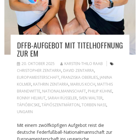
DFFB-AUFGEBOT MIT TITELHOFFNUNG
ZUR EM
20. OKTOBER 2025
KARSTEN-THILO RAAB
CHRISTOPHER ZENTARRA
,
DAVID ZENTARRA
,
EUROPAMEISTERSCHAFT
,
FRANZISKA OBERLIES
,
JANINA
KOLMER
,
KATHRIN ZENTARRA
,
MARIUS KOCH
,
MATTHIS
BRANDWITTE
,
NATIONALMANNSCHAFT
,
PHILIP KÜHNE
,
RONNY HELMUT
,
SARAH RÜSSELER
,
SVEN WALTER
,
TÁPIÓBICSKE
,
TÁPIÓSZENTMÁRTON
,
TORBEN NASS
,
UNGARN
Mit einem zwölfköpfigen Aufgebot reist die
deutsche Federfußball-Nationalmannschaft zur
Europameisterschaft ins ungarische