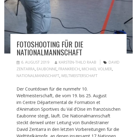
FOTOSHOOTING FÜR DIE
NATIONALMANNSCHAFT
6. AUGUST 2019
KARSTEN-THILO RAAB
DAVID
ZENTARRA
,
EAUBONNE
,
FRANKREICH
,
MICHAEL VOLMER
,
NATIONALMANNSCHAFT
,
WELTMEISTERSCHAFT
Der Countdown für die nunmehr 10.
Weltmeisterschaft, die vom 19. bis 25. August
im Centre Départemental de Formation et
d’Animation Sportives du Val d’Oise im französischen
Eaubonne steigt, läuft. Die Nationalmannschaft
steckt derweil unter Leitung von Bundestrainer
David Zentarra in den letzten Vorbereitungen für die
Welttitelkämpfe, an denen insgesamt 17 Nationen