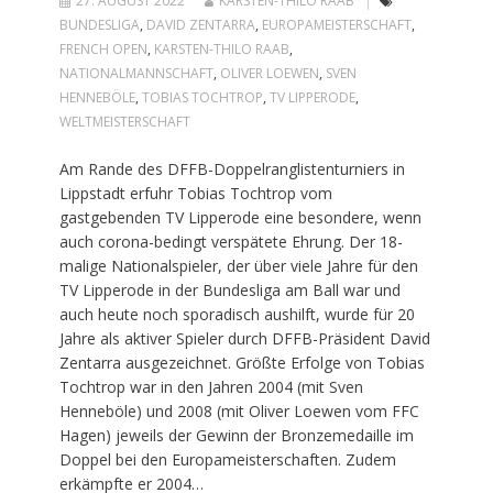
27. AUGUST 2022
KARSTEN-THILO RAAB
BUNDESLIGA
,
DAVID ZENTARRA
,
EUROPAMEISTERSCHAFT
,
FRENCH OPEN
,
KARSTEN-THILO RAAB
,
NATIONALMANNSCHAFT
,
OLIVER LOEWEN
,
SVEN
HENNEBÖLE
,
TOBIAS TOCHTROP
,
TV LIPPERODE
,
WELTMEISTERSCHAFT
Am Rande des DFFB-Doppelranglistenturniers in
Lippstadt erfuhr Tobias Tochtrop vom
gastgebenden TV Lipperode eine besondere, wenn
auch corona-bedingt verspätete Ehrung. Der 18-
malige Nationalspieler, der über viele Jahre für den
TV Lipperode in der Bundesliga am Ball war und
auch heute noch sporadisch aushilft, wurde für 20
Jahre als aktiver Spieler durch DFFB-Präsident David
Zentarra ausgezeichnet. Größte Erfolge von Tobias
Tochtrop war in den Jahren 2004 (mit Sven
Henneböle) und 2008 (mit Oliver Loewen vom FFC
Hagen) jeweils der Gewinn der Bronzemedaille im
Doppel bei den Europameisterschaften. Zudem
erkämpfte er 2004…