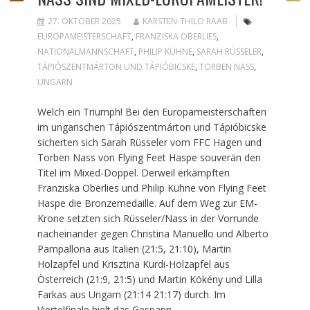
27. OKTOBER 2025
KARSTEN-THILO RAAB
EUROPAMEISTERSCHAFT
,
FRANZISKA OBERLIES
,
NATIONALMANNSCHAFT
,
PHILIP KÜHNE
,
SARAH RÜSSELER
,
TÁPIÓSZENTMÁRTON UND TÁPIÓBICSKE
,
TORBEN NASS
,
UNGARN
Welch ein Triumph! Bei den Europameisterschaften
im ungarischen Tápiószentmárton und Tápióbicske
sicherten sich Sarah Rüsseler vom FFC Hagen und
Torben Nass von Flying Feet Haspe souverän den
Titel im Mixed-Doppel. Derweil erkämpften
Franziska Oberlies und Philip Kühne von Flying Feet
Haspe die Bronzemedaille. Auf dem Weg zur EM-
Krone setzten sich Rüsseler/Nass in der Vorrunde
nacheinander gegen Christina Manuello und Alberto
Pampallona aus Italien (21:5, 21:10), Martin
Holzapfel und Krisztina Kurdi-Holzapfel aus
Österreich (21:9, 21:5) und Martin Kökény und Lilla
Farkas aus Ungarn (21:14 21:17) durch. Im
Viertelfinale hielt das Gespann…