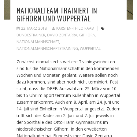
NATIONALTEAM TRAINIERT IN
GIFHORN UND WUPPERTAL
22. MÄRZ 2018
KARSTEN-THILO RAAB
BUNDESTRAINER
,
DAVID ZENTARRA
,
GIFHORN
,
NATIONALMANNSCHAFT
,
NATIONALMANNSCHAFTSTRAINING
,
WUPPERTAL
Zunächst einmal sechs weitere Trainingseinheiten
sind für die Nationalmannschaft in den kommenden
Wochen und Monaten geplant. Weitere sollen noch
dazu kommen, sind aber noch nicht terminiert. Fest
steht, dass die DFFB-Auswahl am 25. März von 10
bis 15 Uhr im Sportzentrum Küllenhahn in Wuppertal
zusammenkommt. Auch am 8. April, am 24. Juni und
14. Juli sind Einheiten in Wuppertal angesetzt. Zudem
trifft sich der Kader am 2. Juni und 7. Juli jeweils in
der Sporthalle des Otto-Hahn-Gymnasiums im
niedersächsischen Gifhorn. In den erweiterten
Nationalkader hat Bundestrainer David Zentarra