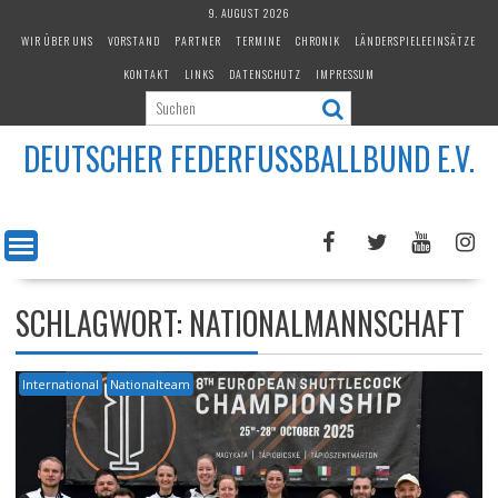
Skip
9. AUGUST 2026
to
WIR ÜBER UNS
VORSTAND
PARTNER
TERMINE
CHRONIK
LÄNDERSPIELEEINSÄTZE
content
KONTAKT
LINKS
DATENSCHUTZ
IMPRESSUM
DEUTSCHER FEDERFUSSBALLBUND E.V.
SCHLAGWORT:
NATIONALMANNSCHAFT
International
Nationalteam