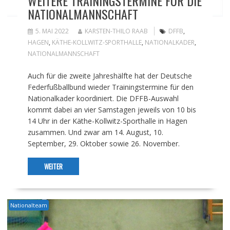
WEITERE TRAININGSTERMINE FÜR DIE
NATIONALMANNSCHAFT
5. MAI 2022
KARSTEN-THILO RAAB
DFFB
,
HAGEN
,
KÄTHE-KOLLWITZ-SPORTHALLE
,
NATIONALKADER
,
NATIONALMANNSCHAFT
Auch für die zweite Jahreshälfte hat der Deutsche
Federfußballbund wieder Trainingstermine für den
Nationalkader koordiniert. Die DFFB-Auswahl
kommt dabei an vier Samstagen jeweils von 10 bis
14 Uhr in der Käthe-Kollwitz-Sporthalle in Hagen
zusammen. Und zwar am 14. August, 10.
September, 29. Oktober sowie 26. November.
WEITER
Nationalteam