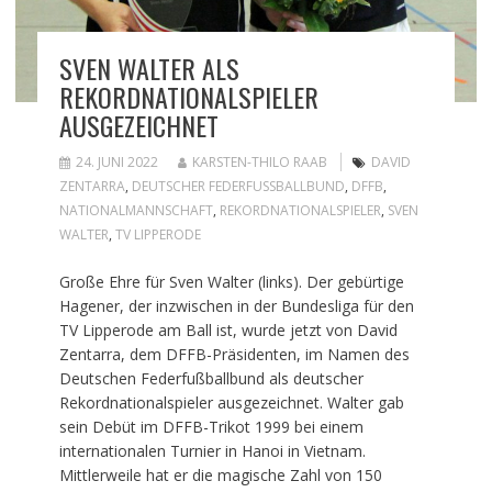
SVEN WALTER ALS
REKORDNATIONALSPIELER
AUSGEZEICHNET
24. JUNI 2022
KARSTEN-THILO RAAB
DAVID
ZENTARRA
,
DEUTSCHER FEDERFUSSBALLBUND
,
DFFB
,
NATIONALMANNSCHAFT
,
REKORDNATIONALSPIELER
,
SVEN
WALTER
,
TV LIPPERODE
Große Ehre für Sven Walter (links). Der gebürtige
Hagener, der inzwischen in der Bundesliga für den
TV Lipperode am Ball ist, wurde jetzt von David
Zentarra, dem DFFB-Präsidenten, im Namen des
Deutschen Federfußballbund als deutscher
Rekordnationalspieler ausgezeichnet. Walter gab
sein Debüt im DFFB-Trikot 1999 bei einem
internationalen Turnier in Hanoi in Vietnam.
Mittlerweile hat er die magische Zahl von 150