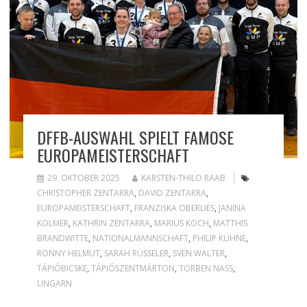
DFFB-AUSWAHL SPIELT FAMOSE
EUROPAMEISTERSCHAFT
29. OKTOBER 2025
KARSTEN-THILO RAAB
CHRISTOPHER ZENTARRA
,
DAVID ZENTARRA
,
EUROPAMEISTERSCHAFT
,
FRANZISKA OBERLIES
,
JANINA
KOLMER
,
KATHRIN ZENTARRA
,
MARIUS KOCH
,
MATTHIS
BRANDWITTE
,
NATIONALMANNSCHAFT
,
PHILIP KÜHNE
,
RONNY HELMUT
,
SARAH RÜSSELER
,
SVEN WALTER
,
TÁPIÓBICSKE
,
TÁPIÓSZENTMÁRTON
,
TORBEN NASS
,
UNGARN