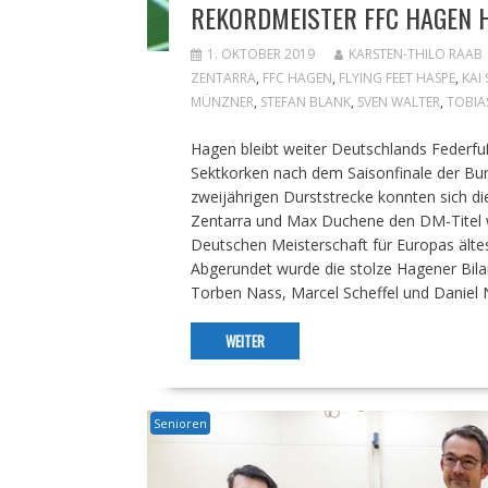
REKORDMEISTER FFC HAGEN H
1. OKTOBER 2019
KARSTEN-THILO RAAB
ZENTARRA
,
FFC HAGEN
,
FLYING FEET HASPE
,
KAI
MÜNZNER
,
STEFAN BLANK
,
SVEN WALTER
,
TOBIA
Hagen bleibt weiter Deutschlands Federfu
Sektkorken nach dem Saisonfinale der Bund
zweijährigen Durststrecke konnten sich d
Zentarra und Max Duchene den DM-Titel w
Deutschen Meisterschaft für Europas älte
Abgerundet wurde die stolze Hagener Bila
Torben Nass, Marcel Scheffel und Daniel N
WEITER
Senioren