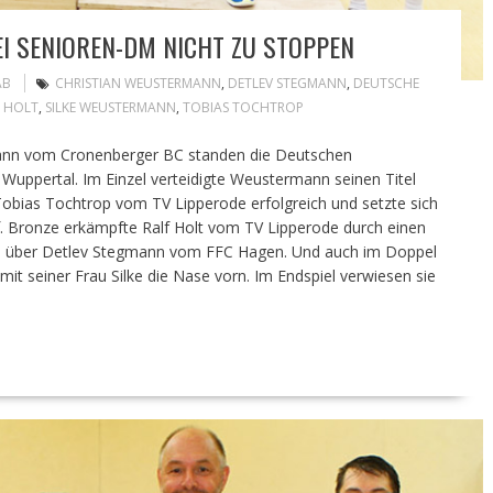
I SENIOREN-DM NICHT ZU STOPPEN
AB
CHRISTIAN WEUSTERMANN
,
DETLEV STEGMANN
,
DEUTSCHE
F HOLT
,
SILKE WEUSTERMANN
,
TOBIAS TOCHTROP
ann vom Cronenberger BC standen die Deutschen
 Wuppertal. Im Einzel verteidigte Weustermann seinen Titel
 Tobias Tochtrop vom TV Lipperode erfolgreich und setzte sich
f. Bronze erkämpfte Ralf Holt vom TV Lipperode durch einen
nale über Detlev Stegmann vom FFC Hagen. Und auch im Doppel
t seiner Frau Silke die Nase vorn. Im Endspiel verwiesen sie