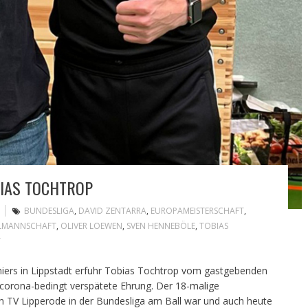
IAS TOCHTROP
BUNDESLIGA
,
DAVID ZENTARRA
,
EUROPAMEISTERSCHAFT
,
LMANNSCHAFT
,
OLIVER LOEWEN
,
SVEN HENNEBÖLE
,
TOBIAS
T
ers in Lippstadt erfuhr Tobias Tochtrop vom gastgebenden
corona-bedingt verspätete Ehrung. Der 18-malige
den TV Lipperode in der Bundesliga am Ball war und auch heute