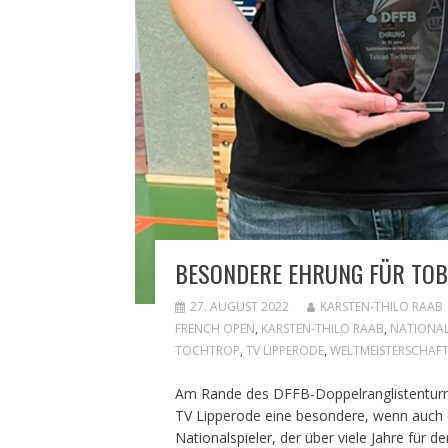
BESONDERE EHRUNG FÜR TOB
27. AUGUST 2022
KARSTEN-THILO RAAB
FRENCH OPEN
,
KARSTEN-THILO RAAB
,
NATIONA
TOCHTROP
,
TV LIPPERODE
,
WELTMEISTERSCHAF
Am Rande des DFFB-Doppelranglistenturni
TV Lipperode eine besondere, wenn auch 
Nationalspieler, der über viele Jahre für 