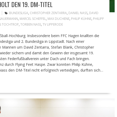
OLT DEN 19. DM-TITEL
BUNDESLIGA
,
CHRISTOPHER ZENTARRA
,
DANIEL NASS
,
DAVID
 SAUERMANN
,
MARCEL SCHEFFEL
,
MAX DUCHENE
,
PHILIP KÜHNE
,
PHILIPP
S TOCHTROP
,
TORBEN NASS
,
TV LIPPERODE
ßball-Hochburg. Insbesondere beim FFC Hagen knallten die
esliga und 2. Bundesliga in Lippstadt. Nach einer
ie Mannen um David Zentarra, Stefan Blank, Christopher
ieder sichern und damit den Gewinn der insgesamt 19.
sten Federfußballverein unter Dach und Fach bringen.
nz durch Flying Feet Haspe. Zwar konnten Philip Kühne,
ass den DM-Titel nicht erfolgreich verteidigen, durften sich…