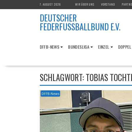
Skip
7. AUGUST 2026
WIR ÜBER UNS
VORSTAND
PARTN
to
DEUTSCHER
content
FEDERFUSSBALLBUND E.V.
DFFB-NEWS
BUNDESLIGA
EINZEL
DOPPEL
SCHLAGWORT:
TOBIAS TOCHT
DFFB-News