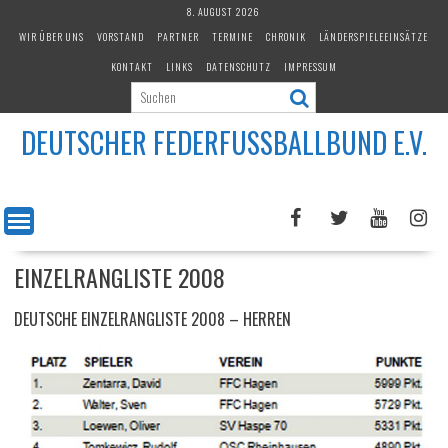
Skip
8. AUGUST 2026
to
WIR ÜBER UNS
VORSTAND
PARTNER
TERMINE
CHRONIK
LÄNDERSPIELEEINSÄTZE
content
KONTAKT
LINKS
DATENSCHUTZ
IMPRESSUM
DEUTSCHER FEDERFUSSBALLBUND E.V.
EINZELRANGLISTE 2008
DEUTSCHE EINZELRANGLISTE 2008 – HERREN