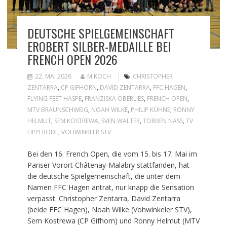
DEUTSCHE SPIELGEMEINSCHAFT
EROBERT SILBER-MEDAILLE BEI
FRENCH OPEN 2026
22. MAI 2026
M.KOCH
CHRISTOPHER
ZENTARRA
,
CP GIFHORN
,
DAVID ZENTARRA
,
FFC HAGEN
,
FLYING FEET HASPE
,
FRANZISKA OBERLIES
,
FRENCH OPEN
,
MTV BRAUNSCHWEIG
,
NOAH WILKE
,
PHILIP KÜHNE
,
RONNY
HELMUT
,
SEM KOSTREWA
,
SVEN WALTER
,
TORBEN NASS
,
TV
LIPPERODE
,
VOHWINKLER STV
Bei den 16. French Open, die vom 15. bis 17. Mai im
Pariser Vorort Châtenay-Malabry stattfanden, hat
die deutsche Spielgemeinschaft, die unter dem
Namen FFC Hagen antrat, nur knapp die Sensation
verpasst. Christopher Zentarra, David Zentarra
(beide FFC Hagen), Noah Wilke (Vohwinkeler STV),
Sem Kostrewa (CP Gifhorn) und Ronny Helmut (MTV