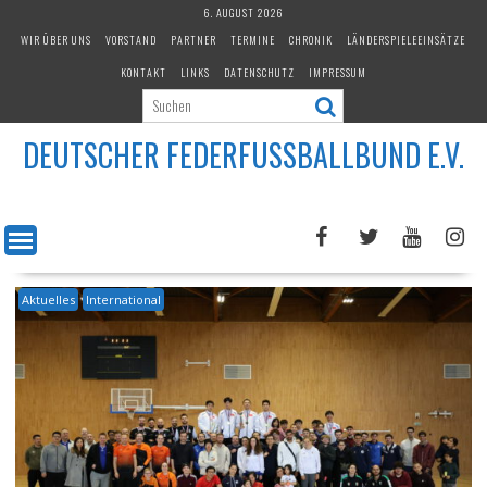
Skip
6. AUGUST 2026
to
WIR ÜBER UNS
VORSTAND
PARTNER
TERMINE
CHRONIK
LÄNDERSPIELEEINSÄTZE
content
KONTAKT
LINKS
DATENSCHUTZ
IMPRESSUM
DEUTSCHER FEDERFUSSBALLBUND E.V.
Aktuelles
International