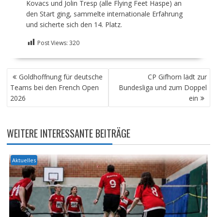
Kovacs und Jolin Tresp (alle Flying Feet Haspe) an
den Start ging, sammelte internationale Erfahrung
und sicherte sich den 14. Platz.
Post Views:
320
BEITRAGSNAVIGATION
Goldhoffnung für deutsche
CP Gifhorn lädt zur
Teams bei den French Open
Bundesliga und zum Doppel
2026
ein
WEITERE INTERESSANTE BEITRÄGE
Aktuelles