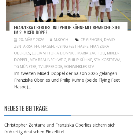
FRANZISKA OBERLIES UND PHILIP KÜHNE MIT REVANCHE-SIEG
IM 2. MIXED-DOPPEL
20. MÄRZ 2026
M.KOCH
CP GIFHORN
,
DAVID
ZENTARRA
,
FFC HAGEN
,
FLYING FEET HASPE
,
FRANZISKA
OBERLIES
,
LUCIA VITTORIA DONNICI
,
MARIA ZACHOU
,
MIXED-
DOPPEL
,
MTV BRAUNSCHWEIG
,
PHILIP KÜHNE
,
SEM KOSTREWA
,
TG MÜNSTER
,
TV LIPPERODE
,
VOHWINKLER STV
Im zweiten Mixed-Doppel der Saison 2026 gelangen
Franziska Oberlies und Philip Kühne (beide Flying Feet
Haspe)...
NEUESTE BEITRÄGE
Christopher Zentarra und Franziska Oberlies sichern sich
frühzeitig deutschen Einzeltitel