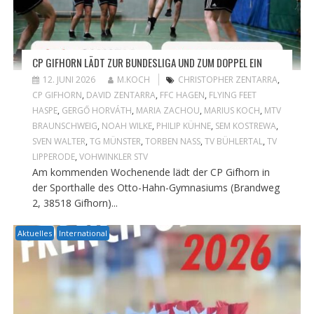
CP GIFHORN LÄDT ZUR BUNDESLIGA UND ZUM DOPPEL EIN
12. JUNI 2026
M.KOCH
CHRISTOPHER ZENTARRA
,
CP GIFHORN
,
DAVID ZENTARRA
,
FFC HAGEN
,
FLYING FEET
HASPE
,
GERGŐ HORVÁTH
,
MARIA ZACHOU
,
MARIUS KOCH
,
MTV
BRAUNSCHWEIG
,
NOAH WILKE
,
PHILIP KÜHNE
,
SEM KOSTREWA
,
SVEN WALTER
,
TG MÜNSTER
,
TORBEN NASS
,
TV BÜHLERTAL
,
TV
LIPPERODE
,
VOHWINKLER STV
Am kommenden Wochenende lädt der CP Gifhorn in
der Sporthalle des Otto-Hahn-Gymnasiums (Brandweg
2, 38518 Gifhorn)...
Aktuelles
International