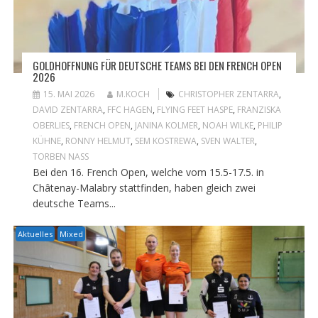
GOLDHOFFNUNG FÜR DEUTSCHE TEAMS BEI DEN FRENCH OPEN
2026
15. MAI 2026
M.KOCH
CHRISTOPHER ZENTARRA
,
DAVID ZENTARRA
,
FFC HAGEN
,
FLYING FEET HASPE
,
FRANZISKA
OBERLIES
,
FRENCH OPEN
,
JANINA KOLMER
,
NOAH WILKE
,
PHILIP
KÜHNE
,
RONNY HELMUT
,
SEM KOSTREWA
,
SVEN WALTER
,
TORBEN NASS
Bei den 16. French Open, welche vom 15.5-17.5. in
Châtenay-Malabry stattfinden, haben gleich zwei
deutsche Teams...
Aktuelles
Mixed