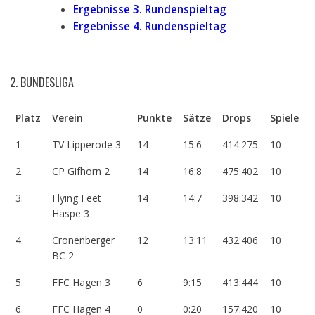
Ergebnisse 3. Rundenspieltag
Ergebnisse 4. Rundenspieltag
2. BUNDESLIGA
Platz
Verein
Punkte
Sätze
Drops
Spiele
1.
TV Lipperode 3
14
15:6
414:275
10
2.
CP Gifhorn 2
14
16:8
475:402
10
3.
Flying Feet
14
14:7
398:342
10
Haspe 3
4.
Cronenberger
12
13:11
432:406
10
BC 2
5.
FFC Hagen 3
6
9:15
413:444
10
6.
FFC Hagen 4
0
0:20
157:420
10