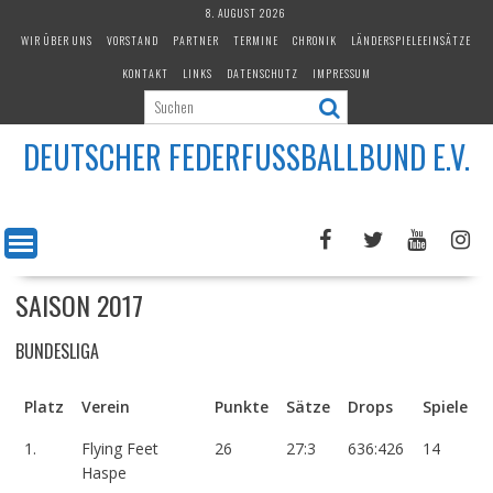
Skip
8. AUGUST 2026
to
WIR ÜBER UNS
VORSTAND
PARTNER
TERMINE
CHRONIK
LÄNDERSPIELEEINSÄTZE
content
KONTAKT
LINKS
DATENSCHUTZ
IMPRESSUM
DEUTSCHER FEDERFUSSBALLBUND E.V.
SAISON 2017
BUNDESLIGA
Platz
Verein
Punkte
Sätze
Drops
Spiele
1.
Flying Feet
26
27:3
636:426
14
Haspe