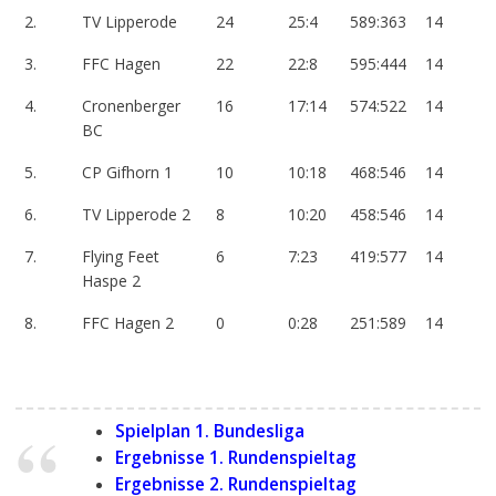
2.
TV Lipperode
24
25:4
589:363
14
3.
FFC Hagen
22
22:8
595:444
14
4.
Cronenberger
16
17:14
574:522
14
BC
5.
CP Gifhorn 1
10
10:18
468:546
14
6.
TV Lipperode 2
8
10:20
458:546
14
7.
Flying Feet
6
7:23
419:577
14
Haspe 2
8.
FFC Hagen 2
0
0:28
251:589
14
Spielplan 1. Bundesliga
Ergebnisse 1. Rundenspieltag
Ergebnisse 2. Rundenspieltag