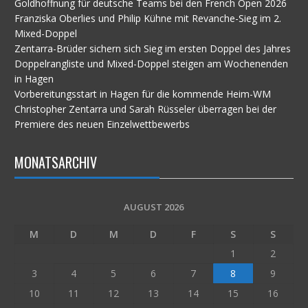
Goldhoffnung für deutsche Teams bei den French Open 2026
Franziska Oberlies und Philip Kühne mit Revanche-Sieg im 2.
Mixed-Doppel
Zentarra-Brüder sichern sich Sieg im ersten Doppel des Jahres
Doppelrangliste und Mixed-Doppel steigen am Wochenenden
in Hagen
Vorbereitungsstart in Hagen für die kommende Heim-WM
Christopher Zentarra und Sarah Rüsseler überragen bei der
Premiere des neuen Einzelwettbewerbs
MONATSARCHIV
AUGUST 2026
M
D
M
D
F
S
S
1
2
3
4
5
6
7
8
9
10
11
12
13
14
15
16