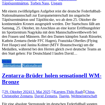
Tápiószentmárton
,
Torben Nass
,
Ungarn
Mit einem zwölfköpfigen Aufgebot reist die deutsche Federfußball-
Nationalmannschaft zur Europameisterschaft ins ungarische
Tápiószentmárton und Tápióbicske, wo ab dem 25. Oktober die
kontinentalen Kronen ausgespielt werden. Der Startschuss fällt am
Samstag, 25. Oktober, im Anschluss an eine kurze Eröffnungsfeier
im Sportzentrum Nagykáta mit dem Mannschaftswettbewerb bei
den Frauen und Männern. Bei den Damen kämpfen Sarah Rüsseler,
Kathrin Zentarra (beide FFC Hagen), Franziska Oberlies (Flying
Feet Haspe) und Janina Kolmer (MTV Braunschweig) um die
Medaillen, während bei den Herren gleich zwei deutsche Teams an
den Start gehen: Für Deutschland I laufen David…
Weiter
International
Nationalteam
Zentarra-Brüder holen sensationell WM-
Bronze
29. Oktober 2024
13. Mai 2025
Karsten-Thilo Raab
China
,
Christopher Zentarra
,
David Zentarra
,
Tianjin
,
Weltmeisterschaft
Für eine absolute Sternstunde im deutschen Federfußball sorgten