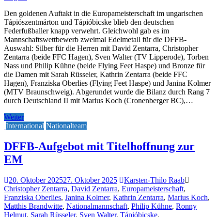
Den goldenen Auftakt in die Europameisterschaft im ungarischen
Tápiószentmárton und Tápióbicske blieb den deutschen
Federfußballer knapp verwehrt. Gleichwohl gab es im
Mannschaftswettbewerb zweimal Edelmetall für die DFFB-
Auswahl: Silber für die Herren mit David Zentarra, Christopher
Zentarra (beide FFC Hagen), Sven Walter (TV Lipperode), Torben
Nass und Philip Kühne (beide Flying Feet Haspe) und Bronze für
die Damen mit Sarah Rüsseler, Kathrin Zentarra (beide FFC
Hagen), Franziska Oberlies (Flying Feet Haspe) und Janina Kolmer
(MTV Braunschweig). Abgerundet wurde die Bilanz durch Rang 7
durch Deutschland II mit Marius Koch (Cronenberger BC),…
Weiter
International
Nationalteam
DFFB-Aufgebot mit Titelhoffnung zur
EM
20. Oktober 2025
27. Oktober 2025
Karsten-Thilo Raab
Christopher Zentarra
,
David Zentarra
,
Europameisterschaft
,
Franziska Oberlies
,
Janina Kolmer
,
Kathrin Zentarra
,
Marius Koch
,
Matthis Brandwitte
,
Nationalmannschaft
,
Philip Kühne
,
Ronny
Helmut
,
Sarah Rüsseler
,
Sven Walter
,
Tápióbicske
,