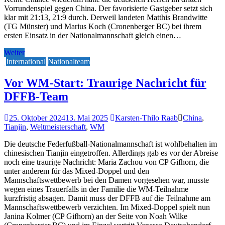
Vorrundenspiel gegen China. Der favorisierte Gastgeber setzt sich
klar mit 21:13, 21:9 durch. Derweil landeten Matthis Brandwitte
(TG Münster) und Marius Koch (Cronenberger BC) bei ihrem
ersten Einsatz in der Nationalmannschaft gleich einen…
Weiter
International
Nationalteam
Vor WM-Start: Traurige Nachricht für
DFFB-Team
25. Oktober 2024
13. Mai 2025
Karsten-Thilo Raab
China
,
Tianjin
,
Weltmeisterschaft
,
WM
Die deutsche Federfußball-Nationalmannschaft ist wohlbehalten im
chinesischen Tianjin eingetroffen. Allerdings gab es vor der Abreise
noch eine traurige Nachricht: Maria Zachou von CP Gifhorn, die
unter anderem für das Mixed-Doppel und den
Mannschaftswettbewerb bei den Damen vorgesehen war, musste
wegen eines Trauerfalls in der Familie die WM-Teilnahme
kurzfristig absagen. Damit muss der DFFB auf die Teilnahme am
Mannschaftswettbewerb verzichten. Im Mixed-Doppel spielt nun
Janina Kolmer (CP Gifhorn) an der Seite von Noah Wilke