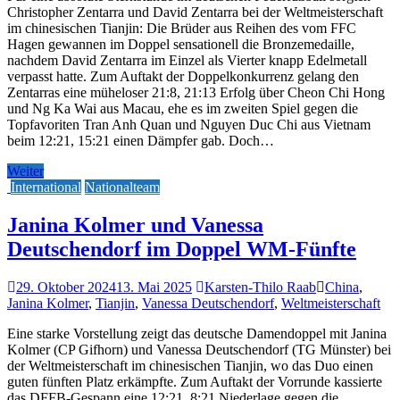
Christopher Zentarra und David Zentarra bei der Weltmeisterschaft
im chinesischen Tianjin: Die Brüder aus Reihen des vom FFC
Hagen gewannen im Doppel sensationell die Bronzemedaille,
nachdem David Zentarra im Einzel als Vierter knapp Edelmetall
verpasst hatte. Zum Auftakt der Doppelkonkurrenz gelang den
Zentarras eine müheloser 21:8, 21:13 Erfolg über Cheon Chi Hong
und Ng Ka Wai aus Macau, ehe es im zweiten Spiel gegen die
Topfavoriten Tran Anh Quan und Nguyen Duc Chi aus Vietnam
beim 12:21, 15:21 einen Dämpfer gab. Doch…
Weiter
International
Nationalteam
Janina Kolmer und Vanessa
Deutschendorf im Doppel WM-Fünfte
29. Oktober 2024
13. Mai 2025
Karsten-Thilo Raab
China
,
Janina Kolmer
,
Tianjin
,
Vanessa Deutschendorf
,
Weltmeisterschaft
Eine starke Vorstellung zeigt das deutsche Damendoppel mit Janina
Kolmer (CP Gifhorn) und Vanessa Deutschendorf (TG Münster) bei
der Weltmeisterschaft im chinesischen Tianjin, wo das Duo einen
guten fünften Platz erkämpfte. Zum Auftakt der Vorrunde kassierte
das DFFB-Gespann eine 12:21, 8:21 Niederlage gegen die