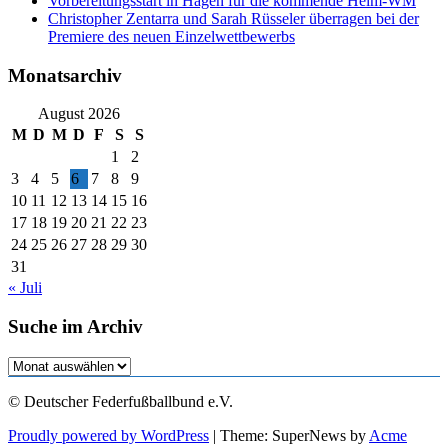
Vorbereitungsstart in Hagen für die kommende Heim-WM
Christopher Zentarra und Sarah Rüsseler überragen bei der
Premiere des neuen Einzelwettbewerbs
Monatsarchiv
August 2026
M
D
M
D
F
S
S
1
2
3
4
5
6
7
8
9
10
11
12
13
14
15
16
17
18
19
20
21
22
23
24
25
26
27
28
29
30
31
« Juli
Suche im Archiv
Suche
im
Archiv
© Deutscher Federfußballbund e.V.
Proudly powered by WordPress
|
Theme: SuperNews by
Acme