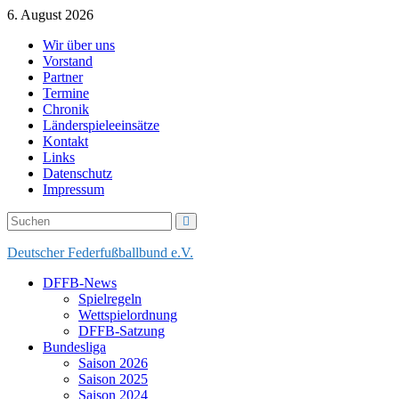
Skip
6. August 2026
to
Wir über uns
content
Vorstand
Partner
Termine
Chronik
Länderspieleeinsätze
Kontakt
Links
Datenschutz
Impressum
Deutscher Federfußballbund e.V.
DFFB-News
Spielregeln
Wettspielordnung
DFFB-Satzung
Bundesliga
Saison 2026
Saison 2025
Saison 2024