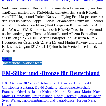
Rüsseler
,
Tápiószentmárton und Tápióbicske
,
Torben Nass
,
Ungarn
Welch ein Triumph! Bei den Europameisterschaften im ungarischen
Tápiószentmárton und Tápióbicske sicherten sich Sarah Rüsseler
vom FFC Hagen und Torben Nass von Flying Feet Haspe souverän
den Titel im Mixed-Doppel. Derweil erkämpften Franziska Oberlies
und Philip Kühne von Flying Feet Haspe die Bronzemedaille. Auf
dem Weg zur EM-Krone setzten sich Rüsseler/Nass in der Vorrunde
nacheinander gegen Christina Manuello und Alberto Pampallona
aus Italien (21:5, 21:10), Martin Holzapfel und Krisztina Kurdi-
Holzapfel aus Österreich (21:9, 21:5) und Martin Kökény und Lilla
Farkas aus Ungarn (21:14 21:17) durch. Im Viertelfinale hielt das
Gespann…
Weiter
International
Nationalteam
EM-Silber und -Bronze für Deutschland
26. Oktober 2025
26. Oktober 2025
Karsten-Thilo Raab
Christopher Zentarra
,
David Zentarra
,
Europameisterschaft
,
Franziska Oberlies
,
Janina Kolmer
,
Kathrin Zentarra
,
Marius Koch
,
Matthis Brandwitte
,
Philip Kühne
,
Ronny Helmut
,
Sarah Rüsseler
,
Sven Walter
,
Tápiószentmárton und Tápióbicske
,
Torben Nass
,
Ungarn