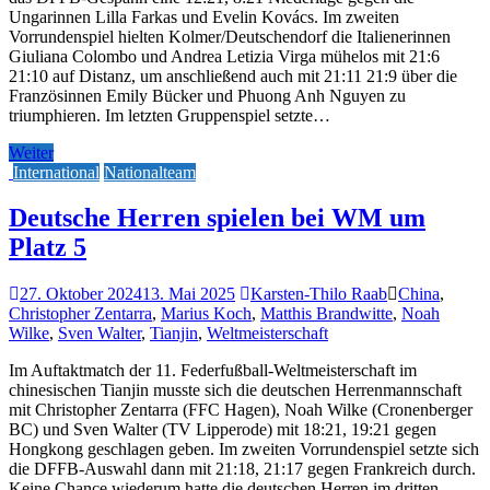
Ungarinnen Lilla Farkas und Evelin Kovács. Im zweiten
Vorrundenspiel hielten Kolmer/Deutschendorf die Italienerinnen
Giuliana Colombo und Andrea Letizia Virga mühelos mit 21:6
21:10 auf Distanz, um anschließend auch mit 21:11 21:9 über die
Französinnen Emily Bücker und Phuong Anh Nguyen zu
triumphieren. Im letzten Gruppenspiel setzte…
Weiter
International
Nationalteam
Deutsche Herren spielen bei WM um
Platz 5
27. Oktober 2024
13. Mai 2025
Karsten-Thilo Raab
China
,
Christopher Zentarra
,
Marius Koch
,
Matthis Brandwitte
,
Noah
Wilke
,
Sven Walter
,
Tianjin
,
Weltmeisterschaft
Im Auftaktmatch der 11. Federfußball-Weltmeisterschaft im
chinesischen Tianjin musste sich die deutschen Herrenmannschaft
mit Christopher Zentarra (FFC Hagen), Noah Wilke (Cronenberger
BC) und Sven Walter (TV Lipperode) mit 18:21, 19:21 gegen
Hongkong geschlagen geben. Im zweiten Vorrundenspiel setzte sich
die DFFB-Auswahl dann mit 21:18, 21:17 gegen Frankreich durch.
Keine Chance wiederum hatte die deutschen Herren im dritten