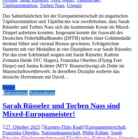
Tápiószentmárton
,
Torben Nass
,
Ungarn
Das Sahnehäubchen bei der Europameisterschaft im ungarischen
Tápiószentmárton und Tápióbicske war zweifelsohne, dass Sarah
Rüsseler und Torben Nass sich die kontinentale Krone im Mixed-
Doppel aufsetzen konnten. Insgesamt konnte die Auswahl des
Deutschen Federfußballbundes (DFFB) neben einer Goldmedaille
dreimal Silber und viermal Bronze gewinnen. Erfolgreichste
Starterin mit vier Medaillen in vier Disziplinen war Sarah Rüsseler.
Für das erste Edelmetall sorgten mit Sarah Rüsseler, Kathrin
Zentarra (beide FFC Hagen), Franziska Oberlies (Flying Feet
Haspe) und Janina Kolmer (MTV Braunschweig) als Dritte im
Mannschaftswettbewerb. In derselben Disziplin eroberte das
deutsche Herrenteam mit David…
Weiter
International
Nationalteam
Sarah Rüsseler und Torben Nass sind
Mixed-Europameister!
27. Oktober 2025
Karsten-Thilo Raab
Europameisterschaft
,
Franziska Oberlies
,
Nationalmannschaft
,
Philip Kühne
,
Sarah