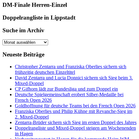
DM-Finale Herren-Einzel
Doppelrangliste in Lippstadt
Suche im Archiv
Suche
im
Archiv
Neueste Beiträge
Christopher Zentarra und Franziska Oberlies sichern sich
frühzeitig deutschen Einzeltitel
David Zentarra und Lucia Donnici sichern sich Sieg beim 3.
Mixed-Doppel
CP Gifhorn lädt zur Bundesliga und zum Doppel ein
Deutsche Spielgemeinschaft erobert Silber-Medaille bei
French Open 2026
Goldhoffnung für deutsche Teams bei den French Open 2026
Franziska Oberlies und Philip Kühne mit Revanche-Sieg im
2. Mixed-Doppel
Zentarra-Brüder sichern sich Sieg im ersten Doppel des Jahres
Doppelrangliste und Mixed-Doppel steigen am Wochenenden
in Hagen