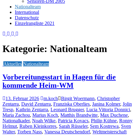
Senioren-DM 2005
Nationalteam
International
Datenschutz
Einzelrangliste 2021
Kategorie:
Nationalteam
Aktuelles
Nationalteam
Vorbereitungsstart in Hagen für die
kommende Heim-WM
13. Februar 2026
m.koch
Birgit Woermann
,
Christopher
Zentarra
,
David Zentarra
,
Franziska Oberlies
,
Janina Kolmer
,
Jolin
Tresp
,
Kathrin Zentarra
,
Leonard Brugger
,
Lucia Vittoria Donnici
,
Maria Zachou
,
Marius Koch
,
Matthis Brandwitte
,
Max Duchene
,
Nationalkader
,
Noah Wilke
,
Patricia Kovacs
,
Philip Kühne
,
Ronny
Helmut
,
Ruben Kleinkorres
,
Sarah Rüsseler
,
Sem Kostrewa
,
Sven
Walter
,
Torben Nass
,
Vanessa Deutschendorf
,
Weltmeisterschaft