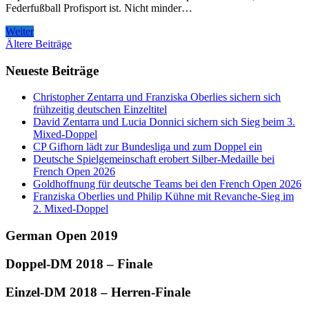
Federfußball Profisport ist. Nicht minder…
Weiter
Beitragsnavigation
Ältere Beiträge
Neueste Beiträge
Christopher Zentarra und Franziska Oberlies sichern sich
frühzeitig deutschen Einzeltitel
David Zentarra und Lucia Donnici sichern sich Sieg beim 3.
Mixed-Doppel
CP Gifhorn lädt zur Bundesliga und zum Doppel ein
Deutsche Spielgemeinschaft erobert Silber-Medaille bei
French Open 2026
Goldhoffnung für deutsche Teams bei den French Open 2026
Franziska Oberlies und Philip Kühne mit Revanche-Sieg im
2. Mixed-Doppel
German Open 2019
Doppel-DM 2018 – Finale
Einzel-DM 2018 – Herren-Finale