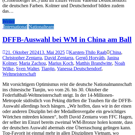
(Cronenberger BC) und im Einzel vertritt Vanessa Deutschendorf
die deutschen Farben. Kolmer und Deutschendorf bilden zudem
das…
Weiter
International
Nationalteam
DFFB-Auswahl bei WM in China am Ball
21. Oktober 2024
13. Mai 2025
Karsten-Thilo Raab
China
,
Christopher Zentarra
,
David Zentarra
,
Gergő Horváth
,
Janina
Kolmer
,
Maria Zachou
,
Marius Koch
,
Matthis Brandwitte
,
Noah
Wilke
,
Sven Walter
,
Tianjin
,
Vanessa Deutschendorf
,
Weltmeisterschaft
Mit vorsichtigem Optimismus reist die deutsche Nationalmannschaft
ins chinesische Tianjin, wo vom 26. bis 30. Oktober die
Federfußball-Weltmeisterschaft steigt. In der 14-Millionen-
Metropole südöstlich von Peking dürften die Trauben für die DFFB-
Auswahl allerdings hoch hängen. „Wir hoffen, dass wir in der einen
oder anderen Disziplin bei der Medaillenvergabe ein gewichtiges
Wörtchen mitreden können“, hofft David Zentarra vom FFC Hagen,
der selber im Einzel bereits zweimal WM-Bronze holen konnte, dass
der deutschen Auswahl abermals eine Überraschung gelingen kann.
Top-Favorit ist einmal mehr in allen Disziplinen Vietnam, wo