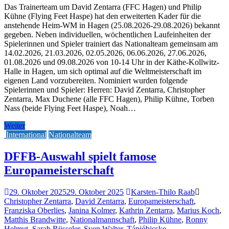
Das Trainerteam um David Zentarra (FFC Hagen) und Philip
Kühne (Flying Feet Haspe) hat den erweiterten Kader für die
anstehende Heim-WM in Hagen (25.08.2026-29.08.2026) bekannt
gegeben. Neben individuellen, wöchentlichen Laufeinheiten der
Spielerinnen und Spieler trainiert das Nationalteam gemeinsam am
14.02.2026, 21.03.2026, 02.05.2026, 06.06.2026, 27.06.2026,
01.08.2026 und 09.08.2026 von 10-14 Uhr in der Käthe-Kollwitz-
Halle in Hagen, um sich optimal auf die Weltmeisterschaft im
eigenen Land vorzubereiten. Nominiert wurden folgende
Spielerinnen und Spieler: Herren: David Zentarra, Christopher
Zentarra, Max Duchene (alle FFC Hagen), Philip Kühne, Torben
Nass (beide Flying Feet Haspe), Noah…
Weiter
International
Nationalteam
DFFB-Auswahl spielt famose
Europameisterschaft
29. Oktober 2025
29. Oktober 2025
Karsten-Thilo Raab
Christopher Zentarra
,
David Zentarra
,
Europameisterschaft
,
Franziska Oberlies
,
Janina Kolmer
,
Kathrin Zentarra
,
Marius Koch
,
Matthis Brandwitte
,
Nationalmannschaft
,
Philip Kühne
,
Ronny
Helmut
,
Sarah Rüsseler
,
Sven Walter
,
Tápióbicske
,