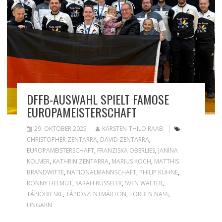
DFFB-AUSWAHL SPIELT FAMOSE
EUROPAMEISTERSCHAFT
29. OKTOBER 2025
KARSTEN-THILO RAAB
CHRISTOPHER ZENTARRA
,
DAVID ZENTARRA
,
EUROPAMEISTERSCHAFT
,
FRANZISKA OBERLIES
,
JANINA
KOLMER
,
KATHRIN ZENTARRA
,
MARIUS KOCH
,
MATTHIS
BRANDWITTE
,
NATIONALMANNSCHAFT
,
PHILIP KÜHNE
,
RONNY HELMUT
,
SARAH RÜSSELER
,
SVEN WALTER
,
TÁPIÓBICSKE
,
TÁPIÓSZENTMÁRTON
,
TORBEN NASS
,
UNGARN