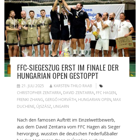
FFC-SIEGESZUG ERST IM FINALE DER
HUNGARIAN OPEN GESTOPPT
21. JULI 2025
KARSTEN-THILO RAAB
CHRISTOPHER ZENTARRA
,
DAVID ZENTARRA
,
FFC HAGEN
,
FRENKI ZHANG
,
GERGŐ HORVÁTH
,
HUNGARIAN OPEN
,
MAX
DUCHENE
,
ÚJSZÁSZ
,
UNGARN
Nach den famosen Auftritt im Einzelwettbewerb,
aus dem David Zentarra vom FFC Hagen als Sieger
hervorging, wussten die deutschen Federfußballer