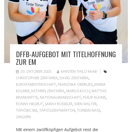
DFFB-AUFGEBOT MIT TITELHOFFNUNG
ZUR EM
20. OKTOBER 2025
KARSTEN-THILO RAAB
CHRISTOPHER ZENTARRA
,
DAVID ZENTARRA
,
EUROPAMEISTERSCHAFT
,
FRANZISKA OBERLIES
,
JANINA
KOLMER
,
KATHRIN ZENTARRA
,
MARIUS KOCH
,
MATTHIS
BRANDWITTE
,
NATIONALMANNSCHAFT
,
PHILIP KÜHNE
,
RONNY HELMUT
,
SARAH RÜSSELER
,
SVEN WALTER
,
TÁPIÓBICSKE
,
TÁPIÓSZENTMÁRTON
,
TORBEN NASS
,
UNGARN
Mit einem zwölfköpfigen Aufgebot reist die