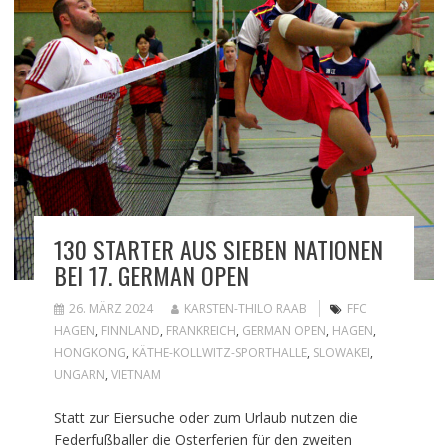
130 STARTER AUS SIEBEN NATIONEN
BEI 17. GERMAN OPEN
26. MÄRZ 2024
KARSTEN-THILO RAAB
FFC
HAGEN
,
FINNLAND
,
FRANKREICH
,
GERMAN OPEN
,
HAGEN
,
HONGKONG
,
KÄTHE-KOLLWITZ-SPORTHALLE
,
SLOWAKEI
,
UNGARN
,
VIETNAM
Statt zur Eiersuche oder zum Urlaub nutzen die
Federfußballer die Osterferien für den zweiten