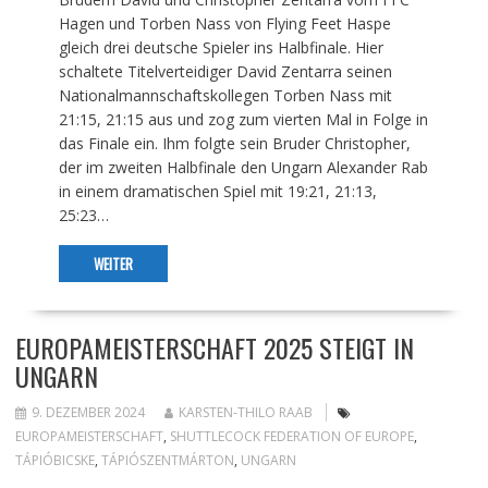
Hagen und Torben Nass von Flying Feet Haspe
gleich drei deutsche Spieler ins Halbfinale. Hier
schaltete Titelverteidiger David Zentarra seinen
Nationalmannschaftskollegen Torben Nass mit
21:15, 21:15 aus und zog zum vierten Mal in Folge in
das Finale ein. Ihm folgte sein Bruder Christopher,
der im zweiten Halbfinale den Ungarn Alexander Rab
in einem dramatischen Spiel mit 19:21, 21:13,
25:23…
WEITER
EUROPAMEISTERSCHAFT 2025 STEIGT IN
UNGARN
9. DEZEMBER 2024
KARSTEN-THILO RAAB
EUROPAMEISTERSCHAFT
,
SHUTTLECOCK FEDERATION OF EUROPE
,
TÁPIÓBICSKE
,
TÁPIÓSZENTMÁRTON
,
UNGARN