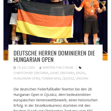
DEUTSCHE HERREN DOMINIEREN DIE
HUNGARIAN OPEN
18. JULI 2025
KARSTEN-THILO RAAB
CHRISTOPHER ZENTARRA
,
DAVID ZENTARRA
,
EINZEL
,
HUNGARIAN OPEN
,
TORBEN NASS
,
ÚJSZÁSZ
,
UNGARN
Die deutschen Federfußballer feierten bei den 28.
Hungarian Open in Újszász, dem bedeutendsten
europäischen Vereinswettbewerb, einen historischen
Erfolg. In der Einzelkonkurrenz stürmten mit den
Brüdern David und Christopher Zentarra vom FFC