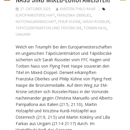
27. OKTOBER 2025
KARSTEN-THILO RAAB
EUROPAMEISTERSCHAFT
,
FRANZISKA OBERLIES
,
NATIONALMANNSCHAFT
,
PHILIP KÜHNE
,
SARAH RÜSSELER
,
TÁPIÓSZENTMÁRTON UND TÁPIÓBICSKE
,
TORBEN NASS
,
UNGARN
Welch ein Triumph! Bei den Europameisterschaften
im ungarischen Tápiószentmárton und Tápióbicske
sicherten sich Sarah Rüsseler vom FFC Hagen und
Torben Nass von Flying Feet Haspe souverän den
Titel im Mixed-Doppel. Derweil erkämpften
Franziska Oberlies und Philip Kühne von Flying Feet
Haspe die Bronzemedaille. Auf dem Weg zur EM-
Krone setzten sich Rüsseler/Nass in der Vorrunde
nacheinander gegen Christina Manuello und Alberto
Pampallona aus Italien (21:5, 21:10), Martin
Holzapfel und Krisztina Kurdi-Holzapfel aus
Österreich (21:9, 21:5) und Martin Kökény und Lilla
Farkas aus Ungarn (21:14 21:17) durch. Im
Viertelfinale hielt das Gespann…