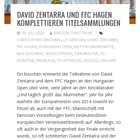
DAVID ZENTARRA UND FFC HAGEN
KOMPLETTIEREN TITELSAMMLUNGEN
30. JULI 2024
KARSTEN-THILO RAAB
CHRISTOPHER ZENTARRA
,
CP GIFHORN
,
DAVID ZENTARRA
,
FFC HAGEN
,
HUNGARIAN OPEN
,
MATTHIS BRANDWITTE
,
MAX DUCHENE
,
SEM KOSTREWA
,
SVEN WALTER
,
TG
MÜNSTER
,
TIM BLAGA
,
TV LIPPERODE
,
ÚJSZÁSZ
,
UNGARN
Ein bisschen erinnerte die Teilnahme von David
Zentarra und dem FFC Hagen an den Hungarian
Open über viele, viele Jahre an den Kinoklassiker
„Und täglich grüßt das Murmeltier“. Jahr für Jahr
wartete der Europameister von 2014 sowohl im
Einzel als auch mit der FFC-Mannschaft mit
famosen Vorstellungen beim bedeutendsten
europäischen Vereinswettbewerb auf. Allerdings, so
oft auch in der Vergangenheit das Finale erreicht
wurde, so oft scheiterten David Zentarra und der