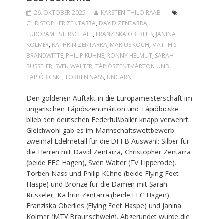
26. OKTOBER 2025
KARSTEN-THILO RAAB
CHRISTOPHER ZENTARRA
,
DAVID ZENTARRA
,
EUROPAMEISTERSCHAFT
,
FRANZISKA OBERLIES
,
JANINA
KOLMER
,
KATHRIN ZENTARRA
,
MARIUS KOCH
,
MATTHIS
BRANDWITTE
,
PHILIP KÜHNE
,
RONNY HELMUT
,
SARAH
RÜSSELER
,
SVEN WALTER
,
TÁPIÓSZENTMÁRTON UND
TÁPIÓBICSKE
,
TORBEN NASS
,
UNGARN
Den goldenen Auftakt in die Europameisterschaft im
ungarischen Tápiószentmárton und Tápióbicske
blieb den deutschen Federfußballer knapp verwehrt.
Gleichwohl gab es im Mannschaftswettbewerb
zweimal Edelmetall für die DFFB-Auswahl: Silber für
die Herren mit David Zentarra, Christopher Zentarra
(beide FFC Hagen), Sven Walter (TV Lipperode),
Torben Nass und Philip Kühne (beide Flying Feet
Haspe) und Bronze für die Damen mit Sarah
Rüsseler, Kathrin Zentarra (beide FFC Hagen),
Franziska Oberlies (Flying Feet Haspe) und Janina
Kolmer (MTV Braunschweig). Abgerundet wurde die