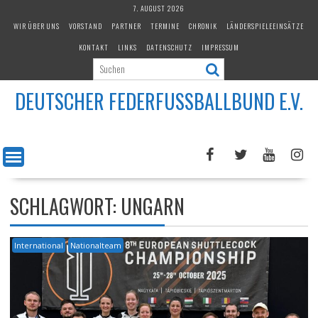
Skip
7. AUGUST 2026
to
WIR ÜBER UNS
VORSTAND
PARTNER
TERMINE
CHRONIK
LÄNDERSPIELEEINSÄTZE
content
KONTAKT
LINKS
DATENSCHUTZ
IMPRESSUM
DEUTSCHER FEDERFUSSBALLBUND E.V.
SCHLAGWORT:
UNGARN
International
Nationalteam