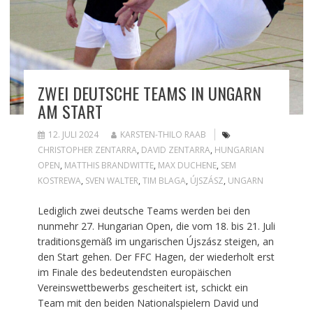
ZWEI DEUTSCHE TEAMS IN UNGARN
AM START
12. JULI 2024
KARSTEN-THILO RAAB
CHRISTOPHER ZENTARRA
,
DAVID ZENTARRA
,
HUNGARIAN
OPEN
,
MATTHIS BRANDWITTE
,
MAX DUCHENE
,
SEM
KOSTREWA
,
SVEN WALTER
,
TIM BLAGA
,
ÚJSZÁSZ
,
UNGARN
Lediglich zwei deutsche Teams werden bei den
nunmehr 27. Hungarian Open, die vom 18. bis 21. Juli
traditionsgemäß im ungarischen Újszász steigen, an
den Start gehen. Der FFC Hagen, der wiederholt erst
im Finale des bedeutendsten europäischen
Vereinswettbewerbs gescheitert ist, schickt ein
Team mit den beiden Nationalspielern David und