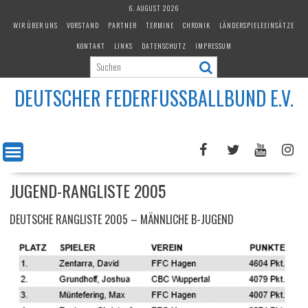
Skip
6. AUGUST 2026
to
WIR ÜBER UNS
VORSTAND
PARTNER
TERMINE
CHRONIK
LÄNDERSPIELEEINSÄTZE
content
KONTAKT
LINKS
DATENSCHUTZ
IMPRESSUM
DEUTSCHER FEDERFUSSBALLBUND E.V.
JUGEND-RANGLISTE 2005
DEUTSCHE RANGLISTE 2005 – MÄNNLICHE B-JUGEND