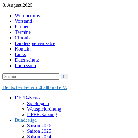
Skip
8. August 2026
to
Wir über uns
content
Vorstand
Partner
Termine
Chronik
Länderspieleeinsätze
Kontakt
Links
Datenschutz
Impressum
Deutscher Federfußballbund e.V.
DFFB-News
Spielregeln
Wettspielordnung
DFFB-Satzung
Bundesliga
Saison 2026
Saison 2025
Saison 2024