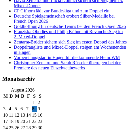
David Zentarra und Lucia Donnici sichern sich Sieg beim 3.
Mixed-Doppel
CP Gifhorn lädt zur Bundesliga und zum Doppel ein
Deutsche Spielgemeinschaft erobert Silber-Medaille bei
French Open 2026
Goldhoffnung für deutsche Teams bei den French Open 2026
Franziska Oberlies und Philip Kühne mit Revanche-Sieg im
2. Mixed-Doppel
Zentarra-Brüder sichern sich Sieg im ersten Doppel des Jahres
Doppelrangliste und Mixed-Doppel steigen am Wochenenden
in Hagen
Vorbereitungsstart in Hagen für die kommende Heim-WM
Christopher Zentarra und Sarah Rüsseler überragen bei der
Premiere des neuen Einzelwettbewerbs
Monatsarchiv
August 2026
M
D
M
D
F
S
S
1
2
3
4
5
6
7
8
9
10
11
12
13
14
15
16
17
18
19
20
21
22
23
24
25
26
27
28
29
30