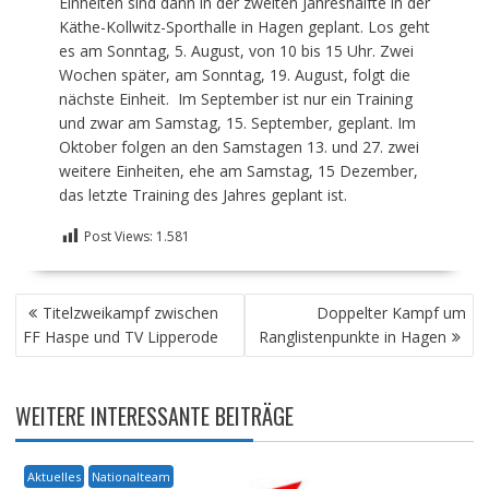
Einheiten sind dann in der zweiten Jahreshälfte in der
Käthe-Kollwitz-Sporthalle in Hagen geplant. Los geht
es am Sonntag, 5. August, von 10 bis 15 Uhr. Zwei
Wochen später, am Sonntag, 19. August, folgt die
nächste Einheit. Im September ist nur ein Training
und zwar am Samstag, 15. September, geplant. Im
Oktober folgen an den Samstagen 13. und 27. zwei
weitere Einheiten, ehe am Samstag, 15 Dezember,
das letzte Training des Jahres geplant ist.
Post Views:
1.581
BEITRAGSNAVIGATION
Titelzweikampf zwischen
Doppelter Kampf um
FF Haspe und TV Lipperode
Ranglistenpunkte in Hagen
WEITERE INTERESSANTE BEITRÄGE
Aktuelles
Nationalteam