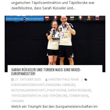
ungarischen Tápiószentmárton und Tápióbicske war
zweifelsohne, dass Sarah Rüsseler und...
International
Nationalteam
SARAH RÜSSELER UND TORBEN NASS SIND MIXED-
EUROPAMEISTER!
27. OKTOBER 2025
KARSTEN-THILO RAAB
EUROPAMEISTERSCHAFT
,
FRANZISKA OBERLIES
,
NATIONALMANNSCHAFT
,
PHILIP KÜHNE
,
SARAH RÜSSELER
,
TÁPIÓSZENTMÁRTON UND TÁPIÓBICSKE
,
TORBEN NASS
,
UNGARN
Welch ein Triumph! Bei den Europameisterschaften im