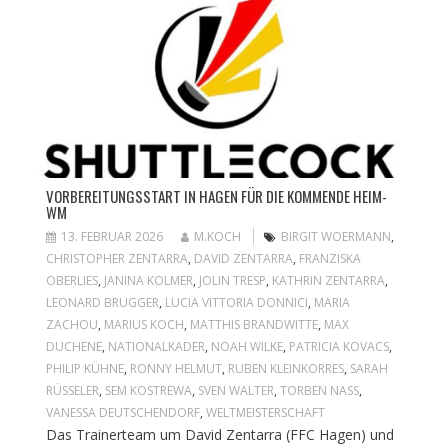
VORBEREITUNGSSTART IN HAGEN FÜR DIE KOMMENDE HEIM-
WM
13. FEBRUAR 2026
M.KOCH
BIRGIT WOERMANN
,
CHRISTOPHER ZENTARRA
,
DAVID ZENTARRA
,
FRANZISKA
OBERLIES
,
JANINA KOLMER
,
JOLIN TRESP
,
KATHRIN ZENTARRA
,
LEONARD BRUGGER
,
LUCIA VITTORIA DONNICI
,
MARIA
ZACHOU
,
MARIUS KOCH
,
MATTHIS BRANDWITTE
,
MAX
DUCHENE
,
NATIONALKADER
,
NOAH WILKE
,
PATRICIA KOVACS
,
PHILIP KÜHNE
,
RONNY HELMUT
,
RUBEN KLEINKORRES
,
SARAH
RÜSSELER
,
SEM KOSTREWA
,
SVEN WALTER
,
TORBEN NASS
,
VANESSA DEUTSCHENDORF
,
WELTMEISTERSCHAFT
Das Trainerteam um David Zentarra (FFC Hagen) und