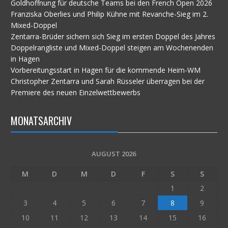
Goldhoffnung für deutsche Teams bei den French Open 2026
Franziska Oberlies und Philip Kühne mit Revanche-Sieg im 2.
Mixed-Doppel
Zentarra-Brüder sichern sich Sieg im ersten Doppel des Jahres
Doppelrangliste und Mixed-Doppel steigen am Wochenenden
in Hagen
Vorbereitungsstart in Hagen für die kommende Heim-WM
Christopher Zentarra und Sarah Rüsseler überragen bei der
Premiere des neuen Einzelwettbewerbs
MONATSARCHIV
AUGUST 2026
M
D
M
D
F
S
S
1
2
3
4
5
6
7
8
9
10
11
12
13
14
15
16