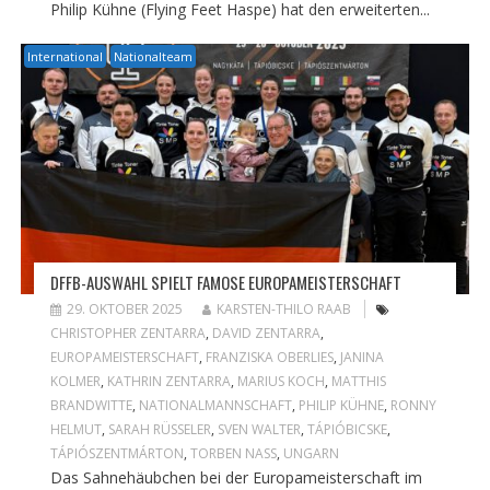
Philip Kühne (Flying Feet Haspe) hat den erweiterten...
International
Nationalteam
DFFB-AUSWAHL SPIELT FAMOSE EUROPAMEISTERSCHAFT
29. OKTOBER 2025
KARSTEN-THILO RAAB
CHRISTOPHER ZENTARRA
,
DAVID ZENTARRA
,
EUROPAMEISTERSCHAFT
,
FRANZISKA OBERLIES
,
JANINA
KOLMER
,
KATHRIN ZENTARRA
,
MARIUS KOCH
,
MATTHIS
BRANDWITTE
,
NATIONALMANNSCHAFT
,
PHILIP KÜHNE
,
RONNY
HELMUT
,
SARAH RÜSSELER
,
SVEN WALTER
,
TÁPIÓBICSKE
,
TÁPIÓSZENTMÁRTON
,
TORBEN NASS
,
UNGARN
Das Sahnehäubchen bei der Europameisterschaft im