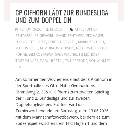
CP GIFHORN LÄDT ZUR BUNDESLIGA
UND ZUM DOPPEL EIN
12. JUNI 2026
M.KOCH
CHRISTOPHER
ZENTARRA
,
CP GIFHORN
,
DAVID ZENTARRA
,
FFC HAGEN
,
FLYING FEET HASPE
,
GERGŐ HORVÁTH
,
MARIA ZACHOU
,
MARIUS KOCH
,
MTV BRAUNSCHWEIG
,
NOAH WILKE
,
PHILIP
KÜHNE
,
SEM KOSTREWA
,
SVEN WALTER
,
TG MÜNSTER
,
TORBEN NASS
,
TV BÜHLERTAL
,
TV LIPPERODE
,
VOHWINKLER
STV
Am kommenden Wochenende lädt der CP Gifhorn in
der Sporthalle des Otto-Hahn-Gymnasiums
(Brandweg 2, 38518 Gifhorn) zum zweiten Spieltag
der 1. und 2. Bundesliga und zur zweiten
Doppelrangliste ein. Eröffnet wird das
Turnierwochenende am Samstag, dem 13.06.2026
mit dem Mannschaftswettbewerb, bei dem es zum
Spitzenspiel zwischen dem FFC Hagen 1 und dem