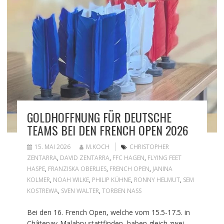
GOLDHOFFNUNG FÜR DEUTSCHE
TEAMS BEI DEN FRENCH OPEN 2026
15. MAI 2026
M.KOCH
CHRISTOPHER
ZENTARRA
,
DAVID ZENTARRA
,
FFC HAGEN
,
FLYING FEET
HASPE
,
FRANZISKA OBERLIES
,
FRENCH OPEN
,
JANINA
KOLMER
,
NOAH WILKE
,
PHILIP KÜHNE
,
RONNY HELMUT
,
SEM
KOSTREWA
,
SVEN WALTER
,
TORBEN NASS
Bei den 16. French Open, welche vom 15.5-17.5. in
Châtenay-Malabry stattfinden, haben gleich zwei