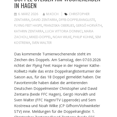
IN HAGEN
6. MÄRZ 2026
M.KOCH
CHRISTOPHER
ZENTARRA
,
DAVID ZENTARRA
,
DFFB-DOPPELRANGLISTE
,
FLYING FEET HASPE
,
FRANZISKA OBERLIES
,
GERGŐ HORVÁTH
,
KATHRIN ZENTARRA
,
LUCIA VITTORIA DONNICI
,
MARIA
ZACHOU
,
MIXED-DOPPEL
,
NOAH WILKE
,
PHILIP KÜHNE
,
SEM
KOSTREWA
,
SVEN WALTER
Das kommende Turnierwochenende steht im
Zeichen des Doppels. Am Samstag, den 07.03.2026
richtet der Flying Feet Haspe in der Hagener Käthe-
Kollwitz-Halle das erste Doppelranglistenturnier der
Saison aus, für das 18 Doppel gemeldet haben. Die
Favoritenrolle haben dabei die amtierenden
Deutschen Doppelmeister Christopher und David
Zentarra (beide FFC Hagen), Gergö Horváth und
Sven Walter (FFC Hagen/TV Lipperode) und Sem
Kostrewa und Noah Wilke (CP Gifhorn/Vohwinkeler
STV) inne. Meldungen für die Doppelrangliste: 1.