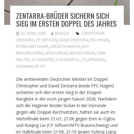
ZENTARRA-BRÜDER SICHERN SICH
SIEG IM ERSTEN DOPPEL DES JAHRES
20. MÄRZ 2026
M.KOCH
CHRISTOPHER
ZENTARRA
,
CP GIFHORN
,
DAVID ZENTARRA
,
FFC HAGEN
,
FLYING FEET HASPE
,
GERGŐ HORVÁTH
,
MTV
BRAUNSCHWEIG
,
NOAH WILKE
,
SEM KOSTREWA
,
SVEN
WALTER
,
TG MÜNSTER
,
TV BÜHLERTAL
,
TV LIPPERODE
,
VOHWINKLER STV
Die amtierenden Deutschen Meister im Doppel
Christopher und David Zentarra (beide FFC Hagen)
sicherten sich den ersten Sieg in der Doppel-
Rangliste in der noch jungen Saison 2026. Nachdem
sich die Hagener Brüder locker in der Vorrunde
gegen alle Doppel durchsetzten, hatten sie auch im
Viertelfinale beim 21:o7, 21:06 gegen Eren A.-Oglou
und Ruiqing Liu (CP Gifhorn/MTV Braunschweig) und
im Halbfinale beim 21:08, 21:10 gegen Yufeng Liang