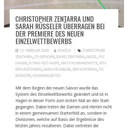
CHRISTOPHER ZENTARRA UND
SARAH RÜSSELER ÜBERRAGEN BEI
DER PREMIERE DES NEUEN
EINZELWETTBEWERBS
12. FEBRUAR 2026
M.KOCH
CHRISTOPHER
ZENTARRA
,
CP GIFHORN
,
DAVID ZENTARRA
,
EINZEL
,
FFC
HAGEN
,
FLYING FEET HASPE
,
MATTHIS BRANDWITTE
,
MTV
BRAUNSCHWEIG
,
SARAH RÜSSELER
,
SEM KOSTREWA
,
TG
MÜNSTER
,
VOHWINKLER STV
Mit dem Beginn der neuen Saison wurde das
System des Einzelwettbewerbs geändert und ist in
Hagen in dieser Form zum ersten Mal an den Start
gegangen. Dabei treten die Damen und Herren nicht
in einem gemeinsamen Starterfeld an, sondern in
Divisionen, welche auf Basis der Ergebnisse des
letzten Jahres resultieren. Dabei vertreten die