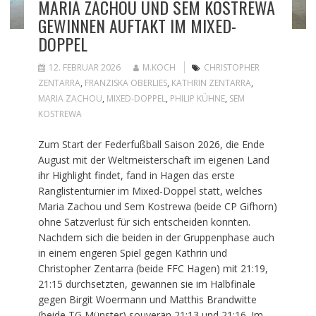
MARIA ZACHOU UND SEM KOSTREWA
GEWINNEN AUFTAKT IM MIXED-
DOPPEL
12. FEBRUAR 2026
M.KOCH
CHRISTOPHER
ZENTARRA
,
FRANZISKA OBERLIES
,
KATHRIN ZENTARRA
,
MARIA ZACHOU
,
MIXED-DOPPEL
,
PHILIP KÜHNE
,
SEM
KOSTREWA
Zum Start der Federfußball Saison 2026, die Ende
August mit der Weltmeisterschaft im eigenen Land
ihr Highlight findet, fand in Hagen das erste
Ranglistenturnier im Mixed-Doppel statt, welches
Maria Zachou und Sem Kostrewa (beide CP Gifhorn)
ohne Satzverlust für sich entscheiden konnten.
Nachdem sich die beiden in der Gruppenphase auch
in einem engeren Spiel gegen Kathrin und
Christopher Zentarra (beide FFC Hagen) mit 21:19,
21:15 durchsetzten, gewannen sie im Halbfinale
gegen Birgit Woermann und Matthis Brandwitte
(beide TG Münster) souverän 21:13 und 21:16. Im