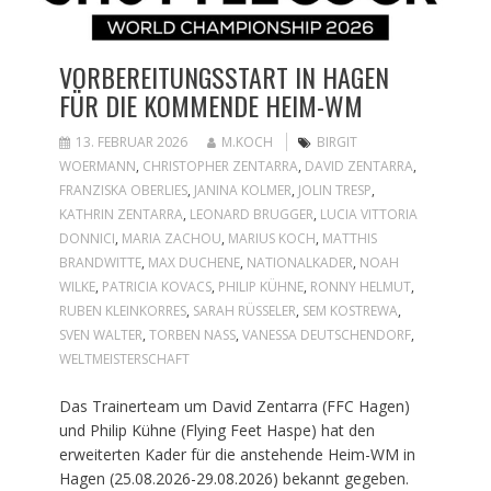
VORBEREITUNGSSTART IN HAGEN
FÜR DIE KOMMENDE HEIM-WM
13. FEBRUAR 2026
M.KOCH
BIRGIT
WOERMANN
,
CHRISTOPHER ZENTARRA
,
DAVID ZENTARRA
,
FRANZISKA OBERLIES
,
JANINA KOLMER
,
JOLIN TRESP
,
KATHRIN ZENTARRA
,
LEONARD BRUGGER
,
LUCIA VITTORIA
DONNICI
,
MARIA ZACHOU
,
MARIUS KOCH
,
MATTHIS
BRANDWITTE
,
MAX DUCHENE
,
NATIONALKADER
,
NOAH
WILKE
,
PATRICIA KOVACS
,
PHILIP KÜHNE
,
RONNY HELMUT
,
RUBEN KLEINKORRES
,
SARAH RÜSSELER
,
SEM KOSTREWA
,
SVEN WALTER
,
TORBEN NASS
,
VANESSA DEUTSCHENDORF
,
WELTMEISTERSCHAFT
Das Trainerteam um David Zentarra (FFC Hagen)
und Philip Kühne (Flying Feet Haspe) hat den
erweiterten Kader für die anstehende Heim-WM in
Hagen (25.08.2026-29.08.2026) bekannt gegeben.