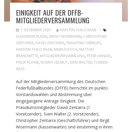
EINIGKEIT AUF DER DFFB-
MITGLIEDERVERSAMMLUNG
7. DEZEMBER 2025
KARSTEN-THILO RAAB
ALEXANDER RUDEK
,
BIRGIT WOERMANN
,
CHRISTOPHER
ZENTARRA
,
DAVID ZENTARRA
,
FRANZISKA OBERLIES
,
KARSTEN-THILO RAAB
,
MARIUS KOCH
,
MATTHIS
BRANDWITTE
,
MITGLIEDERVERSAMMLUNG
,
PETER HÄNDEL
,
PHILIP KÜHNE
,
RONNY HELMUT
,
SVEN WALTER
,
TORBEN
NASS
Auf der Mitgliederversammlung des Deutschen
Federfußballbundes (DFFB) herrschte im punkto
Vorstandswahlen und Abstimmung über
eingegangene Anträge Einigkeit. Die
Präsidiumsmitglieder David Zentarra (1.
Vorsitzender), Sven Walter (2. Vorsitzender),
Christopher Zentarra (Geschäftsführer) und Birgit
Woermann (Kassenwartin) sind einstimmig in ihren