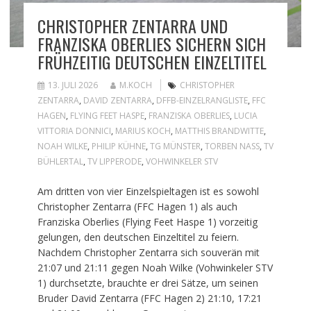
CHRISTOPHER ZENTARRA UND
FRANZISKA OBERLIES SICHERN SICH
FRÜHZEITIG DEUTSCHEN EINZELTITEL
13. JULI 2026
M.KOCH
CHRISTOPHER
ZENTARRA
,
DAVID ZENTARRA
,
DFFB-EINZELRANGLISTE
,
FFC
HAGEN
,
FLYING FEET HASPE
,
FRANZISKA OBERLIES
,
LUCIA
VITTORIA DONNICI
,
MARIUS KOCH
,
MATTHIS BRANDWITTE
,
NOAH WILKE
,
PHILIP KÜHNE
,
TG MÜNSTER
,
TORBEN NASS
,
TV
BÜHLERTAL
,
TV LIPPERODE
,
VOHWINKELER STV
Am dritten von vier Einzelspieltagen ist es sowohl
Christopher Zentarra (FFC Hagen 1) als auch
Franziska Oberlies (Flying Feet Haspe 1) vorzeitig
gelungen, den deutschen Einzeltitel zu feiern.
Nachdem Christopher Zentarra sich souverän mit
21:07 und 21:11 gegen Noah Wilke (Vohwinkeler STV
1) durchsetzte, brauchte er drei Sätze, um seinen
Bruder David Zentarra (FFC Hagen 2) 21:10, 17:21