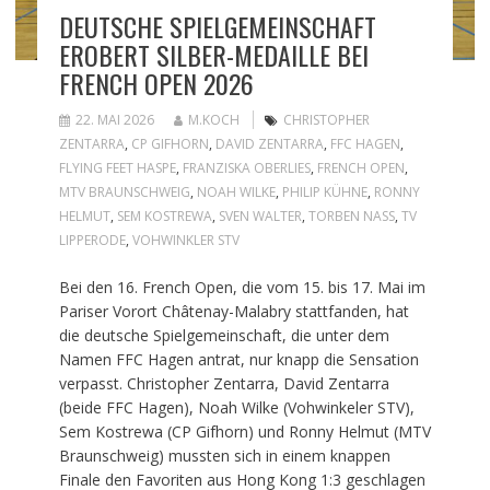
DEUTSCHE SPIELGEMEINSCHAFT
EROBERT SILBER-MEDAILLE BEI
FRENCH OPEN 2026
22. MAI 2026
M.KOCH
CHRISTOPHER
ZENTARRA
,
CP GIFHORN
,
DAVID ZENTARRA
,
FFC HAGEN
,
FLYING FEET HASPE
,
FRANZISKA OBERLIES
,
FRENCH OPEN
,
MTV BRAUNSCHWEIG
,
NOAH WILKE
,
PHILIP KÜHNE
,
RONNY
HELMUT
,
SEM KOSTREWA
,
SVEN WALTER
,
TORBEN NASS
,
TV
LIPPERODE
,
VOHWINKLER STV
Bei den 16. French Open, die vom 15. bis 17. Mai im
Pariser Vorort Châtenay-Malabry stattfanden, hat
die deutsche Spielgemeinschaft, die unter dem
Namen FFC Hagen antrat, nur knapp die Sensation
verpasst. Christopher Zentarra, David Zentarra
(beide FFC Hagen), Noah Wilke (Vohwinkeler STV),
Sem Kostrewa (CP Gifhorn) und Ronny Helmut (MTV
Braunschweig) mussten sich in einem knappen
Finale den Favoriten aus Hong Kong 1:3 geschlagen