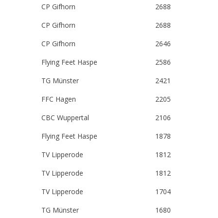
CP Gifhorn
2688
CP Gifhorn
2688
CP Gifhorn
2646
Flying Feet Haspe
2586
TG Münster
2421
FFC Hagen
2205
CBC Wuppertal
2106
Flying Feet Haspe
1878
TV Lipperode
1812
TV Lipperode
1812
TV Lipperode
1704
TG Münster
1680