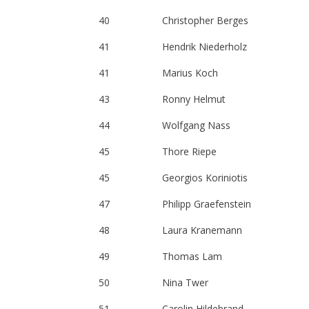
40
Christopher Berges
41
Hendrik Niederholz
41
Marius Koch
43
Ronny Helmut
44
Wolfgang Nass
45
Thore Riepe
45
Georgios Koriniotis
47
Philipp Graefenstein
48
Laura Kranemann
49
Thomas Lam
50
Nina Twer
51
Carolin Hildebrand