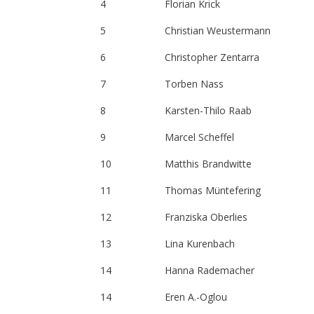
4
Florian Krick
5
Christian Weustermann
6
Christopher Zentarra
7
Torben Nass
8
Karsten-Thilo Raab
9
Marcel Scheffel
10
Matthis Brandwitte
11
Thomas Müntefering
12
Franziska Oberlies
13
Lina Kurenbach
14
Hanna Rademacher
14
Eren A.-Oglou