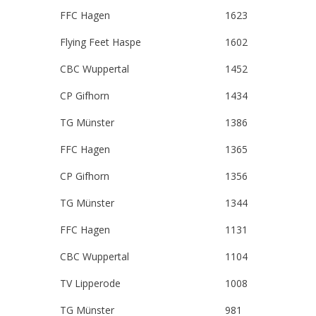
FFC Hagen
1623
Flying Feet Haspe
1602
CBC Wuppertal
1452
CP Gifhorn
1434
TG Münster
1386
FFC Hagen
1365
CP Gifhorn
1356
TG Münster
1344
FFC Hagen
1131
CBC Wuppertal
1104
TV Lipperode
1008
TG Münster
981