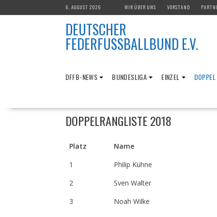
Skip
6. AUGUST 2026
WIR ÜBER UNS
VORSTAND
PARTN
to
DEUTSCHER
content
FEDERFUSSBALLBUND E.V.
DFFB-NEWS
BUNDESLIGA
EINZEL
DOPPEL
DOPPELRANGLISTE 2018
Platz
Name
1
Philip Kühne
2
Sven Walter
3
Noah Wilke