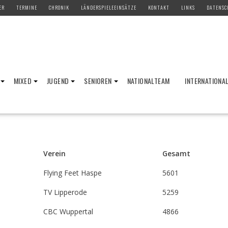
ER
TERMINE
CHRONIK
LÄNDERSPIELEEINSÄTZE
KONTAKT
LINKS
DATENSC
MIXED
JUGEND
SENIOREN
NATIONALTEAM
INTERNATIONA
Verein
Gesamt
Flying Feet Haspe
5601
TV Lipperode
5259
CBC Wuppertal
4866