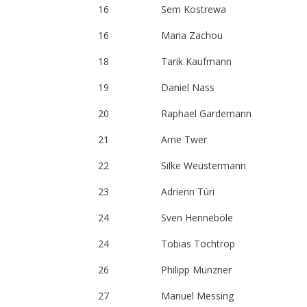
16
Sem Kostrewa
16
Maria Zachou
18
Tarik Kaufmann
19
Daniel Nass
20
Raphael Gardemann
21
Arne Twer
22
Silke Weustermann
23
Adrienn Túri
24
Sven Henneböle
24
Tobias Tochtrop
26
Philipp Münzner
27
Manuel Messing