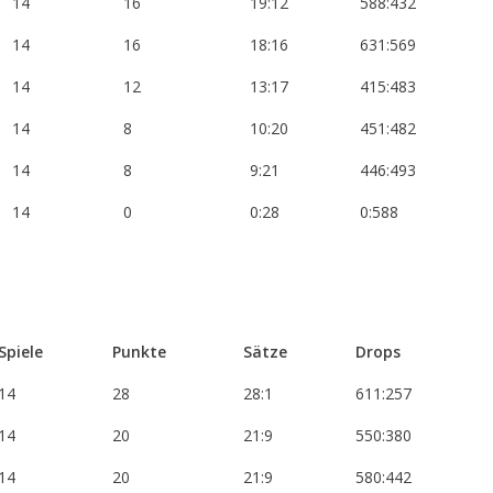
14
16
19:12
588:432
14
16
18:16
631:569
14
12
13:17
415:483
14
8
10:20
451:482
14
8
9:21
446:493
14
0
0:28
0:588
Spiele
Punkte
Sätze
Drops
14
28
28:1
611:257
14
20
21:9
550:380
14
20
21:9
580:442