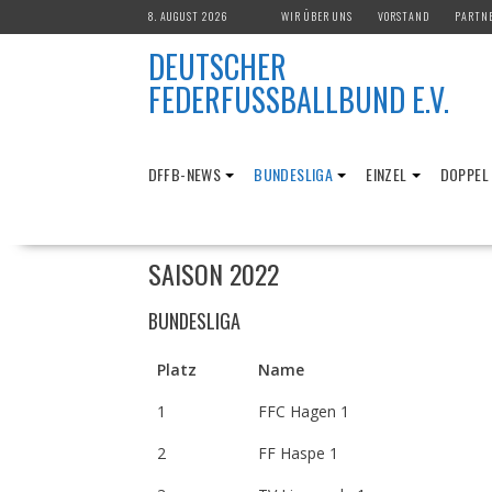
Skip
8. AUGUST 2026
WIR ÜBER UNS
VORSTAND
PARTN
to
DEUTSCHER
content
FEDERFUSSBALLBUND E.V.
DFFB-NEWS
BUNDESLIGA
EINZEL
DOPPEL
SAISON 2022
BUNDESLIGA
Platz
Name
1
FFC Hagen 1
2
FF Haspe 1