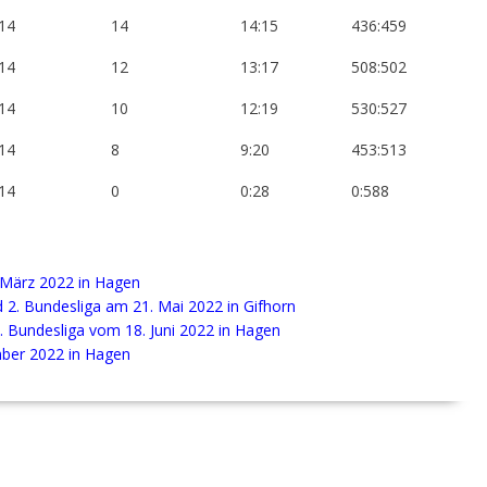
14
14
14:15
436:459
14
12
13:17
508:502
14
10
12:19
530:527
14
8
9:20
453:513
14
0
0:28
0:588
 März 2022 in Hagen
 2. Bundesliga am 21. Mai 2022 in Gifhorn
. Bundesliga vom 18. Juni 2022 in Hagen
mber 2022 in Hagen