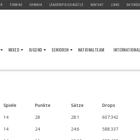
ER
TERMINE
CHRONIK
LÄNDERSPIELEEINSÄTZE
KONTAKT
LINKS
DATENSC
MIXED
JUGEND
SENIOREN
NATIONALTEAM
INTERNATIONA
Spiele
Punkte
Sätze
Drops
14
28
28:1
607:342
14
24
24:6
588:337