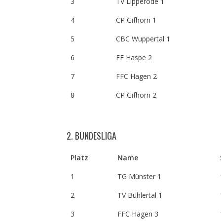
3
TV Lipperode 1
4
CP Gifhorn 1
5
CBC Wuppertal 1
6
FF Haspe 2
7
FFC Hagen 2
8
CP Gifhorn 2
2. BUNDESLIGA
Platz
Name
1
TG Münster 1
2
TV Bühlertal 1
3
FFC Hagen 3