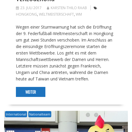
23. JULI 2017
KARSTEN-THILO RAAB
HONGKONG
,
WELTMEISTERSCHAFT
,
WM
Wegen einer Sturmwarnung hat sich die Eröffnung
der 9. Federfußball-Weltmeisterschaft in Hongkong
um gut zwei Stunden verschoben. Im Anschluss an
die einsündige Eröffnungszeremonie starten die
ersten Wettbewerbe. Los geht es mit dem
Mannschaftswettbewerb der Damen und Herren.
Letztere müssen zunächst gegen Frankreich,
Ungarn und China antreten, während die Damen
heute auf Taiwan und Vietnam treffen.
WEITER
International
Nationalteam