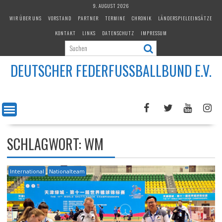
Skip
9. AUGUST 2026
to
WIR ÜBER UNS
VORSTAND
PARTNER
TERMINE
CHRONIK
LÄNDERSPIELEEINSÄTZE
content
KONTAKT
LINKS
DATENSCHUTZ
IMPRESSUM
DEUTSCHER FEDERFUSSBALLBUND E.V.
SCHLAGWORT:
WM
International
Nationalteam