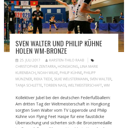
SVEN WALTER UND PHILIP KÜHNE
HOLEN WM-BRONZE
25. JULI 2017
KARSTEN-THILO RAAB
CHRISTOPHER ZENTARRA
,
HONGKONG
,
LINA MARIE
KURENBACH
,
NOAH WILKE
,
PHILIP KÜHNE
,
PHILIPP
MÜNZNER
,
RIEKA TIEDE
,
SILKE WEUSTERMANN
,
SVEN WALTER
,
TANJA SCHLETTE
,
TORBEN NASS
,
WELTMEISTERSCHAFT
,
WM
Kollektiver Jubel bei den deutschen Federfußballern:
Am dritten Tag der Weltmeisterschaft in Hongkong
sorgten Sven Walter vom TV Lipperode und Philip
Kühne von Flying Feet Haspe für eine faustdicke
Überraschung und sicherten sich die Bronzemedaille