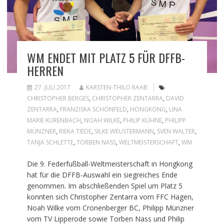
WM ENDET MIT PLATZ 5 FÜR DFFB-
HERREN
27. JULI 2017
KARSTEN-THILO RAAB
CHRISTOPHER BERGES
,
CHRISTOPHER ZENTARRA
,
DAVID
ZENTARRA
,
FRANZISKA SCHÖNFELD
,
HONGKONG
,
LINA
MARIE KURENBACH
,
NOAH WILKE
,
PHILIP KÜHNE
,
PHILIPP
MÜNZNER
,
RIEKA TIEDE
,
SILKE WEUSTERMANN
,
SVEN WALTER
,
TANJA SCHLETTE
,
TORBEN NASS
,
WELTMEISTERSCHAFT
,
WM
Die 9. Federfußball-Weltmeisterschaft in Hongkong
hat für die DFFB-Auswahl ein siegreiches Ende
genommen. Im abschließenden Spiel um Platz 5
konnten sich Christopher Zentarra vom FFC Hagen,
Noah Wilke vom Cronenberger BC, Philipp Münzner
vom TV Lipperode sowie Torben Nass und Philip