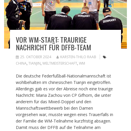
VOR WM-START: TRAURIGE
NACHRICHT FÜR DFFB-TEAM
25. OKTOBER 2024
KARSTEN-THILO RAAB
CHINA
,
TIANJIN
,
WELTMEISTERSCHAFT
,
WM
Die deutsche Federfußball-Nationalmannschaft ist
wohlbehalten im chinesischen Tianjin eingetroffen.
Allerdings gab es vor der Abreise noch eine traurige
Nachricht: Maria Zachou von CP Gifhorn, die unter
anderem für das Mixed-Doppel und den
Mannschaftswettbewerb bei den Damen
vorgesehen war, musste wegen eines Trauerfalls in
der Familie die WM-Teilnahme kurzfristig absagen.
Damit muss der DFFB auf die Teilnahme am