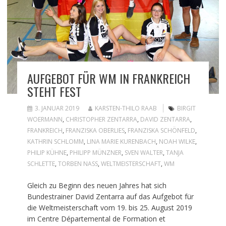
AUFGEBOT FÜR WM IN FRANKREICH
STEHT FEST
3. JANUAR 2019
KARSTEN-THILO RAAB
BIRGIT
WOERMANN
,
CHRISTOPHER ZENTARRA
,
DAVID ZENTARRA
,
FRANKREICH
,
FRANZISKA OBERLIES
,
FRANZISKA SCHÖNFELD
,
KATHRIN SCHLOMM
,
LINA MARIE KURENBACH
,
NOAH WILKE
,
PHILIP KÜHNE
,
PHILIPP MÜNZNER
,
SVEN WALTER
,
TANJA
SCHLETTE
,
TORBEN NASS
,
WELTMEISTERSCHAFT
,
WM
Gleich zu Beginn des neuen Jahres hat sich
Bundestrainer David Zentarra auf das Aufgebot für
die Weltmeisterschaft vom 19. bis 25. August 2019
im Centre Départemental de Formation et