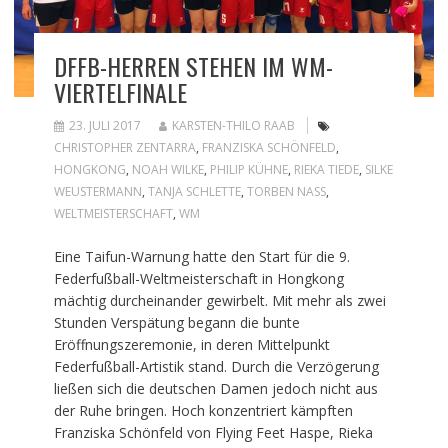
DFFB-HERREN STEHEN IM WM-
VIERTELFINALE
23. JULI 2017
KARSTEN-THILO RAAB
CHRISTOPHER ZENTARRA
,
FRANZISKA SCHÖNFELD
,
HONGKONG
,
NOAH WILKE
,
PHILIP KÜHNE
,
RIEKA TIEDE
,
SILKE
WEUSTERMANN
,
TANJA SCHLETTE
,
TORBEN NASS
,
WELTMEISTERSCHAFT
,
WM
Eine Taifun-Warnung hatte den Start für die 9.
Federfußball-Weltmeisterschaft in Hongkong
mächtig durcheinander gewirbelt. Mit mehr als zwei
Stunden Verspätung begann die bunte
Eröffnungszeremonie, in deren Mittelpunkt
Federfußball-Artistik stand. Durch die Verzögerung
ließen sich die deutschen Damen jedoch nicht aus
der Ruhe bringen. Hoch konzentriert kämpften
Franziska Schönfeld von Flying Feet Haspe, Rieka