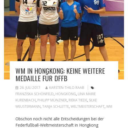
WM IN HONGKONG: KEINE WEITERE
MEDAILLE FÜR DFFB
26. JULI 2017
KARSTEN-THILO RAAB
FRANZISKA SCHÖNFELD
,
HONGKONG
,
LINA MARIE
KURENBACH
,
PHILIPP MÜNZNER
,
RIEKA TIEDE
,
SILKE
WEUSTERMANN
,
TANJA SCHLETTE
,
WELTMEISTERSCHAFT
,
WM
Obschon noch nicht alle Entscheidungen bei der
Federfußball-Weltmeisterschaft in Hongkong