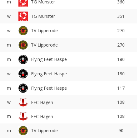
m
TG Münster
360
w
TG Münster
351
TV Lipperode
w
270
TV Lipperode
m
270
Flying Feet Haspe
m
180
Flying Feet Haspe
w
180
Flying Feet Haspe
m
117
w
108
FFC Hagen
m
108
FFC Hagen
TV Lipperode
m
90