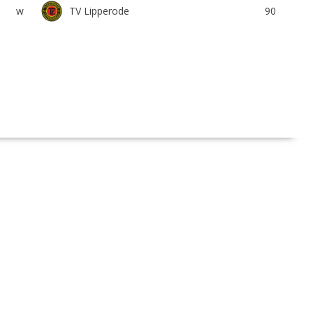
TV Lipperode
w
90