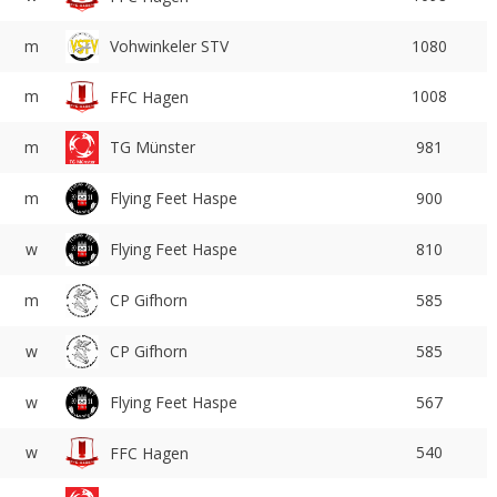
m
Vohwinkeler STV
1080
m
1008
FFC Hagen
m
TG Münster
981
Flying Feet Haspe
m
900
Flying Feet Haspe
w
810
m
CP Gifhorn
585
w
CP Gifhorn
585
Flying Feet Haspe
w
567
w
540
FFC Hagen