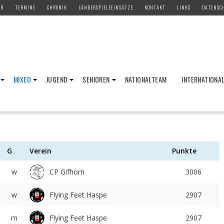
ER
TERMINE
CHRONIK
LÄNDERSPIELEEINSÄTZE
KONTAKT
LINKS
DATENSC
MIXED
JUGEND
SENIOREN
NATIONALTEAM
INTERNATIONA
G
Verein
Punkte
w
CP Gifhorn
3006
Flying Feet Haspe
w
2907
Flying Feet Haspe
m
2907