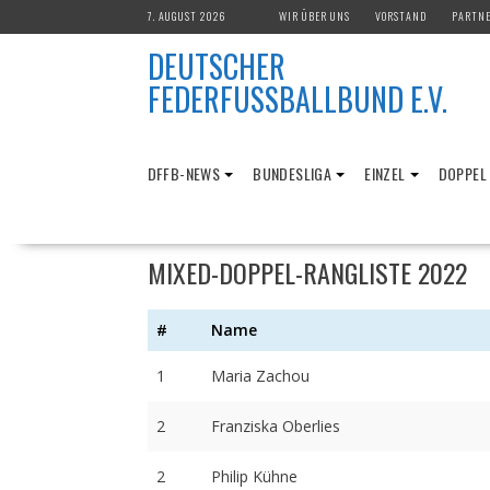
Skip
7. AUGUST 2026
WIR ÜBER UNS
VORSTAND
PARTN
to
DEUTSCHER
content
FEDERFUSSBALLBUND E.V.
DFFB-NEWS
BUNDESLIGA
EINZEL
DOPPEL
MIXED-DOPPEL-RANGLISTE 2022
#
Name
1
Maria Zachou
2
Franziska Oberlies
2
Philip Kühne