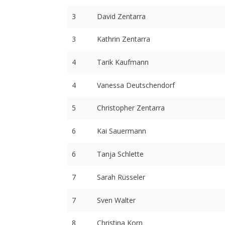
3
David Zentarra
3
Kathrin Zentarra
4
Tarik Kaufmann
4
Vanessa Deutschendorf
5
Christopher Zentarra
6
Kai Sauermann
6
Tanja Schlette
7
Sarah Rüsseler
7
Sven Walter
8
Christina Korn