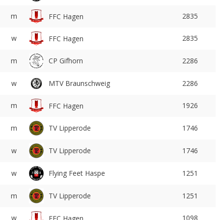
m
2835
FFC Hagen
w
2835
FFC Hagen
m
CP Gifhorn
2286
w
MTV Braunschweig
2286
m
1926
FFC Hagen
TV Lipperode
m
1746
TV Lipperode
w
1746
Flying Feet Haspe
w
1251
TV Lipperode
m
1251
w
1098
FFC Hagen