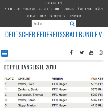
Skip
8. AUGUST 2026
to
WIR ÜBER UNS
VORSTAND
PARTNER
TERMINE
CHRONIK
LÄNDERSPIELEEINSÄTZE
content
KONTAKT
LINKS
DATENSCHUTZ
IMPRESSUM
DEUTSCHER FEDERFUSSBALLBUND E.V.
DOPPELRANGLISTE 2010