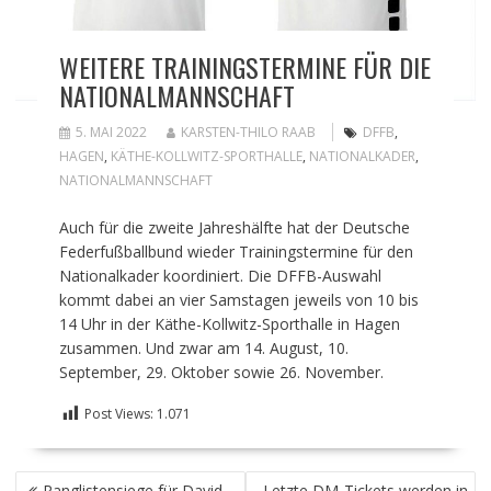
WEITERE TRAININGSTERMINE FÜR DIE
NATIONALMANNSCHAFT
5. MAI 2022
KARSTEN-THILO RAAB
DFFB
,
HAGEN
,
KÄTHE-KOLLWITZ-SPORTHALLE
,
NATIONALKADER
,
NATIONALMANNSCHAFT
Auch für die zweite Jahreshälfte hat der Deutsche
Federfußballbund wieder Trainingstermine für den
Nationalkader koordiniert. Die DFFB-Auswahl
kommt dabei an vier Samstagen jeweils von 10 bis
14 Uhr in der Käthe-Kollwitz-Sporthalle in Hagen
zusammen. Und zwar am 14. August, 10.
September, 29. Oktober sowie 26. November.
Post Views:
1.071
BEITRAGSNAVIGATION
Ranglistensiege für David
Letzte DM-Tickets werden in