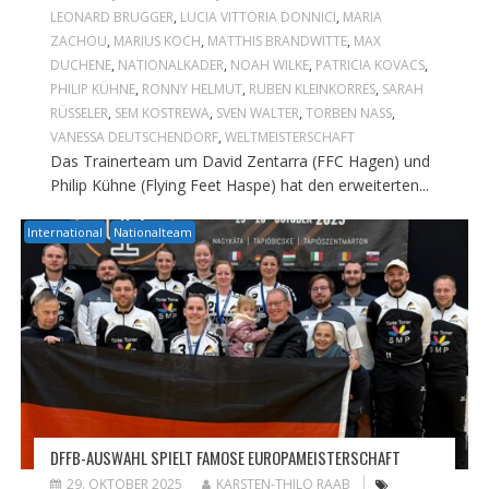
LEONARD BRUGGER
,
LUCIA VITTORIA DONNICI
,
MARIA
ZACHOU
,
MARIUS KOCH
,
MATTHIS BRANDWITTE
,
MAX
DUCHENE
,
NATIONALKADER
,
NOAH WILKE
,
PATRICIA KOVACS
,
PHILIP KÜHNE
,
RONNY HELMUT
,
RUBEN KLEINKORRES
,
SARAH
RÜSSELER
,
SEM KOSTREWA
,
SVEN WALTER
,
TORBEN NASS
,
VANESSA DEUTSCHENDORF
,
WELTMEISTERSCHAFT
Das Trainerteam um David Zentarra (FFC Hagen) und
Philip Kühne (Flying Feet Haspe) hat den erweiterten...
International
Nationalteam
DFFB-AUSWAHL SPIELT FAMOSE EUROPAMEISTERSCHAFT
29. OKTOBER 2025
KARSTEN-THILO RAAB