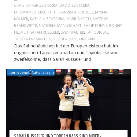
CHRISTOPHER ZENTARRA
,
DAVID ZENTARRA
,
EUROPAMEISTERSCHAFT
,
FRANZISKA OBERLIES
,
JANINA
KOLMER
,
KATHRIN ZENTARRA
,
MARIUS KOCH
,
MATTHIS
BRANDWITTE
,
NATIONALMANNSCHAFT
,
PHILIP KÜHNE
,
RONNY
HELMUT
,
SARAH RÜSSELER
,
SVEN WALTER
,
TÁPIÓBICSKE
,
TÁPIÓSZENTMÁRTON
,
TORBEN NASS
,
UNGARN
Das Sahnehäubchen bei der Europameisterschaft im
ungarischen Tápiószentmárton und Tápióbicske war
zweifelsohne, dass Sarah Rüsseler und...
International
Nationalteam
SARAH RÜSSELER UND TORBEN NASS SIND MIXED-