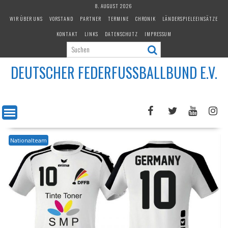
Skip
8. AUGUST 2026
to
WIR ÜBER UNS
VORSTAND
PARTNER
TERMINE
CHRONIK
LÄNDERSPIELEEINSÄTZE
content
KONTAKT
LINKS
DATENSCHUTZ
IMPRESSUM
DEUTSCHER FEDERFUSSBALLBUND E.V.
Nationalteam