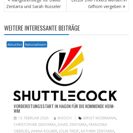
Zentarra und Sarah Rüsseler
Gifhorn vergeben
WEITERE INTERESSANTE BEITRÄGE
Aktuelles
Nationalteam
VORBEREITUNGSSTART IN HAGEN FÜR DIE KOMMENDE HEIM-
WM
13. FEBRUAR 2026
M.KOCH
BIRGIT WOERMANN
,
CHRISTOPHER ZENTARRA
,
DAVID ZENTARRA
,
FRANZISKA
OBERLIES
,
JANINA KOLMER
,
JOLIN TRESP
,
KATHRIN ZENTARRA
,