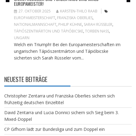
EUROPAMEISTER!
27. OKTOBER 2025
KARSTEN-THILO RAAB
EUROPAMEISTERSCHAFT
,
FRANZISKA OBERLIES
,
NATIONALMANNSCHAFT
,
PHILIP KÜHNE
,
SARAH RÜSSELER
,
TÁPIÓSZENTMÁRTON UND TÁPIÓBICSKE
,
TORBEN NASS
,
UNGARN
Welch ein Triumph! Bei den Europameisterschaften im
ungarischen Tápiószentmárton und Tápióbicske
sicherten sich Sarah Rüsseler vom...
NEUESTE BEITRÄGE
Christopher Zentarra und Franziska Oberlies sichern sich
frühzeitig deutschen Einzeltitel
David Zentarra und Lucia Donnici sichern sich Sieg beim 3.
Mixed-Doppel
CP Gifhorn lädt zur Bundesliga und zum Doppel ein