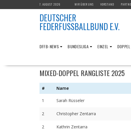
Skip
7. AUGUST 2026
WIR ÜBER UNS
VORSTAND
PARTN
to
DEUTSCHER
content
FEDERFUSSBALLBUND E.V.
DFFB-NEWS
BUNDESLIGA
EINZEL
DOPPEL
MIXED-DOPPEL RANGLISTE 2025
#
Name
1
Sarah Rüsseler
2
Christopher Zentarra
2
Kathrin Zentarra