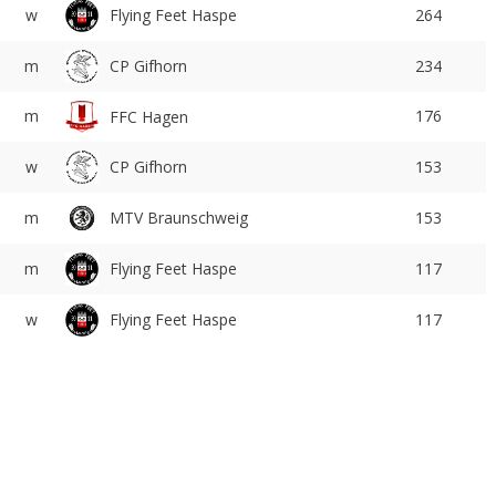
Flying Feet Haspe
w
264
m
CP Gifhorn
234
m
176
FFC Hagen
w
CP Gifhorn
153
m
MTV Braunschweig
153
Flying Feet Haspe
m
117
Flying Feet Haspe
w
117