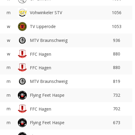
m
Vohwinkeler STV
1056
TV Lipperode
w
1053
w
MTV Braunschweig
936
w
880
FFC Hagen
m
880
FFC Hagen
m
MTV Braunschweig
819
Flying Feet Haspe
m
732
m
702
FFC Hagen
Flying Feet Haspe
m
673