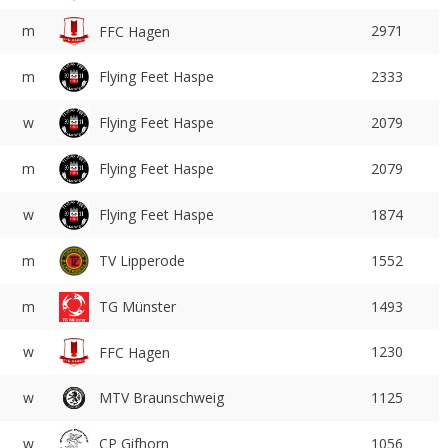
m
2971
FFC Hagen
Flying Feet Haspe
m
2333
Flying Feet Haspe
w
2079
Flying Feet Haspe
m
2079
Flying Feet Haspe
w
1874
TV Lipperode
m
1552
m
TG Münster
1493
w
1230
FFC Hagen
w
MTV Braunschweig
1125
w
CP Gifhorn
1056