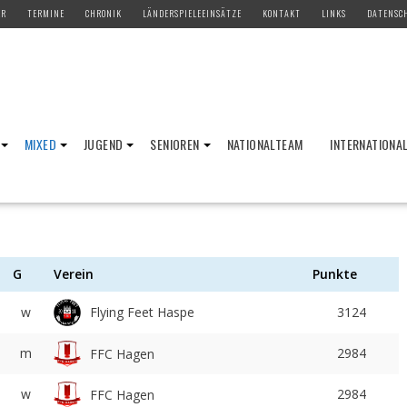
ER
TERMINE
CHRONIK
LÄNDERSPIELEEINSÄTZE
KONTAKT
LINKS
DATENSC
MIXED
JUGEND
SENIOREN
NATIONALTEAM
INTERNATIONA
G
Verein
Punkte
Flying Feet Haspe
w
3124
m
2984
FFC Hagen
w
2984
FFC Hagen