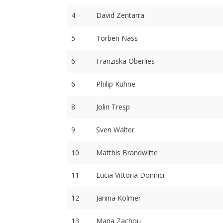
4
David Zentarra
5
Torben Nass
6
Franziska Oberlies
6
Philip Kühne
8
Jolin Tresp
9
Sven Walter
10
Matthis Brandwitte
11
Lucia Vittoria Donnici
12
Janina Kolmer
13
Maria Zachou