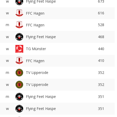
Flying Feet Haspe
w
673
w
616
FFC Hagen
m
528
FFC Hagen
Flying Feet Haspe
w
468
w
TG Münster
440
w
410
FFC Hagen
TV Lipperode
m
352
TV Lipperode
w
352
Flying Feet Haspe
m
351
Flying Feet Haspe
w
351