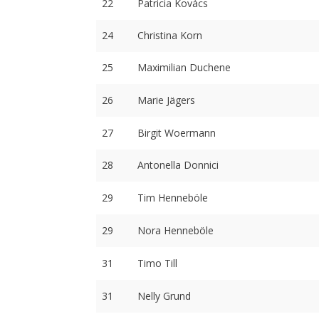
22
Patricia Kovács
24
Christina Korn
25
Maximilian Duchene
26
Marie Jägers
27
Birgit Woermann
28
Antonella Donnici
29
Tim Henneböle
29
Nora Henneböle
31
Timo Till
31
Nelly Grund