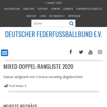
Skip
7. AUGUST 2026
to
WIR ÜBER UNS
VORSTAND
PARTNER
TERMINE
CHRONIK
LÄNDERSPIELEEINSÄTZE
content
KONTAKT
LINKS
DATENSCHUTZ
IMPRESSUM
DEUTSCHER FEDERFUSSBALLBUND E.V.
MIXED-DOPPEL-RANGLISTE 2020
Saison aufgrund von Corona vorzeitig abgebrochen
Post Views:
0
NEUESTE BEITRÄGE