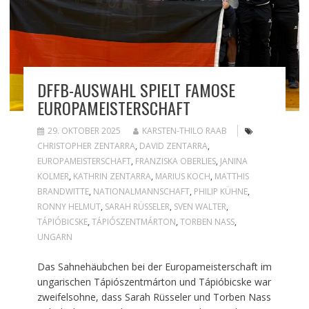
DFFB-AUSWAHL SPIELT FAMOSE
EUROPAMEISTERSCHAFT
29. OKTOBER 2025
KARSTEN-THILO RAAB
CHRISTOPHER ZENTARRA
,
DAVID ZENTARRA
,
EUROPAMEISTERSCHAFT
,
FRANZISKA OBERLIES
,
JANINA
KOLMER
,
KATHRIN ZENTARRA
,
MARIUS KOCH
,
MATTHIS
BRANDWITTE
,
NATIONALMANNSCHAFT
,
PHILIP KÜHNE
,
RONNY HELMUT
,
SARAH RÜSSELER
,
SVEN WALTER
,
TÁPIÓBICSKE
,
TÁPIÓSZENTMÁRTON
,
TORBEN NASS
,
UNGARN
Das Sahnehäubchen bei der Europameisterschaft im
ungarischen Tápiószentmárton und Tápióbicske war
zweifelsohne, dass Sarah Rüsseler und Torben Nass