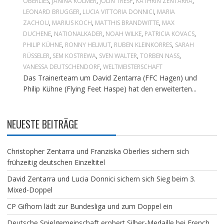
OBERLIES
,
JANINA KOLMER
,
JOLIN TRESP
,
KATHRIN ZENTARRA
,
LEONARD BRUGGER
,
LUCIA VITTORIA DONNICI
,
MARIA
ZACHOU
,
MARIUS KOCH
,
MATTHIS BRANDWITTE
,
MAX
DUCHENE
,
NATIONALKADER
,
NOAH WILKE
,
PATRICIA KOVACS
,
PHILIP KÜHNE
,
RONNY HELMUT
,
RUBEN KLEINKORRES
,
SARAH
RÜSSELER
,
SEM KOSTREWA
,
SVEN WALTER
,
TORBEN NASS
,
VANESSA DEUTSCHENDORF
,
WELTMEISTERSCHAFT
Das Trainerteam um David Zentarra (FFC Hagen) und
Philip Kühne (Flying Feet Haspe) hat den erweiterten...
NEUESTE BEITRÄGE
Christopher Zentarra und Franziska Oberlies sichern sich
frühzeitig deutschen Einzeltitel
David Zentarra und Lucia Donnici sichern sich Sieg beim 3.
Mixed-Doppel
CP Gifhorn lädt zur Bundesliga und zum Doppel ein
Deutsche Spielgemeinschaft erobert Silber-Medaille bei French