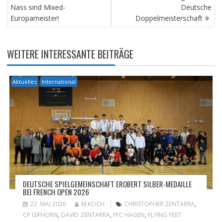
Nass sind Mixed-
Deutsche
Europameister!
Doppelmeisterschaft
WEITERE INTERESSANTE BEITRÄGE
Aktuelles
International
DEUTSCHE SPIELGEMEINSCHAFT EROBERT SILBER-MEDAILLE
BEI FRENCH OPEN 2026
22. MAI 2026
M.KOCH
CHRISTOPHER ZENTARRA
,
CP GIFHORN
,
DAVID ZENTARRA
,
FFC HAGEN
,
FLYING FEET