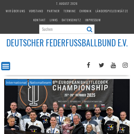
Skip
7. AUGUST 2026
to
WIR ÜBER UNS
VORSTAND
PARTNER
TERMINE
CHRONIK
LÄNDERSPIELEEINSÄTZE
content
KONTAKT
LINKS
DATENSCHUTZ
IMPRESSUM
DEUTSCHER FEDERFUSSBALLBUND E.V.
International
Nationalteam