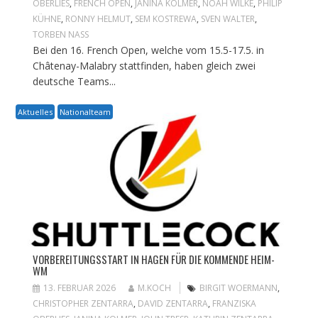
OBERLIES
,
FRENCH OPEN
,
JANINA KOLMER
,
NOAH WILKE
,
PHILIP
KÜHNE
,
RONNY HELMUT
,
SEM KOSTREWA
,
SVEN WALTER
,
TORBEN NASS
Bei den 16. French Open, welche vom 15.5-17.5. in
Châtenay-Malabry stattfinden, haben gleich zwei
deutsche Teams...
Aktuelles
Nationalteam
VORBEREITUNGSSTART IN HAGEN FÜR DIE KOMMENDE HEIM-
WM
13. FEBRUAR 2026
M.KOCH
BIRGIT WOERMANN
,
CHRISTOPHER ZENTARRA
,
DAVID ZENTARRA
,
FRANZISKA