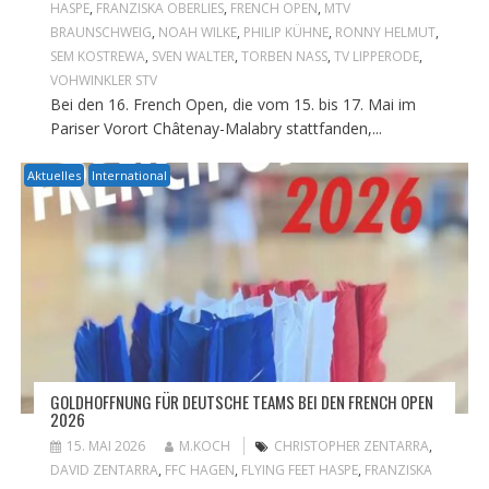
HASPE
,
FRANZISKA OBERLIES
,
FRENCH OPEN
,
MTV
BRAUNSCHWEIG
,
NOAH WILKE
,
PHILIP KÜHNE
,
RONNY HELMUT
,
SEM KOSTREWA
,
SVEN WALTER
,
TORBEN NASS
,
TV LIPPERODE
,
VOHWINKLER STV
Bei den 16. French Open, die vom 15. bis 17. Mai im
Pariser Vorort Châtenay-Malabry stattfanden,...
Aktuelles
International
GOLDHOFFNUNG FÜR DEUTSCHE TEAMS BEI DEN FRENCH OPEN
2026
15. MAI 2026
M.KOCH
CHRISTOPHER ZENTARRA
,
DAVID ZENTARRA
,
FFC HAGEN
,
FLYING FEET HASPE
,
FRANZISKA