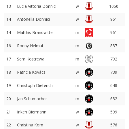
13
Lucia Vittoria Donnici
w
1050
14
Antonella Donnici
w
961
14
Matthis Brandwitte
m
961
16
Ronny Helmut
m
837
17
Sem Kostrewa
m
792
18
Patricia Kovács
w
739
19
Christoph Dieterich
m
648
20
Jan Schumacher
m
632
21
Inken Biermann
w
599
22
Christina Korn
w
576