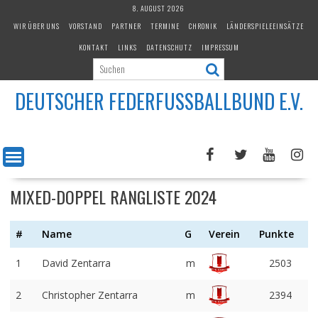
Skip
8. AUGUST 2026
to
WIR ÜBER UNS
VORSTAND
PARTNER
TERMINE
CHRONIK
LÄNDERSPIELEEINSÄTZE
content
KONTAKT
LINKS
DATENSCHUTZ
IMPRESSUM
DEUTSCHER FEDERFUSSBALLBUND E.V.
MIXED-DOPPEL RANGLISTE 2024
#
Name
G
Verein
Punkte
1
David Zentarra
m
2503
2
Christopher Zentarra
m
2394