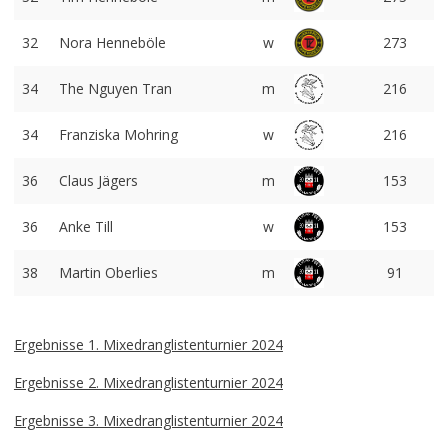
32
Nora Henneböle
w
273
34
The Nguyen Tran
m
216
34
Franziska Mohring
w
216
36
Claus Jägers
m
153
36
Anke Till
w
153
38
Martin Oberlies
m
91
Ergebnisse 1. Mixedranglistenturnier 2024
Ergebnisse 2. Mixedranglistenturnier 2024
Ergebnisse 3. Mixedranglistenturnier 2024