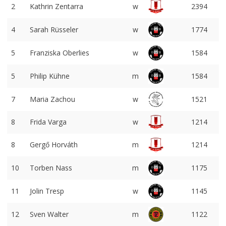
2
Kathrin Zentarra
w
2394
4
Sarah Rüsseler
w
1774
5
Franziska Oberlies
w
1584
5
Philip Kühne
m
1584
7
Maria Zachou
w
1521
8
Frida Varga
w
1214
8
Gergő Horváth
m
1214
10
Torben Nass
m
1175
11
Jolin Tresp
w
1145
12
Sven Walter
m
1122