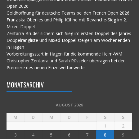
Open 2026
Goldhoffnung für deutsche Teams bei den French Open 2026
Franziska Oberlies und Philip Kühne mit Revanche-Sieg im 2.
Mixed-Doppel
Zentarra-Brüder sichern sich Sieg im ersten Doppel des Jahres
Doppelrangliste und Mixed-Doppel steigen am Wochenenden
in Hagen
Vorbereitungsstart in Hagen für die kommende Heim-WM
Christopher Zentarra und Sarah Rüsseler überragen bei der
Premiere des neuen Einzelwettbewerbs
MONATSARCHIV
AUGUST 2026
M
D
M
D
F
S
S
1
2
3
4
5
6
7
8
9