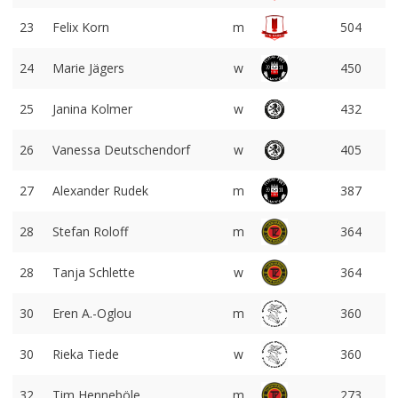
23
Felix Korn
m
504
24
Marie Jägers
w
450
25
Janina Kolmer
w
432
26
Vanessa Deutschendorf
w
405
27
Alexander Rudek
m
387
28
Stefan Roloff
m
364
28
Tanja Schlette
w
364
30
Eren A.-Oglou
m
360
30
Rieka Tiede
w
360
32
Tim Henneböle
m
273