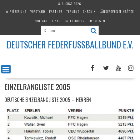
Skip
8. AUGUST 2026
to
WIR ÜBER UNS
VORSTAND
PARTNER
TERMINE
CHRONIK
LÄNDERSPIELEEINSÄTZE
content
KONTAKT
LINKS
DATENSCHUTZ
IMPRESSUM
DEUTSCHER FEDERFUSSBALLBUND E.V.
EINZELRANGLISTE 2005
DEUTSCHE EINZELRANGLISTE 2005 – HERREN