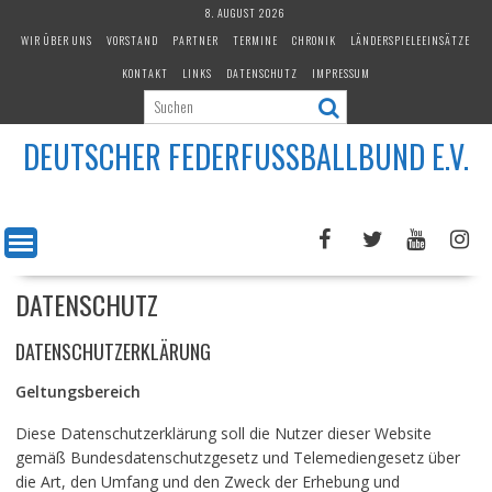
Skip
8. AUGUST 2026
to
WIR ÜBER UNS
VORSTAND
PARTNER
TERMINE
CHRONIK
LÄNDERSPIELEEINSÄTZE
content
KONTAKT
LINKS
DATENSCHUTZ
IMPRESSUM
DEUTSCHER FEDERFUSSBALLBUND E.V.
DATENSCHUTZ
DATENSCHUTZERKLÄRUNG
Geltungsbereich
Diese Datenschutzerklärung soll die Nutzer dieser Website
gemäß Bundesdatenschutzgesetz und Telemediengesetz über
die Art, den Umfang und den Zweck der Erhebung und