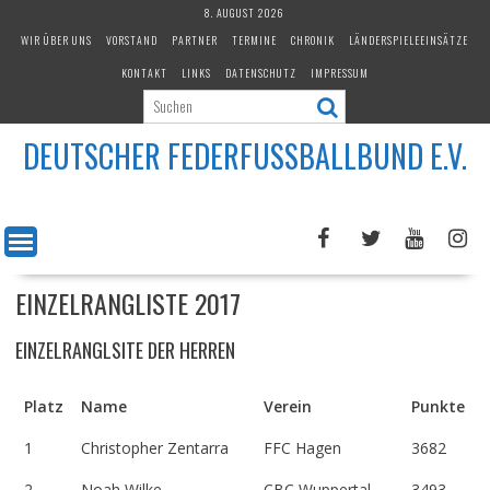
Skip
8. AUGUST 2026
to
WIR ÜBER UNS
VORSTAND
PARTNER
TERMINE
CHRONIK
LÄNDERSPIELEEINSÄTZE
content
KONTAKT
LINKS
DATENSCHUTZ
IMPRESSUM
DEUTSCHER FEDERFUSSBALLBUND E.V.
EINZELRANGLISTE 2017
EINZELRANGLSITE DER HERREN
Platz
Name
Verein
Punkte
1
Christopher Zentarra
FFC Hagen
3682
2
Noah Wilke
CBC Wuppertal
3493