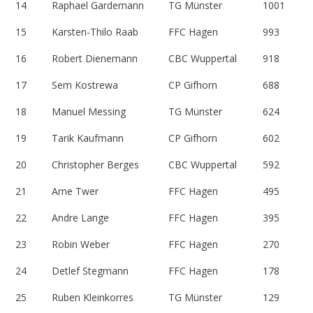
14
Raphael Gardemann
TG Münster
1001
15
Karsten-Thilo Raab
FFC Hagen
993
16
Robert Dienemann
CBC Wuppertal
918
17
Sem Kostrewa
CP Gifhorn
688
18
Manuel Messing
TG Münster
624
19
Tarik Kaufmann
CP Gifhorn
602
20
Christopher Berges
CBC Wuppertal
592
21
Arne Twer
FFC Hagen
495
22
Andre Lange
FFC Hagen
395
23
Robin Weber
FFC Hagen
270
24
Detlef Stegmann
FFC Hagen
178
25
Ruben Kleinkorres
TG Münster
129