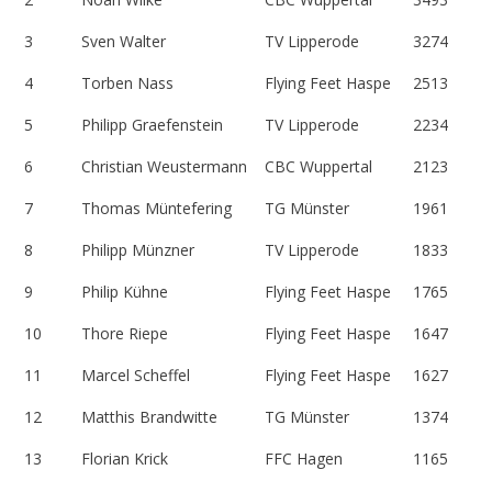
3
Sven Walter
TV Lipperode
3274
4
Torben Nass
Flying Feet Haspe
2513
5
Philipp Graefenstein
TV Lipperode
2234
6
Christian Weustermann
CBC Wuppertal
2123
7
Thomas Müntefering
TG Münster
1961
8
Philipp Münzner
TV Lipperode
1833
9
Philip Kühne
Flying Feet Haspe
1765
10
Thore Riepe
Flying Feet Haspe
1647
11
Marcel Scheffel
Flying Feet Haspe
1627
12
Matthis Brandwitte
TG Münster
1374
13
Florian Krick
FFC Hagen
1165