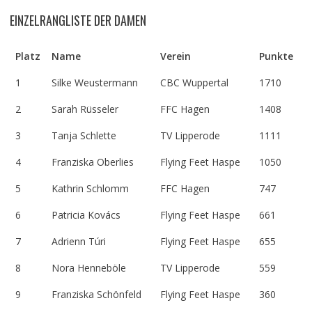
EINZELRANGLISTE DER DAMEN
Platz
Name
Verein
Punkte
1
Silke Weustermann
CBC Wuppertal
1710
2
Sarah Rüsseler
FFC Hagen
1408
3
Tanja Schlette
TV Lipperode
1111
4
Franziska Oberlies
Flying Feet Haspe
1050
5
Kathrin Schlomm
FFC Hagen
747
6
Patricia Kovács
Flying Feet Haspe
661
7
Adrienn Túri
Flying Feet Haspe
655
8
Nora Henneböle
TV Lipperode
559
9
Franziska Schönfeld
Flying Feet Haspe
360