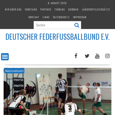
Skip
8. AUGUST 2026
to
WIR ÜBER UNS
VORSTAND
PARTNER
TERMINE
CHRONIK
LÄNDERSPIELEEINSÄTZE
content
KONTAKT
LINKS
DATENSCHUTZ
IMPRESSUM
DEUTSCHER FEDERFUSSBALLBUND E.V.
Nationalteam