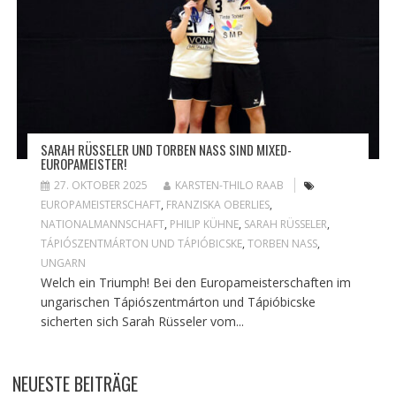
SARAH RÜSSELER UND TORBEN NASS SIND MIXED-
EUROPAMEISTER!
27. OKTOBER 2025
KARSTEN-THILO RAAB
EUROPAMEISTERSCHAFT
,
FRANZISKA OBERLIES
,
NATIONALMANNSCHAFT
,
PHILIP KÜHNE
,
SARAH RÜSSELER
,
TÁPIÓSZENTMÁRTON UND TÁPIÓBICSKE
,
TORBEN NASS
,
UNGARN
Welch ein Triumph! Bei den Europameisterschaften im
ungarischen Tápiószentmárton und Tápióbicske
sicherten sich Sarah Rüsseler vom...
NEUESTE BEITRÄGE