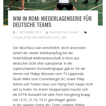
WM IN ROM: NIEDERLAGENSERIE FÜR
DEUTSCHE TEAMS
2. SEPTEMBER 2015
KARSTEN-THILO RAAB
ITALIEN
,
ROM
,
WELTMEISTERSCHAFT
,
WM
Der Abschluss war versöhnlich, doch ansonsten
verlief der zweite Wettkampftag bei der
Federfußball-Weltmeisterschaft in Rom aus
deutscher Sicht eher suboptimal. In der
superschweren Vorrundengruppe gab es für die
Herren mit Philipp Münzner vom TV Lipperode,
Noah Wilke vom Cronenberger BC sowie Philip
Kühne und Torben Nass von Flying Feet Haspe nicht
viel zu holen. Im ersten Gruppenspiel musste sich
die DFFB-Auswahl mit viele Pech Hongkong knapp
mit 13:21, 21:19, 19:21 geschlagen geben.
In der zweiten Partie des Tages spielten Philipp