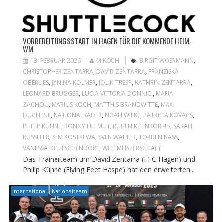
VORBEREITUNGSSTART IN HAGEN FÜR DIE KOMMENDE HEIM-
WM
13. FEBRUAR 2026
M.KOCH
BIRGIT WOERMANN
,
CHRISTOPHER ZENTARRA
,
DAVID ZENTARRA
,
FRANZISKA
OBERLIES
,
JANINA KOLMER
,
JOLIN TRESP
,
KATHRIN ZENTARRA
,
LEONARD BRUGGER
,
LUCIA VITTORIA DONNICI
,
MARIA
ZACHOU
,
MARIUS KOCH
,
MATTHIS BRANDWITTE
,
MAX
DUCHENE
,
NATIONALKADER
,
NOAH WILKE
,
PATRICIA KOVACS
,
PHILIP KÜHNE
,
RONNY HELMUT
,
RUBEN KLEINKORRES
,
SARAH
RÜSSELER
,
SEM KOSTREWA
,
SVEN WALTER
,
TORBEN NASS
,
VANESSA DEUTSCHENDORF
,
WELTMEISTERSCHAFT
Das Trainerteam um David Zentarra (FFC Hagen) und
Philip Kühne (Flying Feet Haspe) hat den erweiterten...
International
Nationalteam