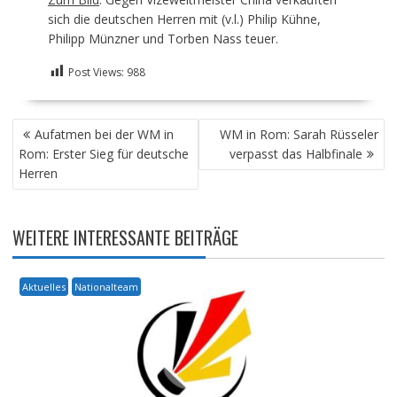
sich die deutschen Herren mit (v.l.) Philip Kühne,
Philipp Münzner und Torben Nass teuer.
Post Views:
988
BEITRAGSNAVIGATION
Aufatmen bei der WM in
WM in Rom: Sarah Rüsseler
Rom: Erster Sieg für deutsche
verpasst das Halbfinale
Herren
WEITERE INTERESSANTE BEITRÄGE
Aktuelles
Nationalteam