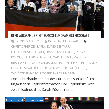
DFFB-AUSWAHL SPIELT FAMOSE EUROPAMEISTERSCHAFT
29. OKTOBER 2025
KARSTEN-THILO RAAB
CHRISTOPHER ZENTARRA
,
DAVID ZENTARRA
,
EUROPAMEISTERSCHAFT
,
FRANZISKA OBERLIES
,
JANINA
KOLMER
,
KATHRIN ZENTARRA
,
MARIUS KOCH
,
MATTHIS
BRANDWITTE
,
NATIONALMANNSCHAFT
,
PHILIP KÜHNE
,
RONNY
HELMUT
,
SARAH RÜSSELER
,
SVEN WALTER
,
TÁPIÓBICSKE
,
TÁPIÓSZENTMÁRTON
,
TORBEN NASS
,
UNGARN
Das Sahnehäubchen bei der Europameisterschaft im
ungarischen Tápiószentmárton und Tápióbicske war
zweifelsohne, dass Sarah Rüsseler und...
International
Nationalteam