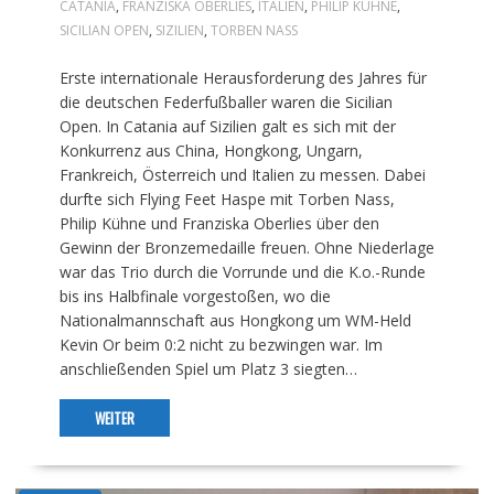
CATANIA
,
FRANZISKA OBERLIES
,
ITALIEN
,
PHILIP KÜHNE
,
SICILIAN OPEN
,
SIZILIEN
,
TORBEN NASS
Erste internationale Herausforderung des Jahres für
die deutschen Federfußballer waren die Sicilian
Open. In Catania auf Sizilien galt es sich mit der
Konkurrenz aus China, Hongkong, Ungarn,
Frankreich, Österreich und Italien zu messen. Dabei
durfte sich Flying Feet Haspe mit Torben Nass,
Philip Kühne und Franziska Oberlies über den
Gewinn der Bronzemedaille freuen. Ohne Niederlage
war das Trio durch die Vorrunde und die K.o.-Runde
bis ins Halbfinale vorgestoßen, wo die
Nationalmannschaft aus Hongkong um WM-Held
Kevin Or beim 0:2 nicht zu bezwingen war. Im
anschließenden Spiel um Platz 3 siegten…
WEITER