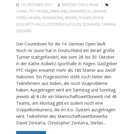
19. OKTOBER 2017
KARSTEN-THILO RAAB
CHINA
,
FFC HAGEN
,
FINNLAND
,
FRANKREICH
,
GERMAN
OPEN
,
HAGEN
,
HONGKONG
,
INDIEN
,
ITALIEN
,
KÄTHE-
KOLLWITZ-HALLE
,
ÖSTERREICH
,
POLEN
,
SLOWAKEI
,
TAIWAN
,
UNGARN
Der Countdown für die 14. German Open läuft.
Noch nir zuvor hat in Deutschland ein derart große
Turnier stattgefunden, wie vom 28. bis 30. Oktober
in der Käthe-Kollwitz-Sporthalle in Hagen. Gastgeber
FFC Hagen erwartet mehr als 180 Starter aus zwölf
Nationen. Ein Fragezeichen steht noch hinter den
Teilnehmern aus Indien, die noch Visaprobleme
haben. Ausgetragen wird am Samstag und Sonntag
jeweils ab 8 Uhr ein Mannschaftswettbewerb mit 46
Teams, am Montag gibt es zudem noch eine
Doppelkonkurrenz, die im K.o.-System ausgetragen
wird. Teilnehmer des Mannschaftswettbewerbs
David Zentarra, Christopher Zentarra, Stefan…