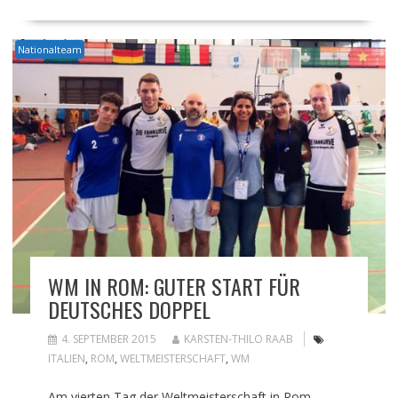
Nationalteam
WM IN ROM: GUTER START FÜR
DEUTSCHES DOPPEL
4. SEPTEMBER 2015
KARSTEN-THILO RAAB
ITALIEN
,
ROM
,
WELTMEISTERSCHAFT
,
WM
Am vierten Tag der Weltmeisterschaft in Rom