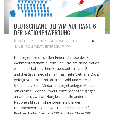
DEUTSCHLAND BEI WM AUF RANG 6
DER NATIONENWERTUNG
25. SEPTEMBER 2015
KARSTEN-THILO RAAB
ITALIEN
,
ROM
,
WELTMEISTERSCHAFT
,
WM
Nun liegen die offiziellen Endergebnisse der 8.
Weltmeisterschaft in Rom vor. Erfolgreichste Nation
war in der italienischen Hauptstadt mit vier Gold-
und drei Silbermedaillen einmal mehr Vietnam. Dicht
gefolgt von China mit dreimal Gold und viermal
Silber. Platz 3 im Medaillenspiegel belegte Macau
mit dreimal Bronze. Zwei Bronzemedaillen gingen
an Ungarn, zwei an Hongkong – alle anderen
Nationen blieben ohne Edelmetall. In der
Nationenwertung belegte Deutschland mit elf
Punkten hinten Vietnam (39 Punkte), China (38),