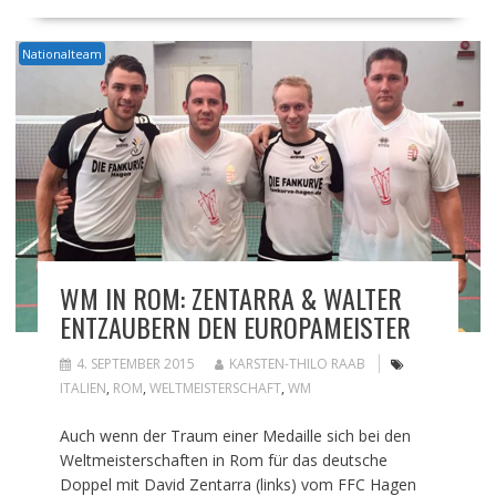
Nationalteam
WM IN ROM: ZENTARRA & WALTER
ENTZAUBERN DEN EUROPAMEISTER
4. SEPTEMBER 2015
KARSTEN-THILO RAAB
ITALIEN
,
ROM
,
WELTMEISTERSCHAFT
,
WM
Auch wenn der Traum einer Medaille sich bei den
Weltmeisterschaften in Rom für das deutsche
Doppel mit David Zentarra (links) vom FFC Hagen