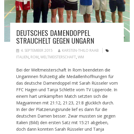
DEUTSCHES DAMENDOPPEL
STRAUCHELT GEGEN UNGARN
4. SEPTEMBER 2015
KARSTEN-THILO RAAB
ITALIEN
,
ROM
,
WELTMEISTERSCHAFT
,
WM
Bei der Weltmeisterschaft In Rom beendeten die
Ungarinnen frühzeitig alle Medaillenhoffnungen für
das deutsche Damendoppel mit Sarah Rüsseler vom
FFC Hagen und Tanja Schlette vom TV Lipperode. In
einem hart umkämpften Match setzten sich die
Magyarinnen mit 21:12, 21:23, 21:8 glücklich durch.
In der der Platzierungsrunde lief es dann für die
deutschen Damen besser. Zwar mussten sie gegen
Italien (Bild) den ersten Satz mit 15:21 abgeben,
doch dann konnten Sarah Rüsseler und Tanja