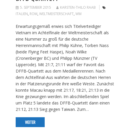
5. SEPTEMBER 2015
KARSTEN-THILO RAAB
ITALIEN
,
ROM
,
WELTMEISTERSCHAFT
,
WM
Erwartungsgemäß erwies sich Titelverteidiger
Vietnam im Achtelfinale der Weltmeisterschaft als
eine Nummer zu groß für die deutsche
Herrenmannschaft mit Philip Kühne, Torben Nass
(beide Flying Feet Haspe), Noah Wilke
(Cronenberger BC) und Philipp Münzner (TV
Lipperode). Mit 21:7, 21:11 warf der Favorit das
DFFB-Quartett aus dem Medaillenrennen. Nach
dem Achtelfinal-Aus wahrten die deutschen Herren
in der Platzierungsrunde ihre weiße Weste. Zunächst
konnte Macau knapp mit 21:17, 18:21, 21:13 in die
Knie gezwungen werden. Im abschließenden Spiel
um Platz 5 landete das DFFB-Quartett dann einen
21:12, 21:13 Sieg gegen Taiwan. Zum…
WEITER