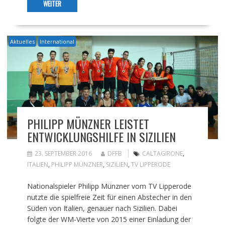
WEITER
Aktuelles
International
PHILIPP MÜNZNER LEISTET
ENTWICKLUNGSHILFE IN SIZILIEN
23. SEPTEMBER 2016
DFFB
CALTAGIRONE
,
ITALIEN
,
PHILIPP MÜNZNER
,
SIZILIEN
,
TV LIPPERODE
Nationalspieler Philipp Münzner vom TV Lipperode
nutzte die spielfreie Zeit für einen Abstecher in den
Süden von Italien, genauer nach Sizilien. Dabei
folgte der WM-Vierte von 2015 einer Einladung der