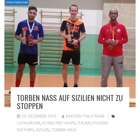
International
TORBEN NASS AUF SIZILIEN NICHT ZU
STOPPEN
29. DEZEMBER 2019
KARSTEN-THILO RAAB
CATAGIRONE
,
FLYING FEET HASPE
,
ITALIEN
,
PHOENIX
FEATHERS
,
SIZILIEN
,
TORBEN NASS