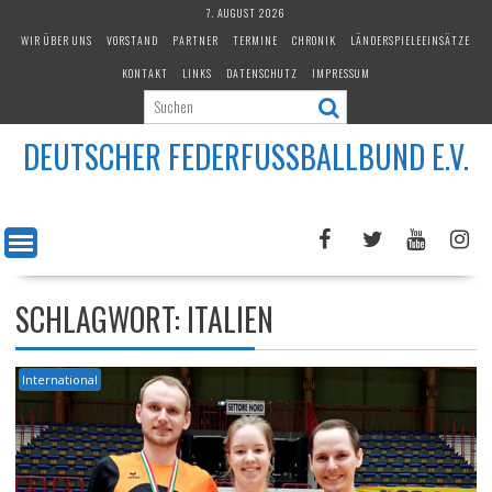
Skip
7. AUGUST 2026
to
WIR ÜBER UNS
VORSTAND
PARTNER
TERMINE
CHRONIK
LÄNDERSPIELEEINSÄTZE
content
KONTAKT
LINKS
DATENSCHUTZ
IMPRESSUM
DEUTSCHER FEDERFUSSBALLBUND E.V.
SCHLAGWORT:
ITALIEN
International