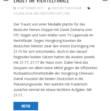
4. SEPTEMBER 2015
KARSTEN-THILO RAAB
ITALIEN
,
ROM
,
WELTMEISTERSCHAFT
,
WM
Der Traum von einer Medaille platzte für das
deutsche Herren-Doppel mit David Zentarra vom
FFC Hagen und Sven Walter vom TV Lipperode im
Viertelfinale. Gegen Hongkong konnten die
deutschen Meister zwar den ersten Durchgang mit
21:19 für sich entscheiden, doch in den darauf
folgenden beiden Sätzen hatten die Asiaten jeweils
mit 21:17, 21:17 die Nase vorn. Dabei fand das
Gespann vor allem keine Mittel gegen die effizienten
Rückwärtsschmetterbälle der Hongkong-Chinesen.
Damit mussten die beiden Deutschen in die
Platzierungsrunde. Hier wartete mit Frankreich
zunächst einmal ein etwas leichtere Aufgabe. Mit
21:17…
WEITER