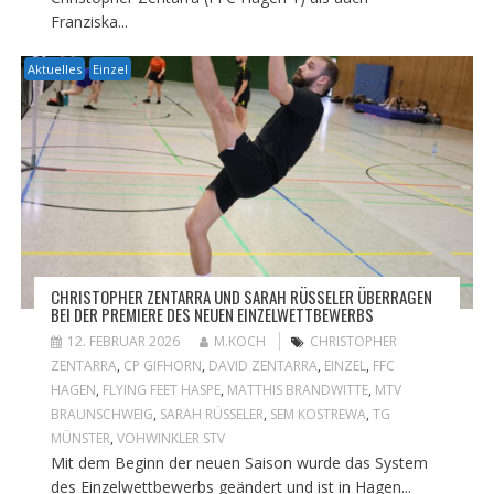
Franziska...
Aktuelles
Einzel
CHRISTOPHER ZENTARRA UND SARAH RÜSSELER ÜBERRAGEN
BEI DER PREMIERE DES NEUEN EINZELWETTBEWERBS
12. FEBRUAR 2026
M.KOCH
CHRISTOPHER
ZENTARRA
,
CP GIFHORN
,
DAVID ZENTARRA
,
EINZEL
,
FFC
HAGEN
,
FLYING FEET HASPE
,
MATTHIS BRANDWITTE
,
MTV
BRAUNSCHWEIG
,
SARAH RÜSSELER
,
SEM KOSTREWA
,
TG
MÜNSTER
,
VOHWINKLER STV
Mit dem Beginn der neuen Saison wurde das System
des Einzelwettbewerbs geändert und ist in Hagen...