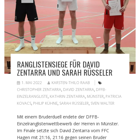
RANGLISTENSIEGE FÜR DAVID
ZENTARRA UND SARAH RÜSSELER
1. MAI 2022
KARSTEN-THILO RAAB
CHRISTOPHER ZENTARRA
,
DAVID ZENTARRA
,
DFFB-
EINZELRANGLISTE
,
KATHRIN ZENTARRA
,
MÜNSTER
,
PATRICIA
KOVACS
,
PHILIP KÜHNE
,
SARAH RÜSSELER
,
SVEN WALTER
Mit einem Bruderduell endete der DFFB-
Einzelranglistenwettbewerb der Herren in Münster.
Im Finale setzte sich David Zentarra vom FFC
Hagen mit 21:16, 21:16 gegen seinen Bruder