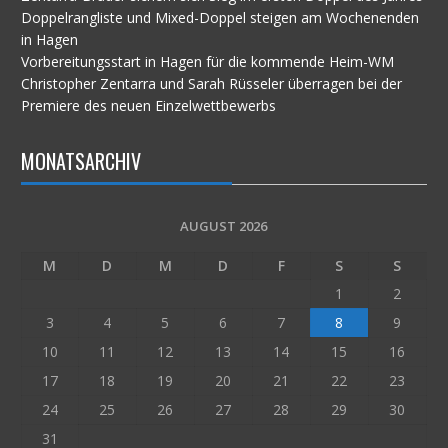
Doppelrangliste und Mixed-Doppel steigen am Wochenenden
in Hagen
Vorbereitungsstart in Hagen für die kommende Heim-WM
Christopher Zentarra und Sarah Rüsseler überragen bei der
Premiere des neuen Einzelwettbewerbs
MONATSARCHIV
AUGUST 2026
M
D
M
D
F
S
S
1
2
3
4
5
6
7
8
9
10
11
12
13
14
15
16
17
18
19
20
21
22
23
24
25
26
27
28
29
30
31