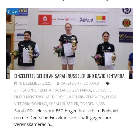
Einzel
EINZELTITEL GEHEN AN SARAH RÜSSELER UND DAVID ZENTARRA
4. DEZEMBER 2025
KARSTEN-THILO RAAB
CHRISTOPHER ZENTARRA
,
DAVID ZENTARRA
,
DEUTSCHE
EINZELMEISTERSCHAFT
,
EINZEL
,
KATHRIN ZENTARRA
,
LUCIA
VITTORIA DONNICI
,
SARAH RÜSSELER
,
TORBEN NASS
Sarah Rüsseler vom FFC Hagen hat sich im Endspiel
um die Deutsche Einzelmeisterschaft gegen ihre
Vereinskameradin...