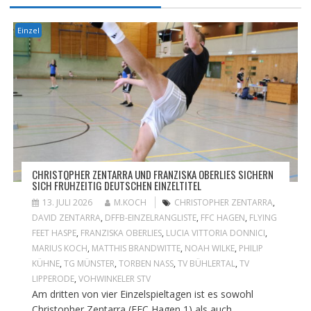
Einzel
CHRISTOPHER ZENTARRA UND FRANZISKA OBERLIES SICHERN
SICH FRÜHZEITIG DEUTSCHEN EINZELTITEL
13. JULI 2026
M.KOCH
CHRISTOPHER ZENTARRA
,
DAVID ZENTARRA
,
DFFB-EINZELRANGLISTE
,
FFC HAGEN
,
FLYING
FEET HASPE
,
FRANZISKA OBERLIES
,
LUCIA VITTORIA DONNICI
,
MARIUS KOCH
,
MATTHIS BRANDWITTE
,
NOAH WILKE
,
PHILIP
KÜHNE
,
TG MÜNSTER
,
TORBEN NASS
,
TV BÜHLERTAL
,
TV
LIPPERODE
,
VOHWINKELER STV
Am dritten von vier Einzelspieltagen ist es sowohl
Christopher Zentarra (FFC Hagen 1) als auch