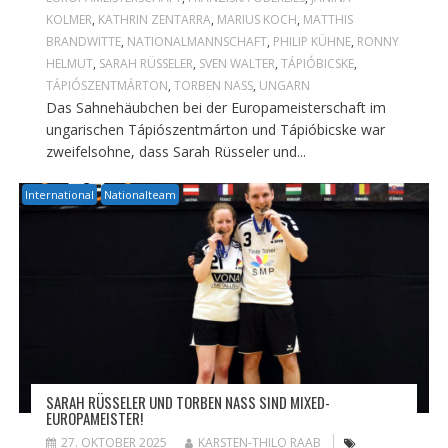
KOLMER
,
KATHRIN ZENTARRA
,
MARIUS KOCH
,
MATTHIS
BRANDWITTE
,
NATIONALMANNSCHAFT
,
PHILIP KÜHNE
,
RONNY
HELMUT
,
SARAH RÜSSELER
,
SVEN WALTER
,
TÁPIÓBICSKE
,
TÁPIÓSZENTMÁRTON
,
TORBEN NASS
,
UNGARN
Das Sahnehäubchen bei der Europameisterschaft im
ungarischen Tápiószentmárton und Tápióbicske war
zweifelsohne, dass Sarah Rüsseler und...
International
Nationalteam
SARAH RÜSSELER UND TORBEN NASS SIND MIXED-
EUROPAMEISTER!
27. OKTOBER 2025
KARSTEN-THILO RAAB