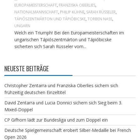
EUROPAMEISTERSCHAFT
,
FRANZISKA OBERLIES
,
NATIONALMANNSCHAFT
,
PHILIP KÜHNE
,
SARAH RÜSSELER
,
TÁPIÓSZENTMÁRTON UND TÁPIÓBICSKE
,
TORBEN NASS
,
UNGARN
Welch ein Triumph! Bei den Europameisterschaften im
ungarischen Tápiószentmárton und Tápióbicske
sicherten sich Sarah Rüsseler vom...
NEUESTE BEITRÄGE
Christopher Zentarra und Franziska Oberlies sichern sich
frühzeitig deutschen Einzeltitel
David Zentarra und Lucia Donnici sichern sich Sieg beim 3.
Mixed-Doppel
CP Gifhorn lädt zur Bundesliga und zum Doppel ein
Deutsche Spielgemeinschaft erobert Silber-Medaille bei French
Open 2026