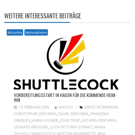
WEITERE INTERESSANTE BEITRÄGE
Aktuelles
Nationalteam
VORBEREITUNGSSTART IN HAGEN FÜR DIE KOMMENDE HEIM-
WM
13. FEBRUAR 2026
M.KOCH
BIRGIT WOERMANN
,
CHRISTOPHER ZENTARRA
,
DAVID ZENTARRA
,
FRANZISKA
OBERLIES
,
JANINA KOLMER
,
JOLIN TRESP
,
KATHRIN ZENTARRA
,
LEONARD BRUGGER
,
LUCIA VITTORIA DONNICI
,
MARIA
ZACHOU
,
MARIUS KOCH
,
MATTHIS BRANDWITTE
,
MAX