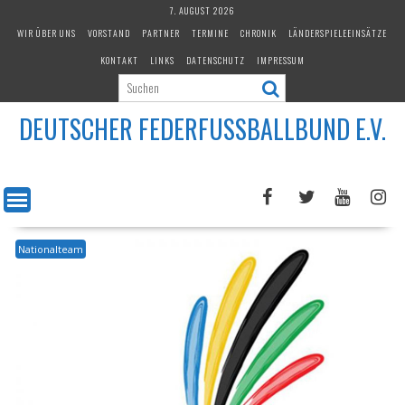
Skip
7. AUGUST 2026
to
WIR ÜBER UNS
VORSTAND
PARTNER
TERMINE
CHRONIK
LÄNDERSPIELEEINSÄTZE
content
KONTAKT
LINKS
DATENSCHUTZ
IMPRESSUM
DEUTSCHER FEDERFUSSBALLBUND E.V.
Nationalteam