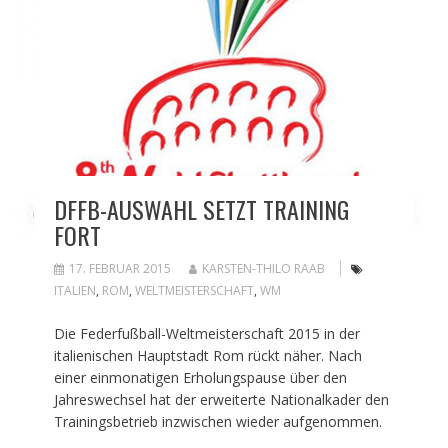
DFFB-AUSWAHL SETZT TRAINING
FORT
17. FEBRUAR 2015
KARSTEN-THILO RAAB
ITALIEN
,
ROM
,
WELTMEISTERSCHAFT
,
WM
Die Federfußball-Weltmeisterschaft 2015 in der
italienischen Hauptstadt Rom rückt näher. Nach
einer einmonatigen Erholungspause über den
Jahreswechsel hat der erweiterte Nationalkader den
Trainingsbetrieb inzwischen wieder aufgenommen.