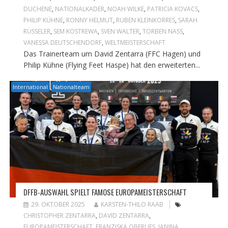
DUCHENE
,
NATIONALKADER
,
NOAH WILKE
,
PATRICIA KOVACS
,
PHILIP KÜHNE
,
RONNY HELMUT
,
RUBEN KLEINKORRES
,
SARAH
RÜSSELER
,
SEM KOSTREWA
,
SVEN WALTER
,
TORBEN NASS
,
VANESSA DEUTSCHENDORF
,
WELTMEISTERSCHAFT
Das Trainerteam um David Zentarra (FFC Hagen) und
Philip Kühne (Flying Feet Haspe) hat den erweiterten...
International
Nationalteam
DFFB-AUSWAHL SPIELT FAMOSE EUROPAMEISTERSCHAFT
29. OKTOBER 2025
KARSTEN-THILO RAAB
CHRISTOPHER ZENTARRA
,
DAVID ZENTARRA
,
EUROPAMEISTERSCHAFT
,
FRANZISKA OBERLIES
,
JANINA