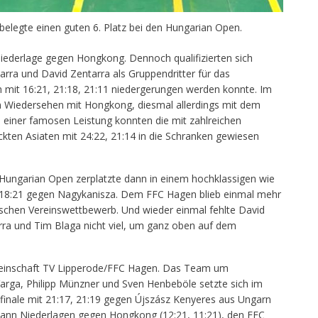
elegte einen guten 6. Platz bei den Hungarian Open.
 Niederlage gegen Hongkong. Dennoch qualifizierten sich
arra und David Zentarra als Gruppendritter für das
n mit 16:21, 21:18, 21:11 niedergerungen werden konnte. Im
n Wiedersehen mit Hongkong, diesmal allerdings mit dem
 einer famosen Leistung konnten die mit zahlreichen
kten Asiaten mit 24:22, 21:14 in die Schranken gewiesen
Hungarian Open zerplatzte dann in einem hochklassigen wie
, 18:21 gegen Nagykanisza. Dem FFC Hagen blieb einmal mehr
schen Vereinswettbewerb. Und wieder einmal fehlte David
rra und Tim Blaga nicht viel, um ganz oben auf dem
emeinschaft TV Lipperode/FFC Hagen. Das Team um
Varga, Philipp Münzner und Sven Henbeböle setzte sich im
finale mit 21:17, 21:19 gegen Újszász Kenyeres aus Ungarn
dann Niederlagen gegen Hongkong (12:21, 11:21), den FFC