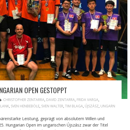
UNGARIAN OPEN GESTOPPT
CHRISTOPHER ZENTARRA
,
DAVID ZENTARRA
,
FRIDA VARGA
,
BLANK
,
SVEN HENBEBÖLE
,
SVEN WALTER
,
TIM BLAGA
,
ÚJSZÁSZ
,
UNGARN
 bärenstarke Leistung, geprägt von absolutem Willen und
25. Hungarian Open im ungarischen Újszász zwar der Titel