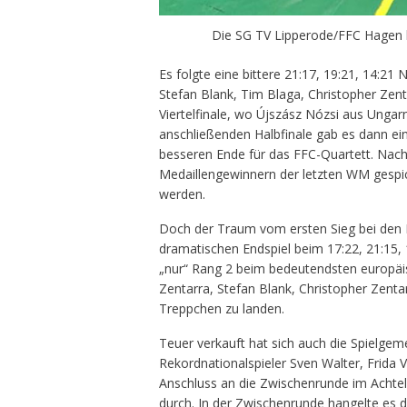
Die SG TV Lipperode/FFC Hagen b
Es folgte eine bittere 21:17, 19:21, 14:21
Stefan Blank, Tim Blaga, Christopher Zent
Viertelfinale, wo Újszász Nózsi aus Ungar
anschließenden Halbfinale gab es dann ei
besseren Ende für das FFC-Quartett. Nach
Medaillengewinnern der letzten WM gespic
werden.
Doch der Traum vom ersten Sieg bei den 
dramatischen Endspiel beim 17:22, 21:15
„nur“ Rang 2 beim bedeutendsten europäi
Zentarra, Stefan Blank, Christopher Zenta
Treppchen zu landen.
Teuer verkauft hat sich auch die Spielg
Rekordnationalspieler Sven Walter, Frida 
Anschluss an die Zwischenrunde im Achtel
durch. In der Zwischenrunde hangelte es 