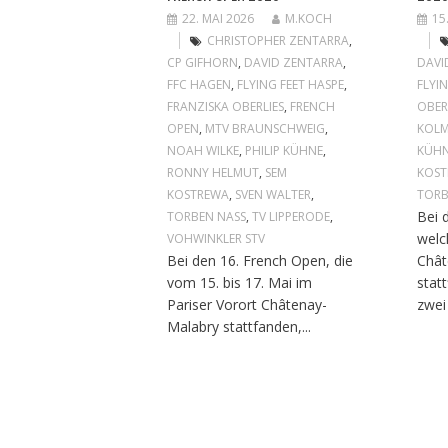
22. MAI 2026
M.KOCH
15
CHRISTOPHER ZENTARRA
,
CP GIFHORN
,
DAVID ZENTARRA
,
DAVI
FFC HAGEN
,
FLYING FEET HASPE
,
FLYI
FRANZISKA OBERLIES
,
FRENCH
OBER
OPEN
,
MTV BRAUNSCHWEIG
,
KOLM
NOAH WILKE
,
PHILIP KÜHNE
,
KÜH
RONNY HELMUT
,
SEM
KOS
KOSTREWA
,
SVEN WALTER
,
TORB
Bei 
TORBEN NASS
,
TV LIPPERODE
,
welc
VOHWINKLER STV
Bei den 16. French Open, die
Chât
vom 15. bis 17. Mai im
stat
Pariser Vorort Châtenay-
zwei
Malabry stattfanden,...