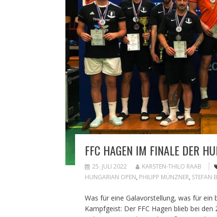
FFC HAGEN IM FINALE DER H
25. JULI 2022
KARSTEN-THILO RAAB
HUNGARIAN OPEN
,
PHILIPP MÜNZNER
,
STEFAN 
Was für eine Galavorstellung, was für ein
Kampfgeist: Der FFC Hagen blieb bei den 