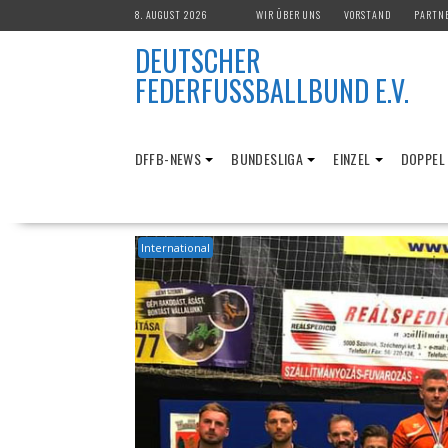
Skip
8. AUGUST 2026
WIR ÜBER UNS
VORSTAND
PARTN
to
DEUTSCHER
content
FEDERFUSSBALLBUND E.V.
DFFB-NEWS
BUNDESLIGA
EINZEL
DOPPEL
International