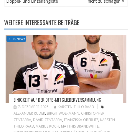
Doppel- und Einzelrangliste
nicht zu schlagen
WEITERE INTERESSANTE BEITRÄGE
DFFB-News
EINIGKEIT AUF DER DFFB-MITGLIEDERVERSAMMLUNG
7. DEZEMBER 2025
KARSTEN-THILO RAAB
ALEXANDER RUDEK
,
BIRGIT WOERMANN
,
CHRISTOPHER
ZENTARRA
,
DAVID ZENTARRA
,
FRANZISKA OBERLIES
,
KARSTEN-
THILO RAAB
,
MARIUS KOCH
,
MATTHIS BRANDWITTE
,