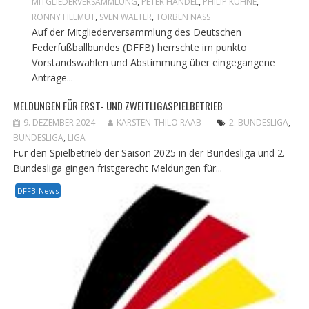
MITGLIEDERVERSAMMLUNG
,
PETER HÄNDEL
,
PHILIP KÜHNE
,
RONNY HELMUT
,
SVEN WALTER
,
TORBEN NASS
Auf der Mitgliederversammlung des Deutschen
Federfußballbundes (DFFB) herrschte im punkto
Vorstandswahlen und Abstimmung über eingegangene
Anträge...
MELDUNGEN FÜR ERST- UND ZWEITLIGASPIELBETRIEB
9. DEZEMBER 2024
KARSTEN-THILO RAAB
2. BUNDESLIGA
,
BUNDESLIGA
,
LIGA
Für den Spielbetrieb der Saison 2025 in der Bundesliga und 2.
Bundesliga gingen fristgerecht Meldungen für...
DFFB-News