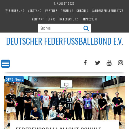
Skip
7. AUGUST 2026
to
WIR ÜBER UNS
VORSTAND
PARTNER
TERMINE
CHRONIK
LÄNDERSPIELEEINSÄTZE
content
KONTAKT
LINKS
DATENSCHUTZ
IMPRESSUM
DEUTSCHER FEDERFUSSBALLBUND E.V.
DFFB-News