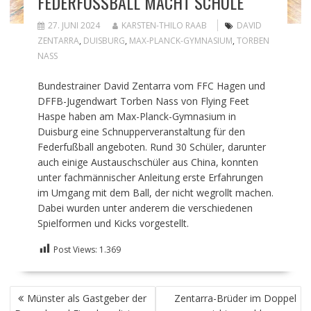
FEDERFUSSBALL MACHT SCHULE
27. JUNI 2024
KARSTEN-THILO RAAB
DAVID
ZENTARRA
,
DUISBURG
,
MAX-PLANCK-GYMNASIUM
,
TORBEN
NASS
Bundestrainer David Zentarra vom FFC Hagen und
DFFB-Jugendwart Torben Nass von Flying Feet
Haspe haben am Max-Planck-Gymnasium in
Duisburg eine Schnupperveranstaltung für den
Federfußball angeboten. Rund 30 Schüler, darunter
auch einige Austauschschüler aus China, konnten
unter fachmännischer Anleitung erste Erfahrungen
im Umgang mit dem Ball, der nicht wegrollt machen.
Dabei wurden unter anderem die verschiedenen
Spielformen und Kicks vorgestellt.
Post Views:
1.369
BEITRAGSNAVIGATION
Münster als Gastgeber der
Zentarra-Brüder im Doppel