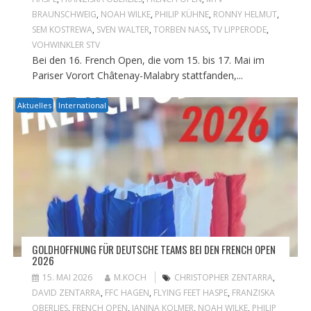
BRAUNSCHWEIG
,
NOAH WILKE
,
PHILIP KÜHNE
,
RONNY HELMUT
,
SEM KOSTREWA
,
SVEN WALTER
,
TORBEN NASS
,
TV LIPPERODE
,
VOHWINKLER STV
Bei den 16. French Open, die vom 15. bis 17. Mai im
Pariser Vorort Châtenay-Malabry stattfanden,...
Aktuelles
International
GOLDHOFFNUNG FÜR DEUTSCHE TEAMS BEI DEN FRENCH OPEN
2026
15. MAI 2026
M.KOCH
CHRISTOPHER ZENTARRA
,
DAVID ZENTARRA
,
FFC HAGEN
,
FLYING FEET HASPE
,
FRANZISKA
OBERLIES
,
FRENCH OPEN
,
JANINA KOLMER
,
NOAH WILKE
,
PHILIP