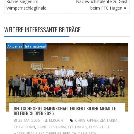
Kühne siegen im
Nachwuchstalente zu Gast
Wimpernschlagfinale
beim FFC Hagen
WEITERE INTERESSANTE BEITRÄGE
Aktuelles
International
DEUTSCHE SPIELGEMEINSCHAFT EROBERT SILBER-MEDAILLE
BEI FRENCH OPEN 2026
22. MAI 2026
M.KOCH
CHRISTOPHER ZENTARRA
,
CP GIFHORN
,
DAVID ZENTARRA
,
FFC HAGEN
,
FLYING FEET
HASPE
,
FRANZISKA OBERLIES
,
FRENCH OPEN
,
MTV