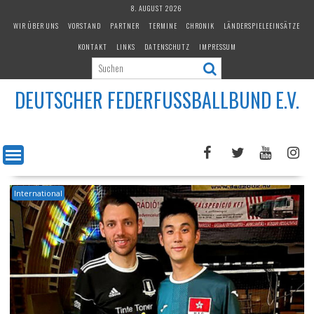
Skip
8. AUGUST 2026
to
WIR ÜBER UNS
VORSTAND
PARTNER
TERMINE
CHRONIK
LÄNDERSPIELEEINSÄTZE
content
KONTAKT
LINKS
DATENSCHUTZ
IMPRESSUM
DEUTSCHER FEDERFUSSBALLBUND E.V.
International