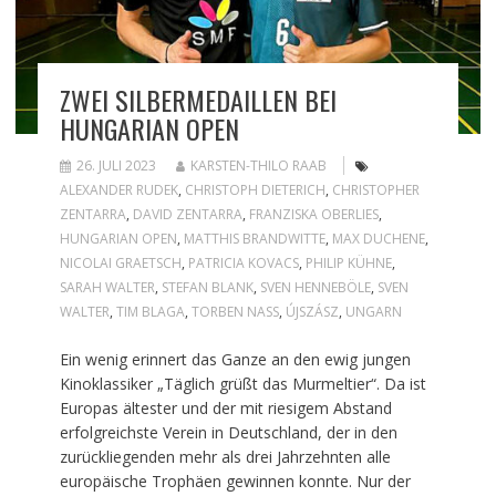
ZWEI SILBERMEDAILLEN BEI
HUNGARIAN OPEN
26. JULI 2023
KARSTEN-THILO RAAB
ALEXANDER RUDEK
,
CHRISTOPH DIETERICH
,
CHRISTOPHER
ZENTARRA
,
DAVID ZENTARRA
,
FRANZISKA OBERLIES
,
HUNGARIAN OPEN
,
MATTHIS BRANDWITTE
,
MAX DUCHENE
,
NICOLAI GRAETSCH
,
PATRICIA KOVACS
,
PHILIP KÜHNE
,
SARAH WALTER
,
STEFAN BLANK
,
SVEN HENNEBÖLE
,
SVEN
WALTER
,
TIM BLAGA
,
TORBEN NASS
,
ÚJSZÁSZ
,
UNGARN
Ein wenig erinnert das Ganze an den ewig jungen
Kinoklassiker „Täglich grüßt das Murmeltier“. Da ist
Europas ältester und der mit riesigem Abstand
erfolgreichste Verein in Deutschland, der in den
zurückliegenden mehr als drei Jahrzehnten alle
europäische Trophäen gewinnen konnte. Nur der