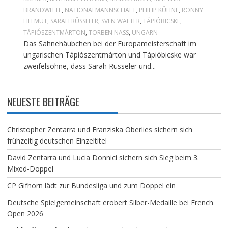
BRANDWITTE
,
NATIONALMANNSCHAFT
,
PHILIP KÜHNE
,
RONNY
HELMUT
,
SARAH RÜSSELER
,
SVEN WALTER
,
TÁPIÓBICSKE
,
TÁPIÓSZENTMÁRTON
,
TORBEN NASS
,
UNGARN
Das Sahnehäubchen bei der Europameisterschaft im
ungarischen Tápiószentmárton und Tápióbicske war
zweifelsohne, dass Sarah Rüsseler und...
NEUESTE BEITRÄGE
Christopher Zentarra und Franziska Oberlies sichern sich
frühzeitig deutschen Einzeltitel
David Zentarra und Lucia Donnici sichern sich Sieg beim 3.
Mixed-Doppel
CP Gifhorn lädt zur Bundesliga und zum Doppel ein
Deutsche Spielgemeinschaft erobert Silber-Medaille bei French
Open 2026