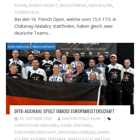
KÜHNE
,
RONNY HELMUT
,
SEM KOSTREWA
,
SVEN WALTER
,
TORBEN NASS
Bei den 16. French Open, welche vom 15.5-17.5. in
Châtenay-Malabry stattfinden, haben gleich zwei
deutsche Teams...
International
Nationalteam
DFFB-AUSWAHL SPIELT FAMOSE EUROPAMEISTERSCHAFT
29. OKTOBER 2025
KARSTEN-THILO RAAB
CHRISTOPHER ZENTARRA
,
DAVID ZENTARRA
,
EUROPAMEISTERSCHAFT
,
FRANZISKA OBERLIES
,
JANINA
KOLMER
,
KATHRIN ZENTARRA
,
MARIUS KOCH
,
MATTHIS