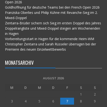
Open 2026
Goldhoffnung für deutsche Teams bei den French Open 2026
Franziska Oberlies und Philip Kühne mit Revanche-Sieg im 2.
Mixed-Doppel
Zentarra-Brüder sichern sich Sieg im ersten Doppel des Jahres
Doppelrangliste und Mixed-Doppel steigen am Wochenenden
in Hagen
Vorbereitungsstart in Hagen für die kommende Heim-WM
Christopher Zentarra und Sarah Rüsseler überragen bei der
Premiere des neuen Einzelwettbewerbs
MONATSARCHIV
AUGUST 2026
M
D
M
D
F
S
S
1
2
3
4
5
6
7
8
9