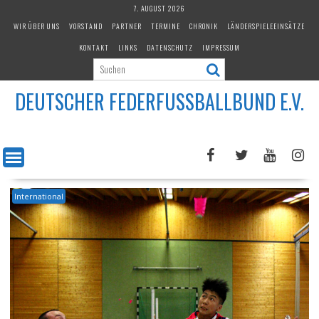
Skip
7. AUGUST 2026
to
WIR ÜBER UNS
VORSTAND
PARTNER
TERMINE
CHRONIK
LÄNDERSPIELEEINSÄTZE
content
KONTAKT
LINKS
DATENSCHUTZ
IMPRESSUM
DEUTSCHER FEDERFUSSBALLBUND E.V.
International