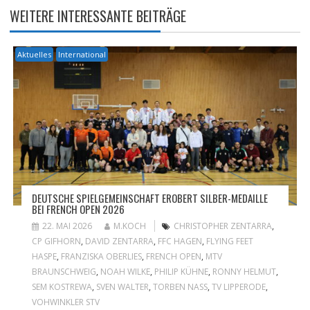
WEITERE INTERESSANTE BEITRÄGE
Aktuelles
International
DEUTSCHE SPIELGEMEINSCHAFT EROBERT SILBER-MEDAILLE
BEI FRENCH OPEN 2026
22. MAI 2026
M.KOCH
CHRISTOPHER ZENTARRA
,
CP GIFHORN
,
DAVID ZENTARRA
,
FFC HAGEN
,
FLYING FEET
HASPE
,
FRANZISKA OBERLIES
,
FRENCH OPEN
,
MTV
BRAUNSCHWEIG
,
NOAH WILKE
,
PHILIP KÜHNE
,
RONNY HELMUT
,
SEM KOSTREWA
,
SVEN WALTER
,
TORBEN NASS
,
TV LIPPERODE
,
VOHWINKLER STV