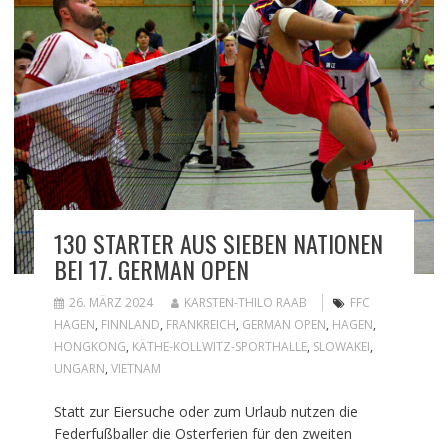
130 STARTER AUS SIEBEN NATIONEN
BEI 17. GERMAN OPEN
26. MÄRZ 2024
KARSTEN-THILO RAAB
FFC
HAGEN
,
FINNLAND
,
FRANKREICH
,
GERMAN OPEN
,
HAGEN
,
HONGKONG
,
KÄTHE-KOLLWITZ-SPORTHALLE
,
SLOWAKEI
,
UNGARN
,
VIETNAM
Statt zur Eiersuche oder zum Urlaub nutzen die
Federfußballer die Osterferien für den zweiten