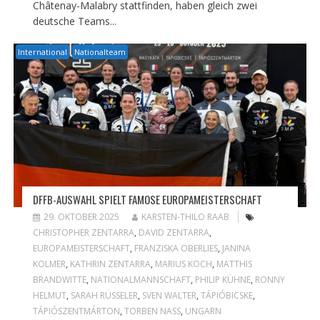
Châtenay-Malabry stattfinden, haben gleich zwei
deutsche Teams...
International
Nationalteam
DFFB-AUSWAHL SPIELT FAMOSE EUROPAMEISTERSCHAFT
29. OKTOBER 2025
KARSTEN-THILO RAAB
CHRISTOPHER ZENTARRA
,
DAVID ZENTARRA
,
EUROPAMEISTERSCHAFT
,
FRANZISKA OBERLIES
,
JANINA
KOLMER
,
KATHRIN ZENTARRA
,
MARIUS KOCH
,
MATTHIS
BRANDWITTE
,
NATIONALMANNSCHAFT
,
PHILIP KÜHNE
,
RONNY
HELMUT
,
SARAH RÜSSELER
,
SVEN WALTER
,
TÁPIÓBICSKE
,
TÁPIÓSZENTMÁRTON
,
TORBEN NASS
,
UNGARN