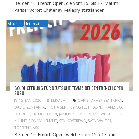
Bei den 16. French Open, die vom 15. bis 17. Mai im
Pariser Vorort Châtenay-Malabry stattfanden,...
Aktuelles
International
GOLDHOFFNUNG FÜR DEUTSCHE TEAMS BEI DEN FRENCH OPEN
2026
15. MAI 2026
M.KOCH
CHRISTOPHER ZENTARRA
,
DAVID ZENTARRA
,
FFC HAGEN
,
FLYING FEET HASPE
,
FRANZISKA
OBERLIES
,
FRENCH OPEN
,
JANINA KOLMER
,
NOAH WILKE
,
PHILIP
KÜHNE
,
RONNY HELMUT
,
SEM KOSTREWA
,
SVEN WALTER
,
TORBEN NASS
Bei den 16. French Open, welche vom 15.5-17.5. in