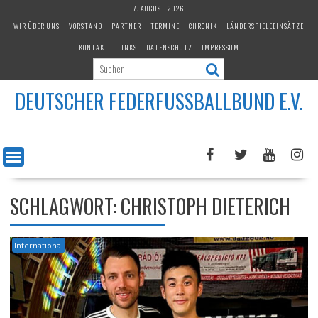
Skip
7. AUGUST 2026
to
WIR ÜBER UNS
VORSTAND
PARTNER
TERMINE
CHRONIK
LÄNDERSPIELEEINSÄTZE
content
KONTAKT
LINKS
DATENSCHUTZ
IMPRESSUM
DEUTSCHER FEDERFUSSBALLBUND E.V.
SCHLAGWORT:
CHRISTOPH DIETERICH
International