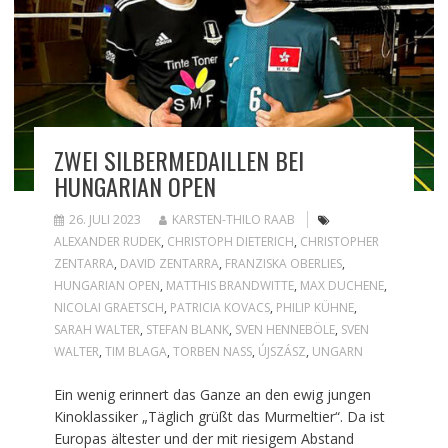
ZWEI SILBERMEDAILLEN BEI
HUNGARIAN OPEN
26. JULI 2023
KARSTEN-THILO RAAB
ALEXANDER RUDEK
,
CHRISTOPH DIETERICH
,
CHRISTOPHER
ZENTARRA
,
DAVID ZENTARRA
,
FRANZISKA OBERLIES
,
HUNGARIAN OPEN
,
MATTHIS BRANDWITTE
,
MAX DUCHENE
,
NICOLAI GRAETSCH
,
PATRICIA KOVACS
,
PHILIP KÜHNE
,
SARAH WALTER
,
STEFAN BLANK
,
SVEN HENNEBÖLE
,
SVEN
WALTER
,
TIM BLAGA
,
TORBEN NASS
,
ÚJSZÁSZ
,
UNGARN
Ein wenig erinnert das Ganze an den ewig jungen
Kinoklassiker „Täglich grüßt das Murmeltier“. Da ist
Europas ältester und der mit riesigem Abstand