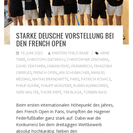
STARKE DEUSCHE VORSTELLUNG BEI
DEN FRENCH OPEN
16. JUNI 2022
KARSTEN-THILO RAAB
ARNE
TWER
,
CHRISTOPH DIETERICH
,
CHRISTOPHER ZENTARRA
,
DAVID ZENTARRA
,
FABIAN FEHD
,
FRANKREICH
,
FRANZISKA
OBERLIES
,
FRENCH OPEN
,
JAN SCHUMACHER
,
MANUEL
MESSING
,
MATHIS BRANDWITTE
,
PARIS
,
PATRICIA KOVACS
,
PHILIP KÜHNE
,
PHILIPP MÜNZNER
,
RUBEN KLEINKORRES
,
SVEN WALTER
,
THORE RIEPE
,
TIM BLAGA
,
TORBEN NASS
Beim ersten internationalen Höhepunkt des Jahres,
den French Open in Paris, trumpften die Hagener
Federfußballer ganz stark auf. Dabei war die
Konkurrenz bei dem dreitägigen Wettbewerb
absolut hochkarätig. Neben den