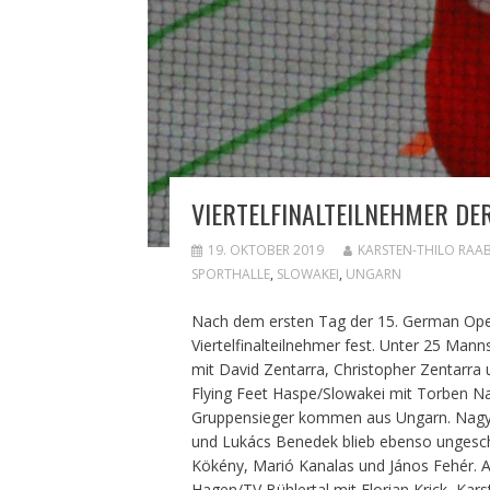
VIERTELFINALTEILNEHMER DE
19. OKTOBER 2019
KARSTEN-THILO RAA
SPORTHALLE
,
SLOWAKEI
,
UNGARN
Nach dem ersten Tag der 15. German Open 
Viertelfinalteilnehmer fest. Unter 25 Man
mit David Zentarra, Christopher Zentarra
Flying Feet Haspe/Slowakei mit Torben Nas
Gruppensieger kommen aus Ungarn. Nagyka
und Lukács Benedek blieb ebenso ungesch
Kökény, Marió Kanalas und János Fehér. 
Hagen/TV Bühlertal mit Florian Krick, Kar