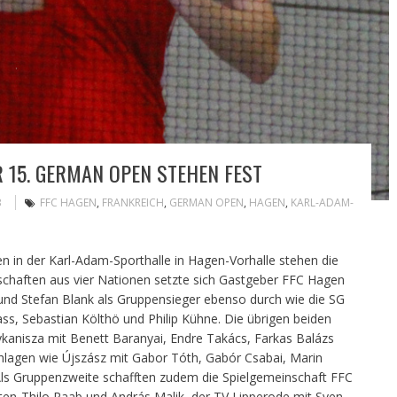
R 15. GERMAN OPEN STEHEN FEST
B
FFC HAGEN
,
FRANKREICH
,
GERMAN OPEN
,
HAGEN
,
KARL-ADAM-
in der Karl-Adam-Sporthalle in Hagen-Vorhalle stehen die
nschaften aus vier Nationen setzte sich Gastgeber FFC Hagen
 und Stefan Blank als Gruppensieger ebenso durch wie die SG
s, Sebastian Költhö und Philip Kühne. Die übrigen beiden
nisza mit Benett Baranyai, Endre Takács, Farkas Balázs
lagen wie Újszász mit Gabor Tóth, Gabór Csabai, Marin
Als Gruppenzweite schafften zudem die Spielgemeinschaft FFC
sten-Thilo Raab und András Malik, der TV Lipperode mit Sven