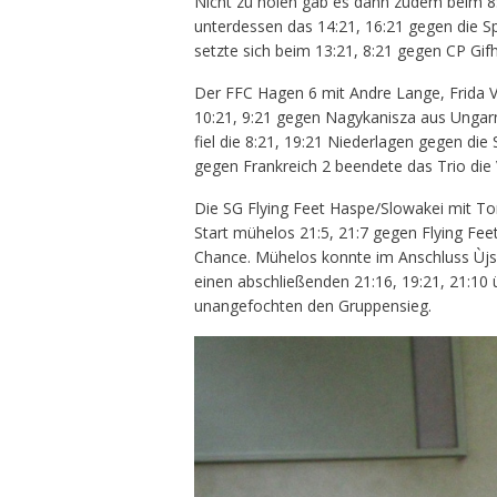
Nicht zu holen gab es dann zudem beim 8:
unterdessen das 14:21, 16:21 gegen die S
setzte sich beim 13:21, 8:21 gegen CP Gif
Der FFC Hagen 6 mit Andre Lange, Frida V
10:21, 9:21 gegen Nagykanisza aus Ungar
fiel die 8:21, 19:21 Niederlagen gegen di
gegen Frankreich 2 beendete das Trio die
Die SG Flying Feet Haspe/Slowakei mit To
Start mühelos 21:5, 21:7 gegen Flying Fee
Chance. Mühelos konnte im Anschluss Ùjsz
einen abschließenden 21:16, 19:21, 21:10 
unangefochten den Gruppensieg.