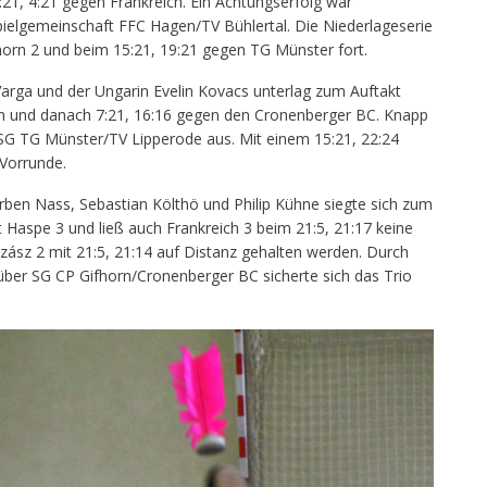
21, 4:21 gegen Frankreich. Ein Achtungserfolg war
pielgemeinschaft FFC Hagen/TV Bühlertal. Die Niederlageserie
horn 2 und beim 15:21, 19:21 gegen TG Münster fort.
arga und der Ungarin Evelin Kovacs unterlag zum Auftakt
n und danach 7:21, 16:16 gegen den Cronenberger BC. Knapp
e SG TG Münster/TV Lipperode aus. Mit einem 15:21, 22:24
 Vorrunde.
rben Nass, Sebastian Költhö und Philip Kühne siegte sich zum
t Haspe 3 und ließ auch Frankreich 3 beim 21:5, 21:17 keine
ász 2 mit 21:5, 21:14 auf Distanz gehalten werden. Durch
über SG CP Gifhorn/Cronenberger BC sicherte sich das Trio