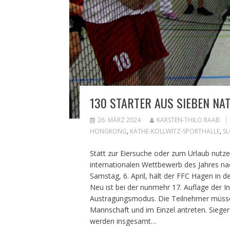
130 STARTER AUS SIEBEN NAT
26. MÄRZ 2024
KARSTEN-THILO RAAB
HONGKONG
,
KÄTHE-KOLLWITZ-SPORTHALLE
,
SL
Statt zur Eiersuche oder zum Urlaub nutze
internationalen Wettbewerb des Jahres nach
Samstag, 6. April, hält der FFC Hagen in 
Neu ist bei der nunmehr 17. Auflage der I
Austragungsmodus. Die Teilnehmer müssen
Mannschaft und im Einzel antreten. Sieger 
werden insgesamt…