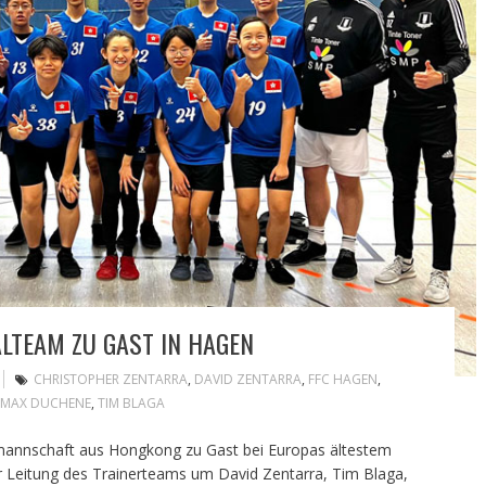
LTEAM ZU GAST IN HAGEN
CHRISTOPHER ZENTARRA
,
DAVID ZENTARRA
,
FFC HAGEN
,
MAX DUCHENE
,
TIM BLAGA
mannschaft aus Hongkong zu Gast bei Europas ältestem
 Leitung des Trainerteams um David Zentarra, Tim Blaga,