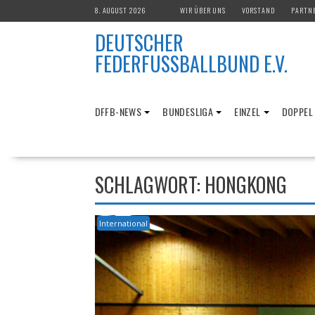
Skip
8. AUGUST 2026
WIR ÜBER UNS
VORSTAND
PARTN
to
DEUTSCHER
content
FEDERFUSSBALLBUND E.V.
DFFB-NEWS
BUNDESLIGA
EINZEL
DOPPEL
SCHLAGWORT:
HONGKONG
International