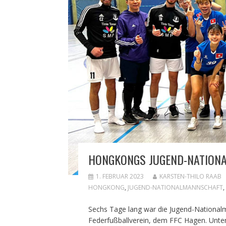
HONGKONGS JUGEND-NATIONA
1. FEBRUAR 2023
KARSTEN-THILO RAAB
HONGKONG
,
JUGEND-NATIONALMANNSCHAFT
,
Sechs Tage lang war die Jugend-National
Federfußballverein, dem FFC Hagen. Unter