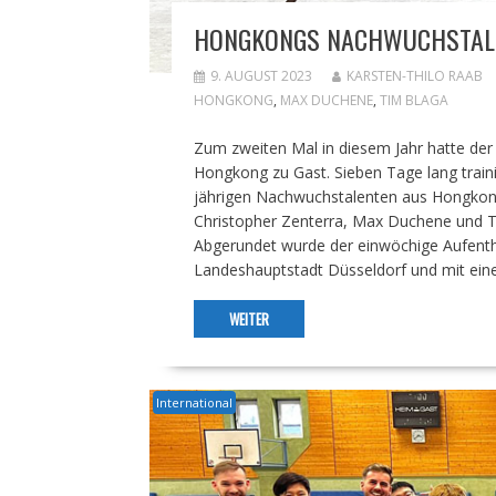
HONGKONGS NACHWUCHSTALEN
9. AUGUST 2023
KARSTEN-THILO RAAB
HONGKONG
,
MAX DUCHENE
,
TIM BLAGA
Zum zweiten Mal in diesem Jahr hatte de
Hongkong zu Gast. Sieben Tage lang traini
jährigen Nachwuchstalenten aus Hongkong
Christopher Zenterra, Max Duchene und Ti
Abgerundet wurde der einwöchige Aufentha
Landeshauptstadt Düsseldorf und mit einer
WEITER
International