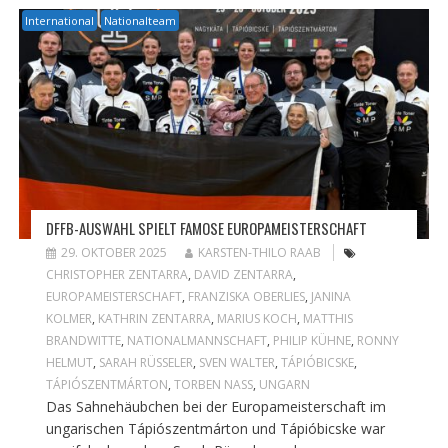
International
Nationalteam
DFFB-AUSWAHL SPIELT FAMOSE EUROPAMEISTERSCHAFT
29. OKTOBER 2025
KARSTEN-THILO RAAB
CHRISTOPHER ZENTARRA
,
DAVID ZENTARRA
,
EUROPAMEISTERSCHAFT
,
FRANZISKA OBERLIES
,
JANINA
KOLMER
,
KATHRIN ZENTARRA
,
MARIUS KOCH
,
MATTHIS
BRANDWITTE
,
NATIONALMANNSCHAFT
,
PHILIP KÜHNE
,
RONNY
HELMUT
,
SARAH RÜSSELER
,
SVEN WALTER
,
TÁPIÓBICSKE
,
TÁPIÓSZENTMÁRTON
,
TORBEN NASS
,
UNGARN
Das Sahnehäubchen bei der Europameisterschaft im
ungarischen Tápiószentmárton und Tápióbicske war