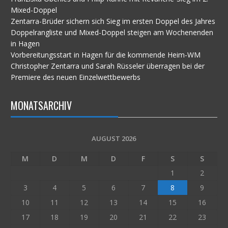
Mixed-Doppel
Zentarra-Brüder sichern sich Sieg im ersten Doppel des Jahres
Doppelrangliste und Mixed-Doppel steigen am Wochenenden
in Hagen
Vorbereitungsstart in Hagen für die kommende Heim-WM
Christopher Zentarra und Sarah Rüsseler überragen bei der
Premiere des neuen Einzelwettbewerbs
MONATSARCHIV
AUGUST 2026
M
D
M
D
F
S
S
1
2
3
4
5
6
7
8
9
10
11
12
13
14
15
16
17
18
19
20
21
22
23