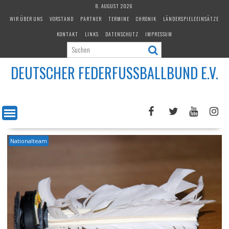
Skip
8. AUGUST 2026
to
WIR ÜBER UNS
VORSTAND
PARTNER
TERMINE
CHRONIK
LÄNDERSPIELEEINSÄTZE
content
KONTAKT
LINKS
DATENSCHUTZ
IMPRESSUM
DEUTSCHER FEDERFUSSBALLBUND E.V.
Nationalteam