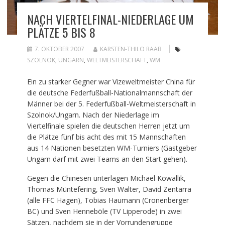
NACH VIERTELFINAL-NIEDERLAGE UM
PLÄTZE 5 BIS 8
7. OKTOBER 2007
KARSTEN-THILO RAAB
SZOLNOK
,
UNGARN
,
WELTMEISTERSCHAFT
,
WM
Ein zu starker Gegner war Vizeweltmeister China für
die deutsche Federfußball-Nationalmannschaft der
Männer bei der 5. Federfußball-Weltmeisterschaft in
Szolnok/Ungarn. Nach der Niederlage im
Viertelfinale spielen die deutschen Herren jetzt um
die Plätze fünf bis acht des mit 15 Mannschaften
aus 14 Nationen besetzten WM-Turniers (Gastgeber
Ungarn darf mit zwei Teams an den Start gehen).
Gegen die Chinesen unterlagen Michael Kowallik,
Thomas Müntefering, Sven Walter, David Zentarra
(alle FFC Hagen), Tobias Haumann (Cronenberger
BC) und Sven Henneböle (TV Lipperode) in zwei
Sätzen, nachdem sie in der Vorrundengruppe