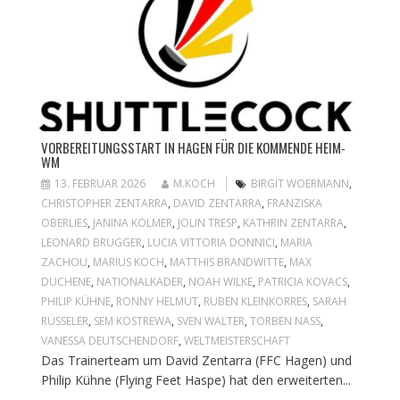
VORBEREITUNGSSTART IN HAGEN FÜR DIE KOMMENDE HEIM-
WM
13. FEBRUAR 2026
M.KOCH
BIRGIT WOERMANN
,
CHRISTOPHER ZENTARRA
,
DAVID ZENTARRA
,
FRANZISKA
OBERLIES
,
JANINA KOLMER
,
JOLIN TRESP
,
KATHRIN ZENTARRA
,
LEONARD BRUGGER
,
LUCIA VITTORIA DONNICI
,
MARIA
ZACHOU
,
MARIUS KOCH
,
MATTHIS BRANDWITTE
,
MAX
DUCHENE
,
NATIONALKADER
,
NOAH WILKE
,
PATRICIA KOVACS
,
PHILIP KÜHNE
,
RONNY HELMUT
,
RUBEN KLEINKORRES
,
SARAH
RÜSSELER
,
SEM KOSTREWA
,
SVEN WALTER
,
TORBEN NASS
,
VANESSA DEUTSCHENDORF
,
WELTMEISTERSCHAFT
Das Trainerteam um David Zentarra (FFC Hagen) und
Philip Kühne (Flying Feet Haspe) hat den erweiterten...