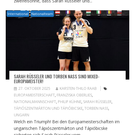
zweifelsohne, dass Sarah Rüsseler und...
International
Nationalteam
SARAH RÜSSELER UND TORBEN NASS SIND MIXED-
EUROPAMEISTER!
27. OKTOBER 2025
KARSTEN-THILO RAAB
EUROPAMEISTERSCHAFT
,
FRANZISKA OBERLIES
,
NATIONALMANNSCHAFT
,
PHILIP KÜHNE
,
SARAH RÜSSELER
,
TÁPIÓSZENTMÁRTON UND TÁPIÓBICSKE
,
TORBEN NASS
,
UNGARN
Welch ein Triumph! Bei den Europameisterschaften im
ungarischen Tápiószentmárton und Tápióbicske
sicherten sich Sarah Rüsseler vom...