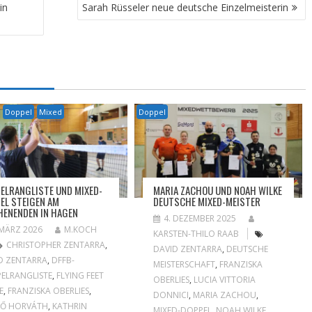
in
Sarah Rüsseler neue deutsche Einzelmeisterin
Doppel
Mixed
Doppel
ELRANGLISTE UND MIXED-
MARIA ZACHOU UND NOAH WILKE
EL STEIGEN AM
DEUTSCHE MIXED-MEISTER
ENENDEN IN HAGEN
4. DEZEMBER 2025
 MÄRZ 2026
M.KOCH
KARSTEN-THILO RAAB
CHRISTOPHER ZENTARRA
,
DAVID ZENTARRA
,
DEUTSCHE
D ZENTARRA
,
DFFB-
MEISTERSCHAFT
,
FRANZISKA
ELRANGLISTE
,
FLYING FEET
OBERLIES
,
LUCIA VITTORIA
E
,
FRANZISKA OBERLIES
,
DONNICI
,
MARIA ZACHOU
,
GŐ HORVÁTH
,
KATHRIN
MIXED-DOPPEL
,
NOAH WILKE
,