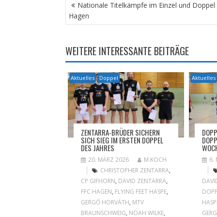
BEITRAGSNAVIGATION
Nationale Titelkämpfe im Einzel und Doppel 
Hagen
WEITERE INTERESSANTE BEITRÄGE
Aktuelles
Doppel
Aktuelles
ZENTARRA-BRÜDER SICHERN
DOPP
SICH SIEG IM ERSTEN DOPPEL
DOPP
DES JAHRES
WOCH
20. MÄRZ 2026
M.KOCH
6.
CHRISTOPHER ZENTARRA
,
CP GIFHORN
,
DAVID ZENTARRA
,
DAVI
FFC HAGEN
,
FLYING FEET HASPE
,
DOPP
GERGŐ HORVÁTH
,
MTV
HASP
BRAUNSCHWEIG
,
NOAH WILKE
,
GER