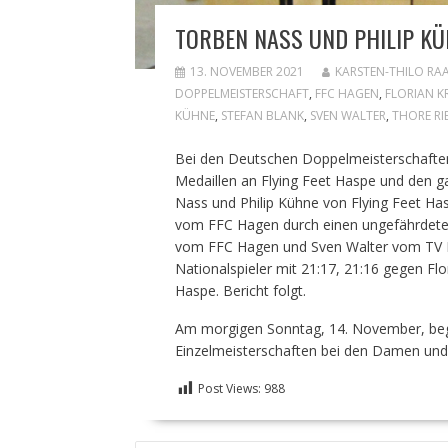
TORBEN NASS UND PHILIP K
13. NOVEMBER 2021
KARSTEN-THILO RA
DOPPELMEISTERSCHAFT
,
FFC HAGEN
,
FLORIAN K
KÜHNE
,
STEFAN BLANK
,
SVEN WALTER
,
THORE RI
Bei den Deutschen Doppelmeisterschaften 
Medaillen an Flying Feet Haspe und den 
Nass und Philip Kühne von Flying Feet Has
vom FFC Hagen durch einen ungefährdeten 
vom FFC Hagen und Sven Walter vom TV Li
Nationalspieler mit 21:17, 21:16 gegen Fl
Haspe. Bericht folgt.
Am morgigen Sonntag, 14. November, begi
Einzelmeisterschaften bei den Damen und 
Post Views:
988