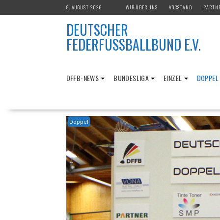
Skip
8. AUGUST 2026
WIR ÜBER UNS
VORSTAND
PARTN
to
DEUTSCHER
content
FEDERFUSSBALLBUND E.V.
DFFB-NEWS
BUNDESLIGA
EINZEL
DOPPEL
Doppel