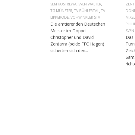
SEM KOSTREWA
,
SVEN WALTER
,
ZENT
TG MÜNSTER
,
TV BÜHLERTAL
,
TV
DONN
LIPPERODE
,
VOHWINKLER STV
MIXE
Die amtierenden Deutschen
PHIL
Meister im Doppel
SVEN
Christopher und David
Das
Zentarra (beide FFC Hagen)
Turn
sicherten sich den...
Zeic
Sams
richt