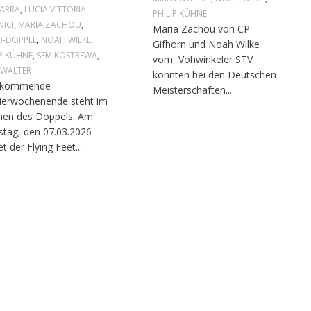
ARRA
,
LUCIA VITTORIA
PHILIP KÜHNE
ICI
,
MARIA ZACHOU
,
Maria Zachou von CP
D-DOPPEL
,
NOAH WILKE
,
Gifhorn und Noah Wilke
IP KÜHNE
,
SEM KOSTREWA
,
vom Vohwinkeler STV
 WALTER
konnten bei den Deutschen
 kommende
Meisterschaften...
ierwochenende steht im
hen des Doppels. Am
tag, den 07.03.2026
et der Flying Feet...