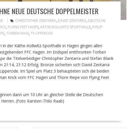
ÜHNE NEUE DEUTSCHE DOPPELMEISTER
AB
CHRISTOPHER ZENTARRA
,
DAVID ZENTARRA
,
DEUTSCHE
RICK
,
FLYING FEET HASPE
,
KÄTHE-KOLLWITZ-SPORTHALLE
,
PHILIP
EPE
,
TORBEN NASS
,
TV LIPPERODE
in der Käthe-Kollwitz-Sporthalle in Hagen gingen allen
gastgebenden FFC Hagen. Im Endspiel entthronten Torben
pe die Titelverteidiger Christopher Zentarra und Stefan Blank
21:14, 21:12 Erfolg. Bronze sicherten sich David Zentarra
pperode. Im Spiel um Platz 3 behaupteten sich die beiden
orian Krick vom FFC Hagen und Thore Riepe von Flying Feet
nnen dann um 10 Uhr an gleicher Stelle die Deutschen
Herren. (Foto Karsten-Thilo Raab)