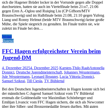
sich die Hagener Brüder locker in der Vorrunde gegen alle Doppel
durchsetzten, hatten sie auch im Viertelfinale beim 21:o7, 21:06
gegen Eren A.-Oglou und Ruiqing Liu (CP Gifhorn/MTV
Braunschweig) und im Halbfinale beim 21:08, 21:10 gegen Yufeng
Liang und Ronny Helmut (beide MTV Braunschweig) keine große
Mühe, die Spiele siegreich zu gestalten. Im Finale trafen sie, wie
zuletzt im Finale bei den…
Weiter
Jugend
FFC Hagen erfolgreichster Verein beim
Jugend-DM
4. Dezember 2025
4. Dezember 2025
Karsten-Thilo Raab
Antonella
Donnici
,
Deutsche Jugendmeisterschaft
,
Johannes Weustermann
,
Jule Weustermann
,
Leonard Brugger
,
Lucia Vittoria Donnici
,
Samuel Szikrai
,
Till Ciesla
,
TV Bühlertal
Bei den Deutschen Jugendmeisterschaften in Hagen konnte sich bei
der männlichen C-Jugend Samuel Szikrai vom TV Bühlertal
erstmals die Goldmedaille vor Maximilian Schönberger und
Emilijan Livancic vom FFC Hagen sichern, die sich als Newcomer
über ihre Silber- und Bronzemedaillie freuen durften. Mit guten