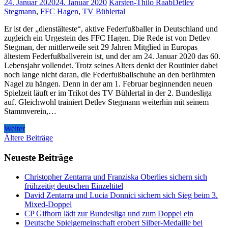
24. Januar 2020
24. Januar 2020
Karsten-Thilo Raab
Detlev
Stegmann
,
FFC Hagen
,
TV Bühlertal
Er ist der „dienstälteste“, aktive Federfußballer in Deutschland und
zugleich ein Urgestein des FFC Hagen. Die Rede ist von Detlev
Stegman, der mittlerweile seit 29 Jahren Mitglied in Europas
ältestem Federfußballverein ist, und der am 24. Januar 2020 das 60.
Lebensjahr vollendet. Trotz seines Alters denkt der Routinier dabei
noch lange nicht daran, die Federfußballschuhe an den berühmten
Nagel zu hängen. Denn in der am 1. Februar beginnenden neuen
Spielzeit läuft er im Trikot des TV Bühlertal in der 2. Bundesliga
auf. Gleichwohl trainiert Detlev Stegmann weiterhin mit seinem
Stammverein,…
Weiter
Beitragsnavigation
Ältere Beiträge
Neueste Beiträge
Christopher Zentarra und Franziska Oberlies sichern sich
frühzeitig deutschen Einzeltitel
David Zentarra und Lucia Donnici sichern sich Sieg beim 3.
Mixed-Doppel
CP Gifhorn lädt zur Bundesliga und zum Doppel ein
Deutsche Spielgemeinschaft erobert Silber-Medaille bei