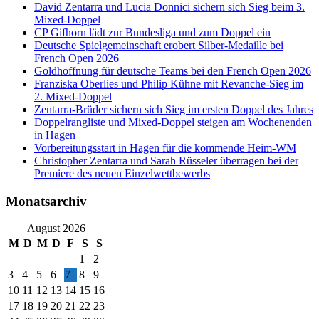
David Zentarra und Lucia Donnici sichern sich Sieg beim 3.
Mixed-Doppel
CP Gifhorn lädt zur Bundesliga und zum Doppel ein
Deutsche Spielgemeinschaft erobert Silber-Medaille bei
French Open 2026
Goldhoffnung für deutsche Teams bei den French Open 2026
Franziska Oberlies und Philip Kühne mit Revanche-Sieg im
2. Mixed-Doppel
Zentarra-Brüder sichern sich Sieg im ersten Doppel des Jahres
Doppelrangliste und Mixed-Doppel steigen am Wochenenden
in Hagen
Vorbereitungsstart in Hagen für die kommende Heim-WM
Christopher Zentarra und Sarah Rüsseler überragen bei der
Premiere des neuen Einzelwettbewerbs
Monatsarchiv
August 2026
M
D
M
D
F
S
S
1
2
3
4
5
6
7
8
9
10
11
12
13
14
15
16
17
18
19
20
21
22
23