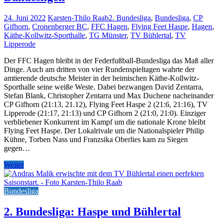
24. Juni 2022
Karsten-Thilo Raab
2. Bundesliga
,
Bundesliga
,
CP
Gifhorn
,
Cronenberger BC
,
FFC Hagen
,
Flying Feet Haspe
,
Hagen
,
Käthe-Kollwitz-Sporthalle
,
TG Münster
,
TV Bühlertal
,
TV
Lipperode
Der FFC Hagen bleibt in der Federfußball-Bundesliga das Maß aller
Dinge. Auch am dritten von vier Rundenspieltagen wahrte der
amtierende deutsche Meister in der heimischen Käthe-Kollwitz-
Sporthalle seine weiße Weste. Dabei bezwangen David Zentarra,
Stefan Blank, Christopher Zentarra und Max Duchene nacheinander
CP Gifhorn (21:13, 21.12), Flying Feet Haspe 2 (21:6, 21:16), TV
Lipperode (21:17, 21:13) und CP Gifhorn 2 (21:0, 21:0). Einziger
verbliebener Konkurrent im Kampf um die nationale Krone bleibt
Flying Feet Haspe. Der Lokalrivale um die Nationalspieler Philip
Kühne, Torben Nass und Franzsika Oberlies kam zu Siegen
gegen…
Weiter
Bundesliga
2. Bundesliga: Haspe und Bühlertal