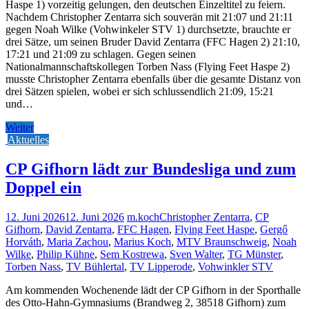
Haspe 1) vorzeitig gelungen, den deutschen Einzeltitel zu feiern.
Nachdem Christopher Zentarra sich souverän mit 21:07 und 21:11
gegen Noah Wilke (Vohwinkeler STV 1) durchsetzte, brauchte er
drei Sätze, um seinen Bruder David Zentarra (FFC Hagen 2) 21:10,
17:21 und 21:09 zu schlagen. Gegen seinen
Nationalmannschaftskollegen Torben Nass (Flying Feet Haspe 2)
musste Christopher Zentarra ebenfalls über die gesamte Distanz von
drei Sätzen spielen, wobei er sich schlussendlich 21:09, 15:21
und…
Weiter
Aktuelles
CP Gifhorn lädt zur Bundesliga und zum
Doppel ein
12. Juni 2026
12. Juni 2026
m.koch
Christopher Zentarra
,
CP
Gifhorn
,
David Zentarra
,
FFC Hagen
,
Flying Feet Haspe
,
Gergő
Horváth
,
Maria Zachou
,
Marius Koch
,
MTV Braunschweig
,
Noah
Wilke
,
Philip Kühne
,
Sem Kostrewa
,
Sven Walter
,
TG Münster
,
Torben Nass
,
TV Bühlertal
,
TV Lipperode
,
Vohwinkler STV
Am kommenden Wochenende lädt der CP Gifhorn in der Sporthalle
des Otto-Hahn-Gymnasiums (Brandweg 2, 38518 Gifhorn) zum