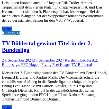
Leistungen konnten auch die Hagener Erik Tröder, der das
Treppchen mit dem vierten Platz nur knapp verpasst hat, und Lias
Herrmann, der sich den 5. Platz erspielt hat, überzeugen. Bei der
männlichen B-Jugend hat der Wuppertaler Johannes Weustermann,
der ab der nächsten Saison für den VSTV Wuppertal…
Weiter
Bundesliga
TV Bühlertal gewinnt Titel in der 2.
Bundesliga
24. September 2024
24. September 2024
Karsten-Thilo Raab
2.
Bundesliga
,
FFC Hagen
,
Flying Feet Haspe
,
TV Bühlertal
Meister der 2. Bundesliga wurde der TV Bühlertal mit Peter Händel,
Leonard Brugger und András Malik. Die Vizemeisterschaft, die
ebenfalls zum Aufstieg in die Bundesliga berechtigt, erkämpfte
Flying Feet Haspe IV mit Patricia Kovács, Jolin Tresp und
Christoph Dieterich. Rang 3 in der zweithöchsten deutschen
Spielklasse ging an den FFC Hagen III mit Kathrin Zentarra,
Thomas Lam und Domenico Donnici.
Weiter