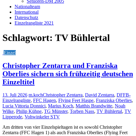
Senioren-DM 2005
Nationalteam
International
Datenschutz
Einzelrangliste 2021
Schlagwort:
TV Bühlertal
Einzel
Christopher Zentarra und Franziska
Oberlies sichern sich frühzeitig deutschen
Einzeltitel
13. Juli 2026
m.koch
Christopher Zentarra
,
David Zentarra
,
DFFB-
Einzelrangliste
,
FFC Hagen
,
Flying Feet Haspe
,
Franziska Oberlies
,
Lucia Vittoria Donnici
,
Marius Koch
,
Matthis Brandwitte
,
Noah
Wilke
,
Philip Kühne
,
TG Münster
,
Torben Nass
,
TV Bühlertal
,
TV
Lipperode
,
Vohwinkeler STV
Am dritten von vier Einzelspieltagen ist es sowohl Christopher
Zentarra (FFC Hagen 1) als auch Franziska Oberlies (Flying Feet