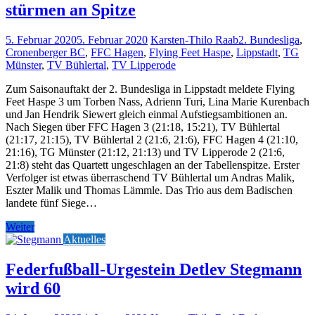
stürmen an Spitze
5. Februar 2020
5. Februar 2020
Karsten-Thilo Raab
2. Bundesliga
,
Cronenberger BC
,
FFC Hagen
,
Flying Feet Haspe
,
Lippstadt
,
TG
Münster
,
TV Bühlertal
,
TV Lipperode
Zum Saisonauftakt der 2. Bundesliga in Lippstadt meldete Flying
Feet Haspe 3 um Torben Nass, Adrienn Turi, Lina Marie Kurenbach
und Jan Hendrik Siewert gleich einmal Aufstiegsambitionen an.
Nach Siegen über FFC Hagen 3 (21:18, 15:21), TV Bühlertal
(21:17, 21:15), TV Bühlertal 2 (21:6, 21:6), FFC Hagen 4 (21:10,
21:16), TG Münster (21:12, 21:13) und TV Lipperode 2 (21:6,
21:8) steht das Quartett ungeschlagen an der Tabellenspitze. Erster
Verfolger ist etwas überraschend TV Bühlertal um Andras Malik,
Eszter Malik und Thomas Lämmle. Das Trio aus dem Badischen
landete fünf Siege…
Weiter
Aktuelles
Federfußball-Urgestein Detlev Stegmann
wird 60