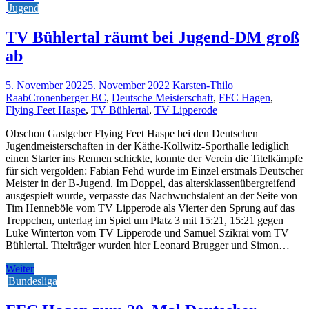
Jugend
TV Bühlertal räumt bei Jugend-DM groß
ab
5. November 2022
5. November 2022
Karsten-Thilo
Raab
Cronenberger BC
,
Deutsche Meisterschaft
,
FFC Hagen
,
Flying Feet Haspe
,
TV Bühlertal
,
TV Lipperode
Obschon Gastgeber Flying Feet Haspe bei den Deutschen
Jugendmeisterschaften in der Käthe-Kollwitz-Sporthalle lediglich
einen Starter ins Rennen schickte, konnte der Verein die Titelkämpfe
für sich vergolden: Fabian Fehd wurde im Einzel erstmals Deutscher
Meister in der B-Jugend. Im Doppel, das altersklassenübergreifend
ausgespielt wurde, verpasste das Nachwuchstalent an der Seite von
Tim Henneböle vom TV Lipperode als Vierter den Sprung auf das
Treppchen, unterlag im Spiel um Platz 3 mit 15:21, 15:21 gegen
Luke Winterton vom TV Lipperode und Samuel Szikrai vom TV
Bühlertal. Titelträger wurden hier Leonard Brugger und Simon…
Weiter
Bundesliga