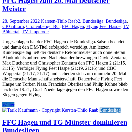
FFC Hagen zum 20. Mal Deutscher
Meister
28. September 2022
Karsten-Thilo Raab
2. Bundesliga
,
Bundesliga
,
CP Gifhorn
,
Cronenberger BC
,
FFC Hagen
,
Flying Feet Haspe
,
TV
Bühlertal
,
TV Lipperode
Ungeschlagen hat der FFC Hagen die Bundesliga-Saison beendet
und damit den DM-Titel erfolgreich verteidigt. Am letzten
Rundenspieltag ließ der deutsche Rekordmeister auch ohne Stefan
Blank nichts anbrennen. Nacheinander bezwangen David Zentarra,
Max Duchene und Christopher Zentarra den FFC Hagen 2 (21:15,
21:15), Verfolger Flying Feet Haspe (21:19, 21:16) und CBC
Wuppertal (21:17, 21:17) und sicherten sich zum nunmehr 20. Mal
die Deutsche Mannschaftsmeisterschaft. Dauerrivale Flying Feet
Haspe um Torben Nass, Franziska Oberlies und Philip Kühne blieb
nach der 19:21, 16:21 Niederlage gegen den FFC Hagen sowie den
Siegen gegen Flying…
Weiter
Bundesliga
FFC Hagen und TG Münster dominieren
Bundesligen