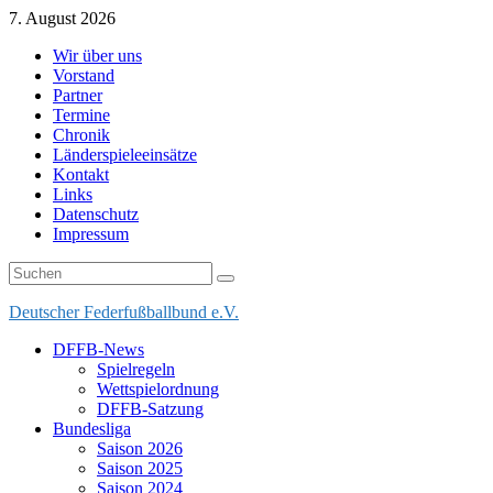
Skip
7. August 2026
to
Wir über uns
content
Vorstand
Partner
Termine
Chronik
Länderspieleeinsätze
Kontakt
Links
Datenschutz
Impressum
Deutscher Federfußballbund e.V.
DFFB-News
Spielregeln
Wettspielordnung
DFFB-Satzung
Bundesliga
Saison 2026
Saison 2025
Saison 2024