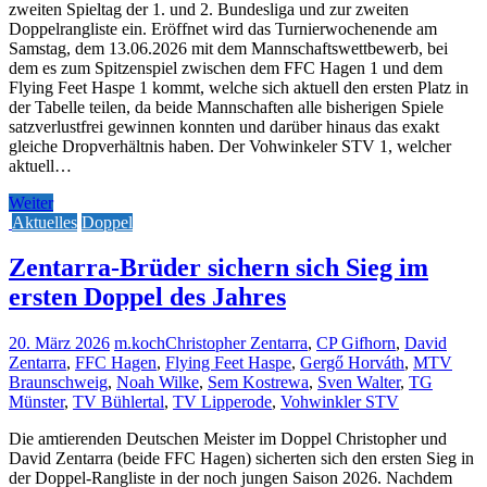
zweiten Spieltag der 1. und 2. Bundesliga und zur zweiten
Doppelrangliste ein. Eröffnet wird das Turnierwochenende am
Samstag, dem 13.06.2026 mit dem Mannschaftswettbewerb, bei
dem es zum Spitzenspiel zwischen dem FFC Hagen 1 und dem
Flying Feet Haspe 1 kommt, welche sich aktuell den ersten Platz in
der Tabelle teilen, da beide Mannschaften alle bisherigen Spiele
satzverlustfrei gewinnen konnten und darüber hinaus das exakt
gleiche Dropverhältnis haben. Der Vohwinkeler STV 1, welcher
aktuell…
Weiter
Aktuelles
Doppel
Zentarra-Brüder sichern sich Sieg im
ersten Doppel des Jahres
20. März 2026
m.koch
Christopher Zentarra
,
CP Gifhorn
,
David
Zentarra
,
FFC Hagen
,
Flying Feet Haspe
,
Gergő Horváth
,
MTV
Braunschweig
,
Noah Wilke
,
Sem Kostrewa
,
Sven Walter
,
TG
Münster
,
TV Bühlertal
,
TV Lipperode
,
Vohwinkler STV
Die amtierenden Deutschen Meister im Doppel Christopher und
David Zentarra (beide FFC Hagen) sicherten sich den ersten Sieg in
der Doppel-Rangliste in der noch jungen Saison 2026. Nachdem