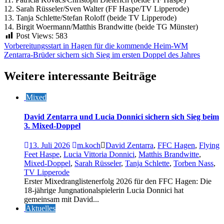
12. Sarah Rüsseler/Sven Walter (FF Haspe/TV Lipperode)
13. Tanja Schlette/Stefan Roloff (beide TV Lipperode)
14. Birgit Woermann/Matthis Brandwitte (beide TG Münster)
Post Views:
583
Beitragsnavigation
Vorbereitungsstart in Hagen für die kommende Heim-WM
Zentarra-Brüder sichern sich Sieg im ersten Doppel des Jahres
Weitere interessante Beiträge
Mixed
David Zentarra und Lucia Donnici sichern sich Sieg beim
3. Mixed-Doppel
13. Juli 2026
m.koch
David Zentarra
,
FFC Hagen
,
Flying
Feet Haspe
,
Lucia Vittoria Donnici
,
Matthis Brandwitte
,
Mixed-Doppel
,
Sarah Rüsseler
,
Tanja Schlette
,
Torben Nass
,
TV Lipperode
Erster Mixedranglistenerfolg 2026 für den FFC Hagen: Die
18-jährige Jungnationalspielerin Lucia Donnici hat
gemeinsam mit David...
Aktuelles