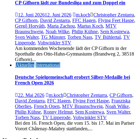
CP Gifhorn lädt zur Bundesliga und zum Doppel ein
12. Juni 2026
12. Juni 2026
m.koch
Christopher Zentarra
,
CP Gifhorn
,
David Zentarra
,
FFC Hagen
,
Flying Feet Haspe
,
Gergő Horváth
,
Maria Zachou
,
Marius Koch
,
MTV
Braunschweig
,
Noah Wilke
,
Philip Kühne
,
Sem Kostrewa
,
Sven Walter
,
TG Münster
,
Torben Nass
,
TV Bühlertal
,
TV
Lipperode
,
Vohwinkler STV
Am kommenden Wochenende lädt der CP Gifhorn in der
Sporthalle des Otto-Hahn-Gymnasiums (Brandweg 2, 38518
Gifhorn)...
Aktuelles
International
Deutsche Spielgemeinschaft erobert Silber-Medaille bei
French Open 2026
22. Mai 2026
m.koch
Christopher Zentarra
,
CP Gifhorn
,
David Zentarra
,
FFC Hagen
,
Flying Feet Haspe
,
Franziska
Oberlies
,
French Open
,
MTV Braunschweig
,
Noah Wilke
,
Philip Kühne
,
Ronny Helmut
,
Sem Kostrewa
,
Sven Walter
,
Torben Nass
,
TV Lipperode
,
Vohwinkler STV
Bei den 16. French Open, die vom 15. bis 17. Mai im Pariser
Vorort Châtenay-Malabry stattfanden,...