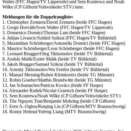
Walter (FFC Hagen/TV Lipperode) und Sem Kostrewa und Noah
Wilke (CP Gifhorn/Vohwinkeler STV) inne.
Meldungen für die Doppelrangliste:
1. Christopher Zentarra/David Zentarra (beide FFC Hagen)
2. Gergö Horváth/Sven Walter (FFC Hagen/TV Lipperode)
3. Domenico Donnici/Thomas Lam (beide FFC Hagen)
4. Julijan Livancic/Szilárd Szikrai (FFC Hagen/TV Bühlertal)
5. Maximilian Schönberger/Antonella Donnici (beide FFC Hagen)
6. Maurice Schönberger/Leon Schönberger (beide FFC Hagen)
7. Leonard Brugger/Oleg Tikhomolov (beide TV Bühlertal)
8. András Malik/Eszter Malik (beide TV Bühlertal)
9. Jakob Brugger/Samuel Szikrai (beide TV Bühlertal)
10. Arsenty Tikhomolov/Wu Fenfen (beide TV Bühlertal)
11. Manuel Messing/Ruben Kleinkorres (beide TG Münster)
12. Robin Graeber/Matthis Brandwitte (beide TG Münster)
13. Jan Schumacher/Patricia Kovács (beide FF Haspe)
14. Alexander Rudek/Nicolai Graetsch (beide FF Haspe)
15. Sem Kostrewa/Noah Wilke (CP Gifhorn/Vohwinkeler STV)
16. The Nguyen Tran/Benjamin Mohring (beide CP Gifhorn)
17. Eren A.-Oglou/Ruiqing Liu (CP Gifhorn/MTV Braunschweig)
18. Ronny Helmut/Yufeng Liang (MTV Braunschweig)