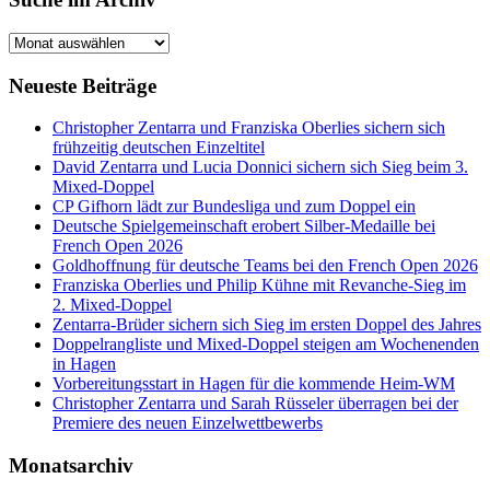
Suche
im
Archiv
Neueste Beiträge
Christopher Zentarra und Franziska Oberlies sichern sich
frühzeitig deutschen Einzeltitel
David Zentarra und Lucia Donnici sichern sich Sieg beim 3.
Mixed-Doppel
CP Gifhorn lädt zur Bundesliga und zum Doppel ein
Deutsche Spielgemeinschaft erobert Silber-Medaille bei
French Open 2026
Goldhoffnung für deutsche Teams bei den French Open 2026
Franziska Oberlies und Philip Kühne mit Revanche-Sieg im
2. Mixed-Doppel
Zentarra-Brüder sichern sich Sieg im ersten Doppel des Jahres
Doppelrangliste und Mixed-Doppel steigen am Wochenenden
in Hagen
Vorbereitungsstart in Hagen für die kommende Heim-WM
Christopher Zentarra und Sarah Rüsseler überragen bei der
Premiere des neuen Einzelwettbewerbs
Monatsarchiv