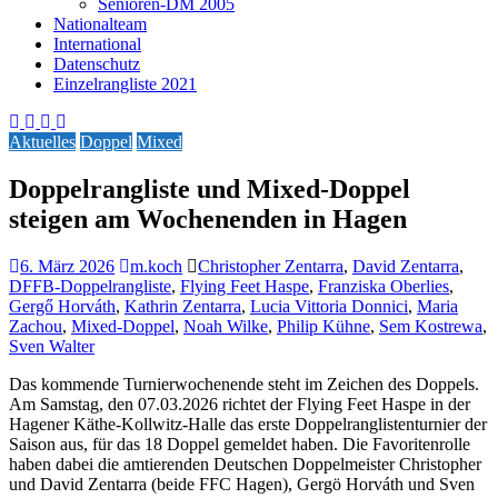
Senioren-DM 2005
Nationalteam
International
Datenschutz
Einzelrangliste 2021
Aktuelles
Doppel
Mixed
Doppelrangliste und Mixed-Doppel
steigen am Wochenenden in Hagen
6. März 2026
m.koch
Christopher Zentarra
,
David Zentarra
,
DFFB-Doppelrangliste
,
Flying Feet Haspe
,
Franziska Oberlies
,
Gergő Horváth
,
Kathrin Zentarra
,
Lucia Vittoria Donnici
,
Maria
Zachou
,
Mixed-Doppel
,
Noah Wilke
,
Philip Kühne
,
Sem Kostrewa
,
Sven Walter
Das kommende Turnierwochenende steht im Zeichen des Doppels.
Am Samstag, den 07.03.2026 richtet der Flying Feet Haspe in der
Hagener Käthe-Kollwitz-Halle das erste Doppelranglistenturnier der
Saison aus, für das 18 Doppel gemeldet haben. Die Favoritenrolle
haben dabei die amtierenden Deutschen Doppelmeister Christopher
und David Zentarra (beide FFC Hagen), Gergö Horváth und Sven