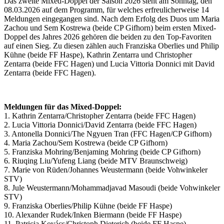
Das zweite Mixed-Doppel der Saison 2026 steht am Sonntag, den
08.03.2026 auf dem Programm, für welches erfreulicherweise 14
Meldungen eingegangen sind. Nach dem Erfolg des Duos um Maria
Zachou und Sem Kostrewa (beide CP Gifhorn) beim ersten Mixed-
Doppel des Jahres 2026 gehören die beiden zu den Top-Favoriten
auf einen Sieg. Zu diesen zählen auch Franziska Oberlies und Philip
Kühne (beide FF Haspe), Kathrin Zentarra und Christopher
Zentarra (beide FFC Hagen) und Lucia Vittoria Donnici mit David
Zentarra (beide FFC Hagen).
Meldungen für das Mixed-Doppel:
1. Kathrin Zentarra/Christopher Zentarra (beide FFC Hagen)
2. Lucia Vittoria Donnici/David Zentarra (beide FFC Hagen)
3. Antonella Donnici/The Ngyuen Tran (FFC Hagen/CP Gifhorn)
4. Maria Zachou/Sem Kostrewa (beide CP Gifhorn)
5. Franziska Mohring/Benjaming Mohring (beide CP Gifhorn)
6. Riuqing Liu/Yufeng Liang (beide MTV Braunschweig)
7. Marie von Rüden/Johannes Weustermann (beide Vohwinkeler
STV)
8. Jule Weustermann/Mohammadjavad Masoudi (beide Vohwinkeler
STV)
9. Franziska Oberlies/Philip Kühne (beide FF Haspe)
10. Alexander Rudek/Inken Biermann (beide FF Haspe)
11. Patricia Kovács/Christoph Dieterich (beide FF Haspe)