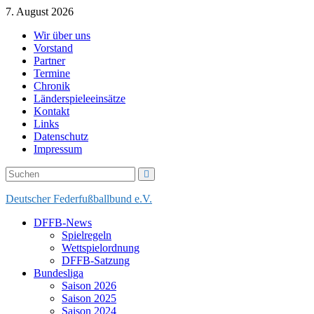
Skip
7. August 2026
to
Wir über uns
content
Vorstand
Partner
Termine
Chronik
Länderspieleeinsätze
Kontakt
Links
Datenschutz
Impressum
Deutscher Federfußballbund e.V.
DFFB-News
Spielregeln
Wettspielordnung
DFFB-Satzung
Bundesliga
Saison 2026
Saison 2025
Saison 2024