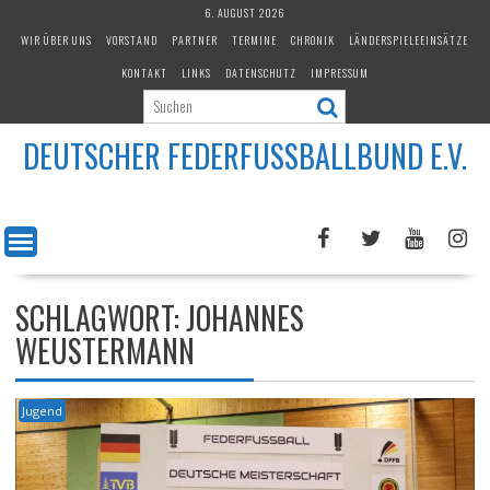
Skip
6. AUGUST 2026
to
WIR ÜBER UNS
VORSTAND
PARTNER
TERMINE
CHRONIK
LÄNDERSPIELEEINSÄTZE
content
KONTAKT
LINKS
DATENSCHUTZ
IMPRESSUM
DEUTSCHER FEDERFUSSBALLBUND E.V.
SCHLAGWORT:
JOHANNES
WEUSTERMANN
Jugend