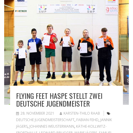
FLYING FEET HASPE STELLT ZWEI
DEUTSCHE JUGENDMEISTER
28. NOVEMBER 2021
KARSTEN-THILO RAAB
DEUTSCHE JUGENDMEISTERSCHAFT
,
FABIAN FEHD
,
JANNIK
JÄGERS
,
JOHANNES WEUSTERMANN
,
KÄTHE-KOLLWITZ-
SPORTHALLE
,
LEONARD BRUGGER
,
MARIE JÄGERS
,
SAMUEL