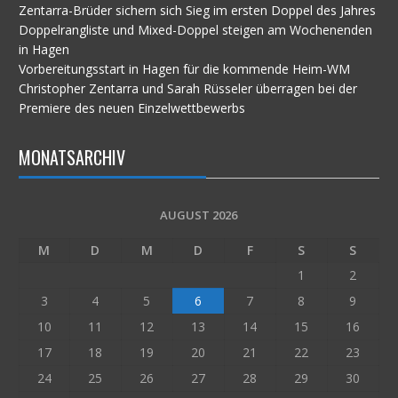
Zentarra-Brüder sichern sich Sieg im ersten Doppel des Jahres
Doppelrangliste und Mixed-Doppel steigen am Wochenenden
in Hagen
Vorbereitungsstart in Hagen für die kommende Heim-WM
Christopher Zentarra und Sarah Rüsseler überragen bei der
Premiere des neuen Einzelwettbewerbs
MONATSARCHIV
AUGUST 2026
M
D
M
D
F
S
S
1
2
3
4
5
6
7
8
9
10
11
12
13
14
15
16
17
18
19
20
21
22
23
24
25
26
27
28
29
30