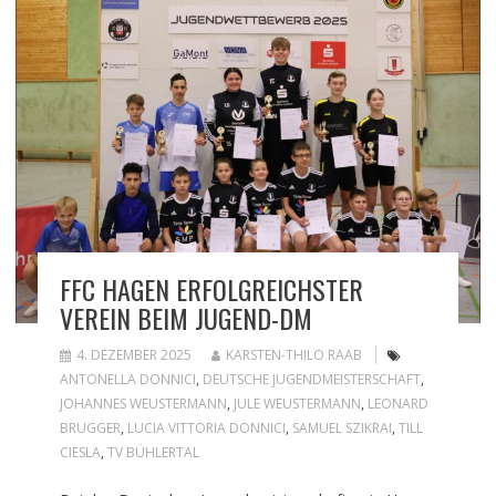
FFC HAGEN ERFOLGREICHSTER
VEREIN BEIM JUGEND-DM
4. DEZEMBER 2025
KARSTEN-THILO RAAB
ANTONELLA DONNICI
,
DEUTSCHE JUGENDMEISTERSCHAFT
,
JOHANNES WEUSTERMANN
,
JULE WEUSTERMANN
,
LEONARD
BRUGGER
,
LUCIA VITTORIA DONNICI
,
SAMUEL SZIKRAI
,
TILL
CIESLA
,
TV BÜHLERTAL