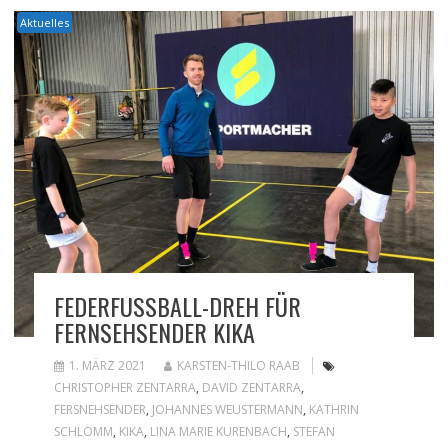
Aktuelles
FEDERFUSSBALL-DREH FÜR F
ERNSEHSENDER KIKA
1. MÄRZ 2021
KARSTEN-THILO RAAB
CHRISTOPHER ZENTARRA
,
DAVID ZENTARRA
,
FERSNEHSENDER
,
JOHANNES WEUSTERMANN
,
KATHRIN
SCHLOMM
,
KIKA
,
LINA MARIE KURENBACH
,
STEFAN