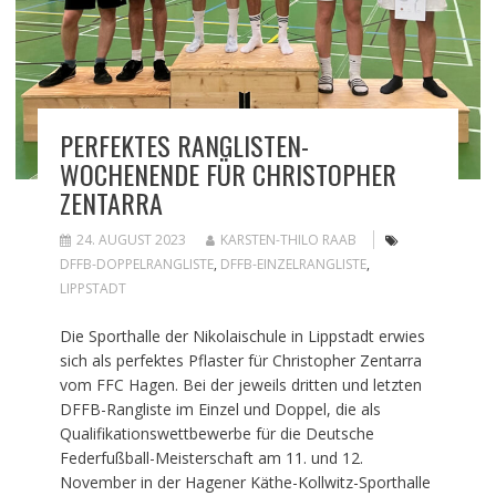
PERFEKTES RANGLISTEN-
WOCHENENDE FÜR CHRISTOPHER
ZENTARRA
24. AUGUST 2023
KARSTEN-THILO RAAB
DFFB-DOPPELRANGLISTE
,
DFFB-EINZELRANGLISTE
,
LIPPSTADT
Die Sporthalle der Nikolaischule in Lippstadt erwies
sich als perfektes Pflaster für Christopher Zentarra
vom FFC Hagen. Bei der jeweils dritten und letzten
DFFB-Rangliste im Einzel und Doppel, die als
Qualifikationswettbewerbe für die Deutsche
Federfußball-Meisterschaft am 11. und 12.
November in der Hagener Käthe-Kollwitz-Sporthalle