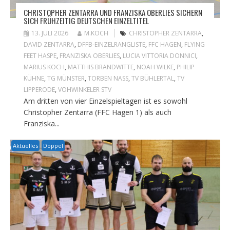
CHRISTOPHER ZENTARRA UND FRANZISKA OBERLIES SICHERN
SICH FRÜHZEITIG DEUTSCHEN EINZELTITEL
13. JULI 2026
M.KOCH
CHRISTOPHER ZENTARRA
,
DAVID ZENTARRA
,
DFFB-EINZELRANGLISTE
,
FFC HAGEN
,
FLYING
FEET HASPE
,
FRANZISKA OBERLIES
,
LUCIA VITTORIA DONNICI
,
MARIUS KOCH
,
MATTHIS BRANDWITTE
,
NOAH WILKE
,
PHILIP
KÜHNE
,
TG MÜNSTER
,
TORBEN NASS
,
TV BÜHLERTAL
,
TV
LIPPERODE
,
VOHWINKELER STV
Am dritten von vier Einzelspieltagen ist es sowohl
Christopher Zentarra (FFC Hagen 1) als auch
Franziska...
Aktuelles
Doppel