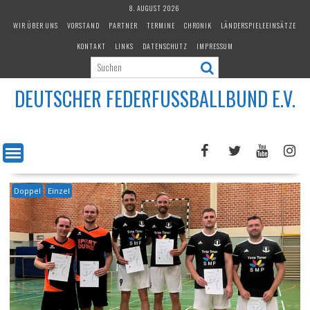
Skip
8. AUGUST 2026
to
WIR ÜBER UNS
VORSTAND
PARTNER
TERMINE
CHRONIK
LÄNDERSPIELEEINSÄTZE
content
KONTAKT
LINKS
DATENSCHUTZ
IMPRESSUM
DEUTSCHER FEDERFUSSBALLBUND E.V.
Doppel
Einzel