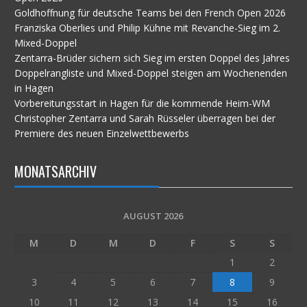
Goldhoffnung für deutsche Teams bei den French Open 2026
Franziska Oberlies und Philip Kühne mit Revanche-Sieg im 2.
Mixed-Doppel
Zentarra-Brüder sichern sich Sieg im ersten Doppel des Jahres
Doppelrangliste und Mixed-Doppel steigen am Wochenenden
in Hagen
Vorbereitungsstart in Hagen für die kommende Heim-WM
Christopher Zentarra und Sarah Rüsseler überragen bei der
Premiere des neuen Einzelwettbewerbs
MONATSARCHIV
AUGUST 2026
M
D
M
D
F
S
S
1
2
3
4
5
6
7
8
9
10
11
12
13
14
15
16