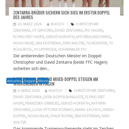
ZENTARRA-BRÜDER SICHERN SICH SIEG IM ERSTEN DOPPEL
DES JAHRES
20. MÄRZ 2026
M.KOCH
CHRISTOPHER
ZENTARRA
,
CP GIFHORN
,
DAVID ZENTARRA
,
FFC HAGEN
,
FLYING FEET HASPE
,
GERGŐ HORVÁTH
,
MTV BRAUNSCHWEIG
,
NOAH WILKE
,
SEM KOSTREWA
,
SVEN WALTER
,
TG MÜNSTER
,
TV
BÜHLERTAL
,
TV LIPPERODE
,
VOHWINKLER STV
Die amtierenden Deutschen Meister im Doppel
Christopher und David Zentarra (beide FFC Hagen)
sicherten sich den...
DOPPELRANGLISTE UND MIXED-DOPPEL STEIGEN AM
Aktuelles
Doppel
Mixed
WOCHENENDEN IN HAGEN
6. MÄRZ 2026
M.KOCH
CHRISTOPHER ZENTARRA
,
DAVID ZENTARRA
,
DFFB-DOPPELRANGLISTE
,
FLYING FEET
HASPE
,
FRANZISKA OBERLIES
,
GERGŐ HORVÁTH
,
KATHRIN
ZENTARRA
,
LUCIA VITTORIA DONNICI
,
MARIA ZACHOU
,
MIXED-
DOPPEL
,
NOAH WILKE
,
PHILIP KÜHNE
,
SEM KOSTREWA
,
SVEN
WALTER
Das kommende Turnierwochenende steht im Zeichen