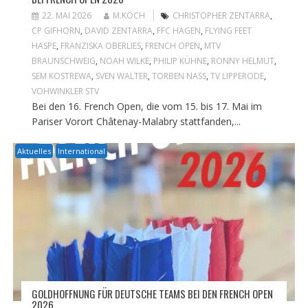
22. MAI 2026
M.KOCH
CHRISTOPHER ZENTARRA
,
CP GIFHORN
,
DAVID ZENTARRA
,
FFC HAGEN
,
FLYING FEET
HASPE
,
FRANZISKA OBERLIES
,
FRENCH OPEN
,
MTV
BRAUNSCHWEIG
,
NOAH WILKE
,
PHILIP KÜHNE
,
RONNY HELMUT
,
SEM KOSTREWA
,
SVEN WALTER
,
TORBEN NASS
,
TV LIPPERODE
,
VOHWINKLER STV
Bei den 16. French Open, die vom 15. bis 17. Mai im
Pariser Vorort Châtenay-Malabry stattfanden,...
Aktuelles
International
GOLDHOFFNUNG FÜR DEUTSCHE TEAMS BEI DEN FRENCH OPEN
2026