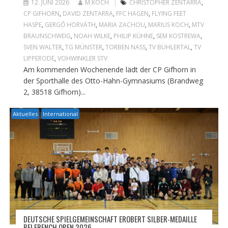
12. JUNI 2026
M.KOCH
CHRISTOPHER ZENTARRA
,
CP GIFHORN
,
DAVID ZENTARRA
,
FFC HAGEN
,
FLYING FEET
HASPE
,
GERGŐ HORVÁTH
,
MARIA ZACHOU
,
MARIUS KOCH
,
MTV
BRAUNSCHWEIG
,
NOAH WILKE
,
PHILIP KÜHNE
,
SEM KOSTREWA
,
SVEN WALTER
,
TG MÜNSTER
,
TORBEN NASS
,
TV BÜHLERTAL
,
TV
LIPPERODE
,
VOHWINKLER STV
Am kommenden Wochenende lädt der CP Gifhorn in
der Sporthalle des Otto-Hahn-Gymnasiums (Brandweg
2, 38518 Gifhorn)...
Aktuelles
International
DEUTSCHE SPIELGEMEINSCHAFT EROBERT SILBER-MEDAILLE
BEI FRENCH OPEN 2026