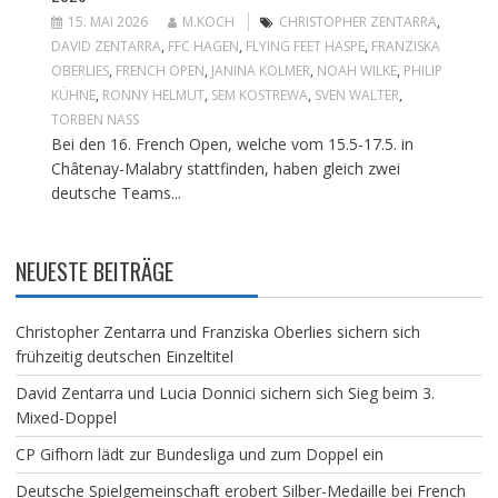
15. MAI 2026
M.KOCH
CHRISTOPHER ZENTARRA
,
DAVID ZENTARRA
,
FFC HAGEN
,
FLYING FEET HASPE
,
FRANZISKA
OBERLIES
,
FRENCH OPEN
,
JANINA KOLMER
,
NOAH WILKE
,
PHILIP
KÜHNE
,
RONNY HELMUT
,
SEM KOSTREWA
,
SVEN WALTER
,
TORBEN NASS
Bei den 16. French Open, welche vom 15.5-17.5. in
Châtenay-Malabry stattfinden, haben gleich zwei
deutsche Teams...
NEUESTE BEITRÄGE
Christopher Zentarra und Franziska Oberlies sichern sich
frühzeitig deutschen Einzeltitel
David Zentarra und Lucia Donnici sichern sich Sieg beim 3.
Mixed-Doppel
CP Gifhorn lädt zur Bundesliga und zum Doppel ein
Deutsche Spielgemeinschaft erobert Silber-Medaille bei French