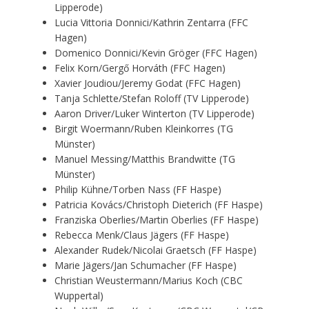
Lipperode)
Lucia Vittoria Donnici/Kathrin Zentarra (FFC
Hagen)
Domenico Donnici/Kevin Gröger (FFC Hagen)
Felix Korn/Gergő Horváth (FFC Hagen)
Xavier Joudiou/Jeremy Godat (FFC Hagen)
Tanja Schlette/Stefan Roloff (TV Lipperode)
Aaron Driver/Luker Winterton (TV Lipperode)
Birgit Woermann/Ruben Kleinkorres (TG
Münster)
Manuel Messing/Matthis Brandwitte (TG
Münster)
Philip Kühne/Torben Nass (FF Haspe)
Patricia Kovács/Christoph Dieterich (FF Haspe)
Franziska Oberlies/Martin Oberlies (FF Haspe)
Rebecca Menk/Claus Jägers (FF Haspe)
Alexander Rudek/Nicolai Graetsch (FF Haspe)
Marie Jägers/Jan Schumacher (FF Haspe)
Christian Weustermann/Marius Koch (CBC
Wuppertal)