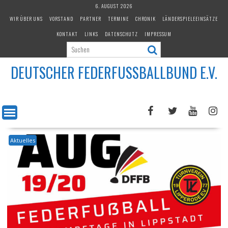
Skip
6. AUGUST 2026
to
WIR ÜBER UNS
VORSTAND
PARTNER
TERMINE
CHRONIK
LÄNDERSPIELEEINSÄTZE
content
KONTAKT
LINKS
DATENSCHUTZ
IMPRESSUM
DEUTSCHER FEDERFUSSBALLBUND E.V.
Aktuelles