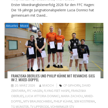
Erster Mixedranglistenerfolg 2026 für den FFC Hagen:
Die 18-jährige Jungnationalspielerin Lucia Donnici hat
gemeinsam mit David...
Aktuelles
Mixed
FRANZISKA OBERLIES UND PHILIP KÜHNE MIT REVANCHE-SIEG
IM 2. MIXED-DOPPEL
20. MÄRZ 2026
M.KOCH
CP GIFHORN
,
DAVID
ZENTARRA
,
FFC HAGEN
,
FLYING FEET HASPE
,
FRANZISKA
OBERLIES
,
LUCIA VITTORIA DONNICI
,
MARIA ZACHOU
,
MIXED-
DOPPEL
,
MTV BRAUNSCHWEIG
,
PHILIP KÜHNE
,
SEM KOSTREWA
,
TG MÜNSTER
,
TV LIPPERODE
,
VOHWINKLER STV