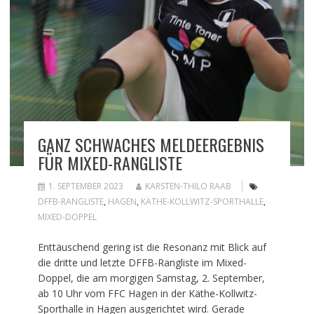
GANZ SCHWACHES MELDEERGEBNIS
FÜR MIXED-RANGLISTE
1. SEPTEMBER 2023
KARSTEN-THILO RAAB
DFFB-RANGLISTE
,
HAGEN
,
KÄTHE-KOLLWITZ-SPORTHALLE
,
MIXED-DOPPEL
Enttäuschend gering ist die Resonanz mit Blick auf
die dritte und letzte DFFB-Rangliste im Mixed-
Doppel, die am morgigen Samstag, 2. September,
ab 10 Uhr vom FFC Hagen in der Käthe-Kollwitz-
Sporthalle in Hagen ausgerichtet wird. Gerade