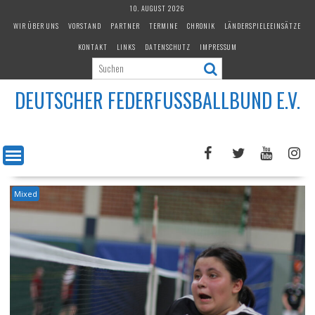
Skip
10. AUGUST 2026
to
WIR ÜBER UNS
VORSTAND
PARTNER
TERMINE
CHRONIK
LÄNDERSPIELEEINSÄTZE
content
KONTAKT
LINKS
DATENSCHUTZ
IMPRESSUM
DEUTSCHER FEDERFUSSBALLBUND E.V.
Mixed