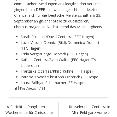
einmal sieben Meldungen aus lediglich drei Vereinen
gingen beim DFFB ein, was angesichts der letzten
Chance, sich für die Deutsche Meisterschaft am 23.
September an gleicher Stelle zu qualifizieren,
überaus mager ist. Nachstehend das Meldeergbenis:
Sarah Rüsseler/David Zentarra (FFC Hagen)
Lucia Vittoria Donnici (Bild)/Domenico Donnici
(FFC Hagen)
Frida Varga/Gergö Horváth (FFC Hagen)
Kathrin Zentarra/Sven Walter (FFC Hagen/TV
Lipperode)
Franziska Oberlies/Philip Kühne (FF Haspe)
Patricia Kovács/Christoph Dieterich (FF Haspe)
Laura Böll/Jan Schumacher (FF Haspe)
Post Views:
1.181
BEITRAGSNAVIGATION
Perfektes Ranglisten-
Rüsseler und Zentarra im
Wochenende für Christopher
Mini-Feld ganz vorne