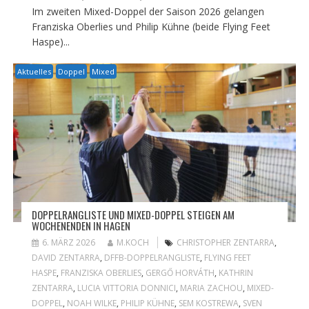
Im zweiten Mixed-Doppel der Saison 2026 gelangen
Franziska Oberlies und Philip Kühne (beide Flying Feet
Haspe)...
Aktuelles
Doppel
Mixed
DOPPELRANGLISTE UND MIXED-DOPPEL STEIGEN AM
WOCHENENDEN IN HAGEN
6. MÄRZ 2026
M.KOCH
CHRISTOPHER ZENTARRA
,
DAVID ZENTARRA
,
DFFB-DOPPELRANGLISTE
,
FLYING FEET
HASPE
,
FRANZISKA OBERLIES
,
GERGŐ HORVÁTH
,
KATHRIN
ZENTARRA
,
LUCIA VITTORIA DONNICI
,
MARIA ZACHOU
,
MIXED-
DOPPEL
,
NOAH WILKE
,
PHILIP KÜHNE
,
SEM KOSTREWA
,
SVEN