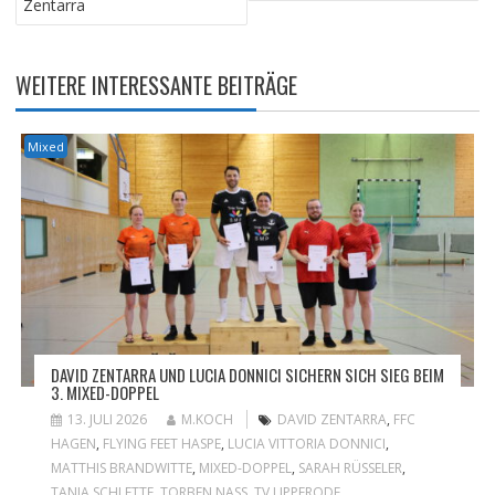
Zentarra
WEITERE INTERESSANTE BEITRÄGE
Mixed
DAVID ZENTARRA UND LUCIA DONNICI SICHERN SICH SIEG BEIM
3. MIXED-DOPPEL
13. JULI 2026
M.KOCH
DAVID ZENTARRA
,
FFC
HAGEN
,
FLYING FEET HASPE
,
LUCIA VITTORIA DONNICI
,
MATTHIS BRANDWITTE
,
MIXED-DOPPEL
,
SARAH RÜSSELER
,
TANJA SCHLETTE
,
TORBEN NASS
,
TV LIPPERODE