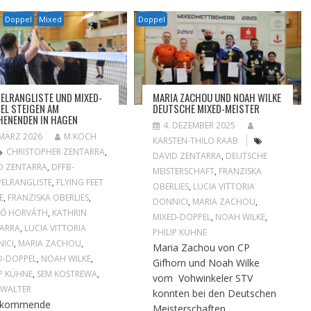
Doppel
Mixed
Doppel
ELRANGLISTE UND MIXED-
MARIA ZACHOU UND NOAH WILKE
EL STEIGEN AM
DEUTSCHE MIXED-MEISTER
ENENDEN IN HAGEN
4. DEZEMBER 2025
 MÄRZ 2026
M.KOCH
KARSTEN-THILO RAAB
CHRISTOPHER ZENTARRA
,
DAVID ZENTARRA
,
DEUTSCHE
D ZENTARRA
,
DFFB-
MEISTERSCHAFT
,
FRANZISKA
ELRANGLISTE
,
FLYING FEET
OBERLIES
,
LUCIA VITTORIA
E
,
FRANZISKA OBERLIES
,
DONNICI
,
MARIA ZACHOU
,
GŐ HORVÁTH
,
KATHRIN
MIXED-DOPPEL
,
NOAH WILKE
,
ARRA
,
LUCIA VITTORIA
PHILIP KÜHNE
ICI
,
MARIA ZACHOU
,
Maria Zachou von CP
D-DOPPEL
,
NOAH WILKE
,
Gifhorn und Noah Wilke
IP KÜHNE
,
SEM KOSTREWA
,
vom Vohwinkeler STV
 WALTER
konnten bei den Deutschen
 kommende
Meisterschaften...