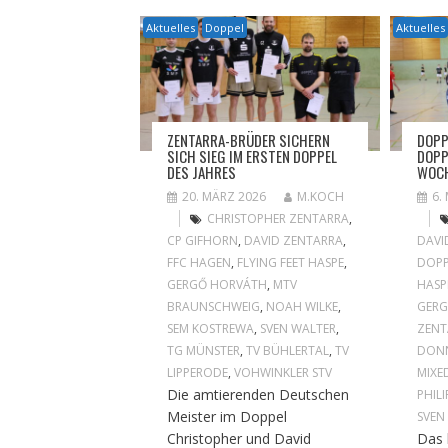
Aktuelles
Doppel
Aktuelles
ZENTARRA-BRÜDER SICHERN
DOPP
SICH SIEG IM ERSTEN DOPPEL
DOPP
DES JAHRES
WOCH
20. MÄRZ 2026
M.KOCH
6.
CHRISTOPHER ZENTARRA
,
CP GIFHORN
,
DAVID ZENTARRA
,
DAVI
FFC HAGEN
,
FLYING FEET HASPE
,
DOPP
GERGŐ HORVÁTH
,
MTV
HASP
BRAUNSCHWEIG
,
NOAH WILKE
,
GER
SEM KOSTREWA
,
SVEN WALTER
,
ZENT
TG MÜNSTER
,
TV BÜHLERTAL
,
TV
DONN
LIPPERODE
,
VOHWINKLER STV
MIXE
Die amtierenden Deutschen
PHIL
Meister im Doppel
SVEN
Christopher und David
Das