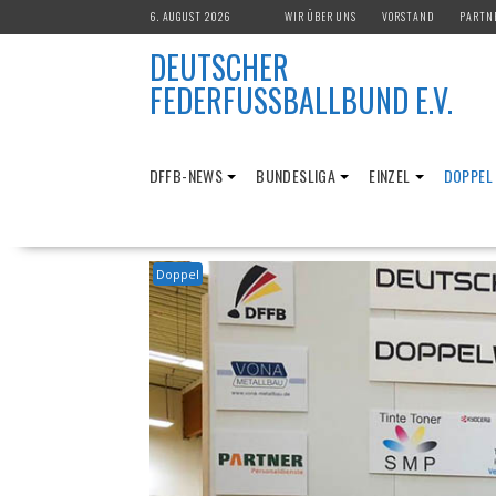
Skip
6. AUGUST 2026
WIR ÜBER UNS
VORSTAND
PARTN
to
DEUTSCHER
content
FEDERFUSSBALLBUND E.V.
DFFB-NEWS
BUNDESLIGA
EINZEL
DOPPEL
Doppel