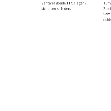
Zentarra (beide FFC Hagen)
Turn
sicherten sich den...
Zeic
Sams
richt