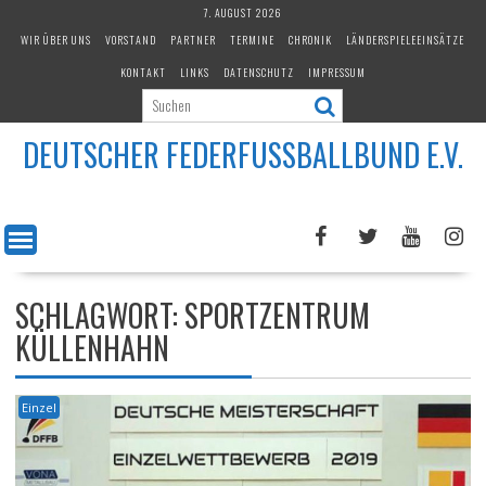
Skip
7. AUGUST 2026
to
WIR ÜBER UNS
VORSTAND
PARTNER
TERMINE
CHRONIK
LÄNDERSPIELEEINSÄTZE
content
KONTAKT
LINKS
DATENSCHUTZ
IMPRESSUM
DEUTSCHER FEDERFUSSBALLBUND E.V.
SCHLAGWORT:
SPORTZENTRUM
KÜLLENHAHN
Einzel