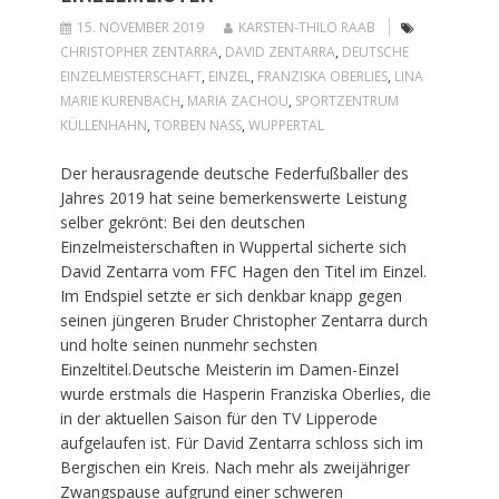
15. NOVEMBER 2019
KARSTEN-THILO RAAB
CHRISTOPHER ZENTARRA
,
DAVID ZENTARRA
,
DEUTSCHE
EINZELMEISTERSCHAFT
,
EINZEL
,
FRANZISKA OBERLIES
,
LINA
MARIE KURENBACH
,
MARIA ZACHOU
,
SPORTZENTRUM
KÜLLENHAHN
,
TORBEN NASS
,
WUPPERTAL
Der herausragende deutsche Federfußballer des
Jahres 2019 hat seine bemerkenswerte Leistung
selber gekrönt: Bei den deutschen
Einzelmeisterschaften in Wuppertal sicherte sich
David Zentarra vom FFC Hagen den Titel im Einzel.
Im Endspiel setzte er sich denkbar knapp gegen
seinen jüngeren Bruder Christopher Zentarra durch
und holte seinen nunmehr sechsten
Einzeltitel.Deutsche Meisterin im Damen-Einzel
wurde erstmals die Hasperin Franziska Oberlies, die
in der aktuellen Saison für den TV Lipperode
aufgelaufen ist. Für David Zentarra schloss sich im
Bergischen ein Kreis. Nach mehr als zweijähriger
Zwangspause aufgrund einer schweren