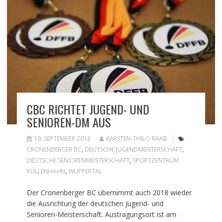
CBC RICHTET JUGEND- UND
SENIOREN-DM AUS
10. SEPTEMBER 2018
KARSTEN-THILO RAAB
CRONENBERGER BC
,
DEUTSCHE JUGENDMEISTERSCHAFT
,
DEUTSCHE SENIORENMEISTERSCHAFT
,
SPORTZENTRUM
KÜLLENHAHN
,
WUPPERTAL
Der Cronenberger BC übernimmt auch 2018 wieder
die Ausrichtung der deutschen Jugend- und
Senioren-Meisterschaft. Austragungsort ist am