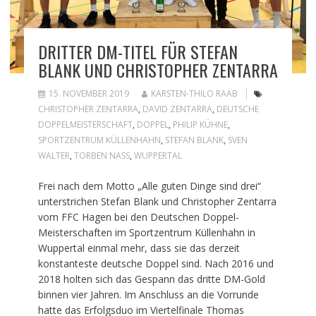
DRITTER DM-TITEL FÜR STEFAN
BLANK UND CHRISTOPHER ZENTARRA
15. NOVEMBER 2019
KARSTEN-THILO RAAB
CHRISTOPHER ZENTARRA
,
DAVID ZENTARRA
,
DEUTSCHE
DOPPELMEISTERSCHAFT
,
DOPPEL
,
PHILIP KÜHNE
,
SPORTZENTRUM KÜLLENHAHN
,
STEFAN BLANK
,
SVEN
WALTER
,
TORBEN NASS
,
WUPPERTAL
Frei nach dem Motto „Alle guten Dinge sind drei“
unterstrichen Stefan Blank und Christopher Zentarra
vom FFC Hagen bei den Deutschen Doppel-
Meisterschaften im Sportzentrum Küllenhahn in
Wuppertal einmal mehr, dass sie das derzeit
konstanteste deutsche Doppel sind. Nach 2016 und
2018 holten sich das Gespann das dritte DM-Gold
binnen vier Jahren. Im Anschluss an die Vorrunde
hatte das Erfolgsduo im Viertelfinale Thomas