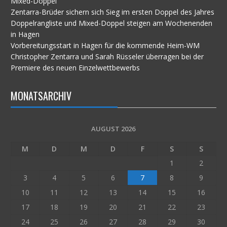
Mixed-Doppel
Zentarra-Brüder sichern sich Sieg im ersten Doppel des Jahres
Doppelrangliste und Mixed-Doppel steigen am Wochenenden
in Hagen
Vorbereitungsstart in Hagen für die kommende Heim-WM
Christopher Zentarra und Sarah Rüsseler überragen bei der
Premiere des neuen Einzelwettbewerbs
MONATSARCHIV
AUGUST 2026
M
D
M
D
F
S
S
1
2
3
4
5
6
7
8
9
10
11
12
13
14
15
16
17
18
19
20
21
22
23
24
25
26
27
28
29
30