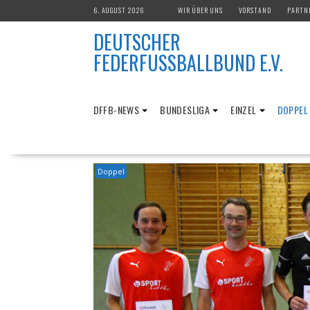
Skip
6. AUGUST 2026
WIR ÜBER UNS
VORSTAND
PARTN
to
DEUTSCHER
content
FEDERFUSSBALLBUND E.V.
DFFB-NEWS
BUNDESLIGA
EINZEL
DOPPEL
Doppel