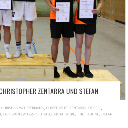
 CHRISTOPHER ZENTARRA UND STEFAN
CHRISTIAN WEUSTERMANN
,
CHRISTOPHER ZENTARRA
,
DOPPEL
,
N
,
KÄTHE-KOLLWITZ-SPORTHALLE
,
NOAH WILKE
,
PHILIP KÜHNE
,
STEFAN