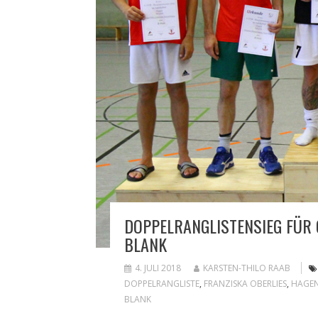
DOPPELRANGLISTENSIEG FÜR
BLANK
4. JULI 2018
KARSTEN-THILO RAAB
DOPPELRANGLISTE
,
FRANZISKA OBERLIES
,
HAGE
BLANK