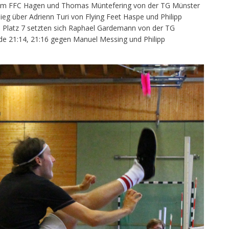
om FFC Hagen und Thomas Müntefering von der TG Münster
eg über Adrienn Turi von Flying Feet Haspe und Philipp
 Platz 7 setzten sich Raphael Gardemann von der TG
e 21:14, 21:16 gegen Manuel Messing und Philipp