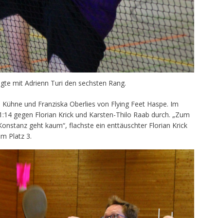
gte mit Adrienn Turi den sechsten Rang.
ip Kühne und Franziska Oberlies von Flying Feet Haspe. Im
 21:14 gegen Florian Krick und Karsten-Thilo Raab durch. „Zum
 Konstanz geht kaum“, flachste ein enttäuschter Florian Krick
m Platz 3.