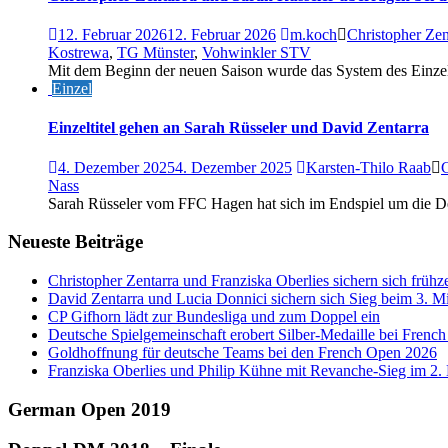
12. Februar 2026
12. Februar 2026
m.koch
Christopher Zen
Kostrewa
,
TG Münster
,
Vohwinkler STV
Mit dem Beginn der neuen Saison wurde das System des Einzel
Einzel
Einzeltitel gehen an Sarah Rüsseler und David Zentarra
4. Dezember 2025
4. Dezember 2025
Karsten-Thilo Raab
C
Nass
Sarah Rüsseler vom FFC Hagen hat sich im Endspiel um die Deu
Neueste Beiträge
Christopher Zentarra und Franziska Oberlies sichern sich frühze
David Zentarra und Lucia Donnici sichern sich Sieg beim 3. 
CP Gifhorn lädt zur Bundesliga und zum Doppel ein
Deutsche Spielgemeinschaft erobert Silber-Medaille bei Frenc
Goldhoffnung für deutsche Teams bei den French Open 2026
Franziska Oberlies und Philip Kühne mit Revanche-Sieg im 2
German Open 2019