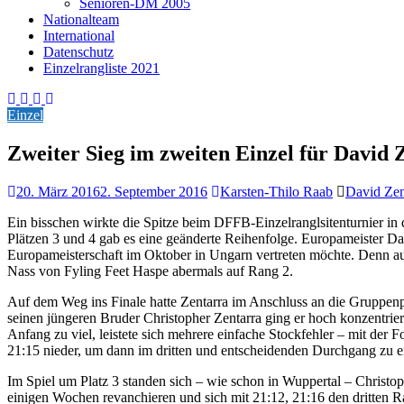
Senioren-DM 2005
Nationalteam
International
Datenschutz
Einzelrangliste 2021
Einzel
Zweiter Sieg im zweiten Einzel für David 
20. März 2016
2. September 2016
Karsten-Thilo Raab
David Zen
Ein bisschen wirkte die Spitze beim DFFB-Einzelranglsitenturnier in 
Plätzen 3 und 4 gab es eine geänderte Reihenfolge. Europameister D
Europameisterschaft im Oktober in Ungarn vertreten möchte. Denn a
Nass von Fyling Feet Haspe abermals auf Rang 2.
Auf dem Weg ins Finale hatte Zentarra im Anschluss an die Gruppen
seinen jüngeren Bruder Christopher Zentarra ging er hoch konzentrier
Anfang zu viel, leistete sich mehrere einfache Stockfehler – mit der
21:15 nieder, um dann im dritten und entscheidenden Durchgang zu e
Im Spiel um Platz 3 standen sich – wie schon in Wuppertal – Christ
einigen Wochen revanchieren und sich mit 21:12, 21:16 den dritten