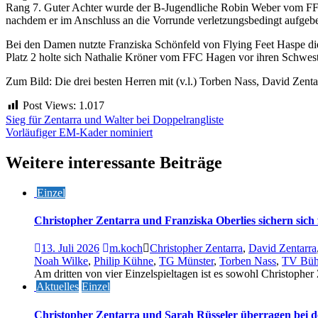
Rang 7. Guter Achter wurde der B-Jugendliche Robin Weber vom FFC
nachdem er im Anschluss an die Vorrunde verletzungsbedingt aufgeb
Bei den Damen nutzte Franziska Schönfeld von Flying Feet Haspe die
Platz 2 holte sich Nathalie Kröner vom FFC Hagen vor ihren Schwes
Zum Bild: Die drei besten Herren mit (v.l.) Torben Nass, David Zent
Post Views:
1.017
Beitragsnavigation
Sieg für Zentarra und Walter bei Doppelrangliste
Vorläufiger EM-Kader nominiert
Weitere interessante Beiträge
Einzel
Christopher Zentarra und Franziska Oberlies sichern sich f
13. Juli 2026
m.koch
Christopher Zentarra
,
David Zentarra
Noah Wilke
,
Philip Kühne
,
TG Münster
,
Torben Nass
,
TV Bühl
Am dritten von vier Einzelspieltagen ist es sowohl Christopher
Aktuelles
Einzel
Christopher Zentarra und Sarah Rüsseler überragen bei d