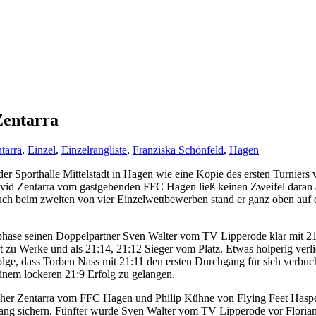
Zentarra
tarra
,
Einzel
,
Einzelrangliste
,
Franziska Schönfeld
,
Hagen
der Sporthalle Mittelstadt in Hagen wie eine Kopie des ersten Turniers 
avid Zentarra vom gastgebenden FFC Hagen ließ keinen Zweifel daran 
uch beim zweiten von vier Einzelwettbewerben stand er ganz oben auf
phase seinen Doppelpartner Sven Walter vom TV Lipperode klar mit 21
t zu Werke und als 21:14, 21:12 Sieger vom Platz. Etwas holperig verli
 Folge, dass Torben Nass mit 21:11 den ersten Durchgang für sich verb
inem lockeren 21:9 Erfolg zu gelangen.
opher Zentarra vom FFC Hagen und Philip Kühne von Flying Feet Haspe 
 Rang sichern. Fünfter wurde Sven Walter vom TV Lipperode vor Flori