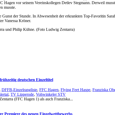
 Hagen vor seinem Vereinskollegen Detlev Stegmann. Derweil musste 
en musste.
 Gunst der Stunde. In Abwesenheit der erkrankten Top-Favoritin Sarah 
ter Vanessa Kröner.
arra und Philip Kühne. (Foto Ludwig Zentarra)
rühzeitig deutschen Einzeltitel
,
DFFB-Einzelrangliste
,
FFC Hagen
,
Flying Feet Haspe
,
Franziska Obe
ertal
,
TV Lipperode
,
Vohwinkeler STV
 Zentarra (FFC Hagen 1) als auch Franziska...
er Premiere des neuen Einzelwettbewerbs