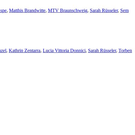
aspe
,
Matthis Brandwitte
,
MTV Braunschweig
,
Sarah Rüsseler
,
Sem
nzel
,
Kathrin Zentarra
,
Lucia Vittoria Donnici
,
Sarah Rüsseler
,
Torben