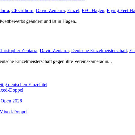
tarra
,
CP Gifhorn
,
David Zentarra
,
Einzel
,
FFC Hagen
,
Flying Feet H
wettbewerbs geändert und ist in Hagen...
hristopher Zentarra
,
David Zentarra
,
Deutsche Einzelmeisterschaft
,
Ei
tsche Einzelmeisterschaft gegen ihre Vereinskameradin...
itig deutschen Einzeltitel
Mixed-Doppel
h Open 2026
. Mixed-Doppel