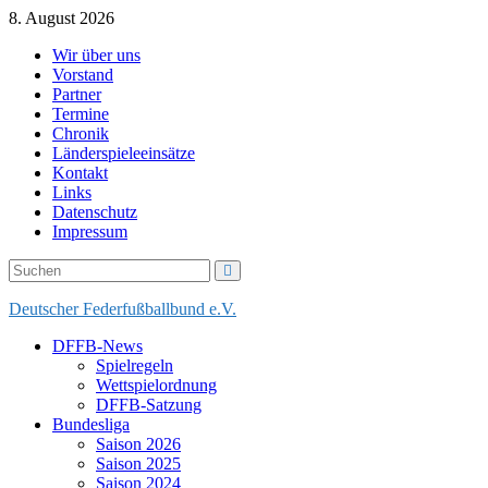
Skip
8. August 2026
to
Wir über uns
content
Vorstand
Partner
Termine
Chronik
Länderspieleeinsätze
Kontakt
Links
Datenschutz
Impressum
Deutscher Federfußballbund e.V.
DFFB-News
Spielregeln
Wettspielordnung
DFFB-Satzung
Bundesliga
Saison 2026
Saison 2025
Saison 2024