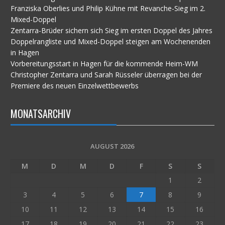
Franziska Oberlies und Philip Kühne mit Revanche-Sieg im 2.
Mixed-Doppel
Zentarra-Brüder sichern sich Sieg im ersten Doppel des Jahres
Doppelrangliste und Mixed-Doppel steigen am Wochenenden
in Hagen
Vorbereitungsstart in Hagen für die kommende Heim-WM
Christopher Zentarra und Sarah Rüsseler überragen bei der
Premiere des neuen Einzelwettbewerbs
MONATSARCHIV
AUGUST 2026
M
D
M
D
F
S
S
1
2
3
4
5
6
7
8
9
10
11
12
13
14
15
16
17
18
19
20
21
22
23