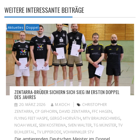
WEITERE INTERESSANTE BEITRÄGE
Aktuelles
Doppel
ZENTARRA-BRÜDER SICHERN SICH SIEG IM ERSTEN DOPPEL
DES JAHRES
20. MÄRZ 2026
M.KOCH
CHRISTOPHER
ZENTARRA
,
CP GIFHORN
,
DAVID ZENTARRA
,
FFC HAGEN
,
FLYING FEET HASPE
,
GERGŐ HORVÁTH
,
MTV BRAUNSCHWEIG
,
NOAH WILKE
,
SEM KOSTREWA
,
SVEN WALTER
,
TG MÜNSTER
,
TV
BÜHLERTAL
,
TV LIPPERODE
,
VOHWINKLER STV
Die amtierenden Deutschen Meister im Doppel