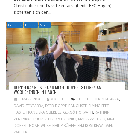
Christopher und David Zentarra (beide FFC Hagen)
sicherten sich den...
Aktuelles
Doppel
Mixed
DOPPELRANGLISTE UND MIXED-DOPPEL STEIGEN AM
WOCHENENDEN IN HAGEN
6. MÄRZ 2026
M.KOCH
CHRISTOPHER ZENTARRA
,
DAVID ZENTARRA
,
DFFB-DOPPELRANGLISTE
,
FLYING FEET
HASPE
,
FRANZISKA OBERLIES
,
GERGŐ HORVÁTH
,
KATHRIN
ZENTARRA
,
LUCIA VITTORIA DONNICI
,
MARIA ZACHOU
,
MIXED-
DOPPEL
,
NOAH WILKE
,
PHILIP KÜHNE
,
SEM KOSTREWA
,
SVEN
WALTER