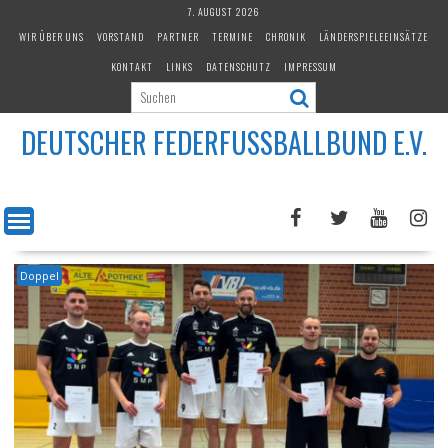
Skip
7. AUGUST 2026
to
WIR ÜBER UNS
VORSTAND
PARTNER
TERMINE
CHRONIK
LÄNDERSPIELEEINSÄTZE
content
KONTAKT
LINKS
DATENSCHUTZ
IMPRESSUM
DEUTSCHER FEDERFUSSBALLBUND E.V.
Doppel