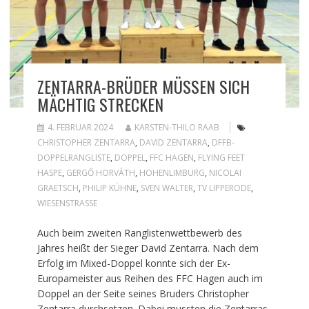
ZENTARRA-BRÜDER MÜSSEN SICH
MÄCHTIG STRECKEN
4. FEBRUAR 2024
KARSTEN-THILO RAAB
CHRISTOPHER ZENTARRA
,
DAVID ZENTARRA
,
DFFB-
DOPPELRANGLISTE
,
DOPPEL
,
FFC HAGEN
,
FLYING FEET
HASPE
,
GERGŐ HORVÁTH
,
HOHENLIMBURG
,
NICOLAI
GRAETSCH
,
PHILIP KÜHNE
,
SVEN WALTER
,
TV LIPPERODE
,
WIESENSTRASSE
Auch beim zweiten Ranglistenwettbewerb des
Jahres heißt der Sieger David Zentarra. Nach dem
Erfolg im Mixed-Doppel konnte sich der Ex-
Europameister aus Reihen des FFC Hagen auch im
Doppel an der Seite seines Bruders Christopher
Zentarra durchsetzen. Dabei mussten die Zentarras