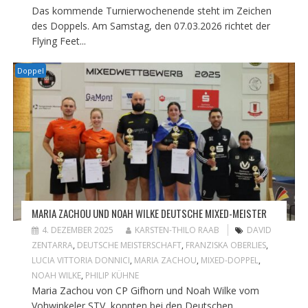
Das kommende Turnierwochenende steht im Zeichen
des Doppels. Am Samstag, den 07.03.2026 richtet der
Flying Feet...
Doppel
MARIA ZACHOU UND NOAH WILKE DEUTSCHE MIXED-MEISTER
4. DEZEMBER 2025
KARSTEN-THILO RAAB
DAVID
ZENTARRA
,
DEUTSCHE MEISTERSCHAFT
,
FRANZISKA OBERLIES
,
LUCIA VITTORIA DONNICI
,
MARIA ZACHOU
,
MIXED-DOPPEL
,
NOAH WILKE
,
PHILIP KÜHNE
Maria Zachou von CP Gifhorn und Noah Wilke vom
Vohwinkeler STV konnten bei den Deutschen