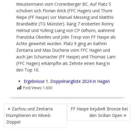
Weustermann vom Cronenberger BC. Auf Platz 5
schoben sich Florian Krick (FFC Hagen) und Thore
Riepe (FF Haspe) vor Manuel Messing und Matthis
Brandwitte (TG Münster). Rang 7 eroberten Ronny
Helmut und Yufeng Liang von CP Gifhorn, während
Franziska Oberlies und Jolin Tresp von FF Haspe als
Achte gewertet wurden. Platz 9 ging an Kathrin
Zentarra und Max Duchene vom FFC Hagen und
auch Jan Schumacher (FF Haspe) und Thomas Lam
(FFC Hagen) erkämpfte als Zehnte einen Rang in
den Top 10.
Ergebnisse 1. Doppelrangliste 2024 in Hagen
Post Views:
1.630
BEITRAGSNAVIGATION
Zachou und Zentarra
FF Haspe bejubelt Bronze bei
triumphieren im Mixed-
den Sicilian Open
Doppel