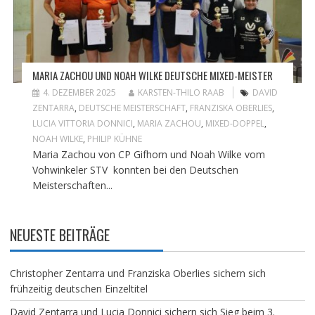
MARIA ZACHOU UND NOAH WILKE DEUTSCHE MIXED-MEISTER
4. DEZEMBER 2025
KARSTEN-THILO RAAB
DAVID
ZENTARRA
,
DEUTSCHE MEISTERSCHAFT
,
FRANZISKA OBERLIES
,
LUCIA VITTORIA DONNICI
,
MARIA ZACHOU
,
MIXED-DOPPEL
,
NOAH WILKE
,
PHILIP KÜHNE
Maria Zachou von CP Gifhorn und Noah Wilke vom
Vohwinkeler STV konnten bei den Deutschen
Meisterschaften...
NEUESTE BEITRÄGE
Christopher Zentarra und Franziska Oberlies sichern sich
frühzeitig deutschen Einzeltitel
David Zentarra und Lucia Donnici sichern sich Sieg beim 3.