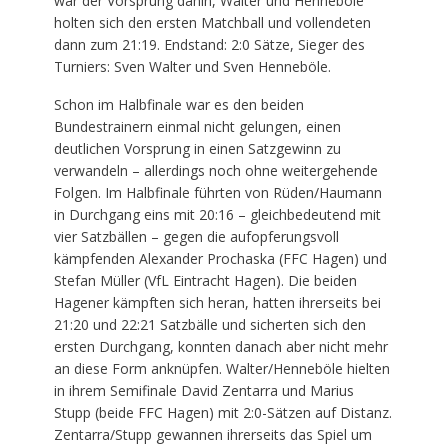
war der Vorsprung dahin, Walter und Henneböle
holten sich den ersten Matchball und vollendeten
dann zum 21:19. Endstand: 2:0 Sätze, Sieger des
Turniers: Sven Walter und Sven Henneböle.
Schon im Halbfinale war es den beiden
Bundestrainern einmal nicht gelungen, einen
deutlichen Vorsprung in einen Satzgewinn zu
verwandeln – allerdings noch ohne weitergehende
Folgen. Im Halbfinale führten von Rüden/Haumann
in Durchgang eins mit 20:16 – gleichbedeutend mit
vier Satzbällen – gegen die aufopferungsvoll
kämpfenden Alexander Prochaska (FFC Hagen) und
Stefan Müller (VfL Eintracht Hagen). Die beiden
Hagener kämpften sich heran, hatten ihrerseits bei
21:20 und 22:21 Satzbälle und sicherten sich den
ersten Durchgang, konnten danach aber nicht mehr
an diese Form anknüpfen. Walter/Henneböle hielten
in ihrem Semifinale David Zentarra und Marius
Stupp (beide FFC Hagen) mit 2:0-Sätzen auf Distanz.
Zentarra/Stupp gewannen ihrerseits das Spiel um