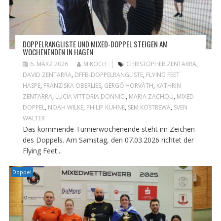
DOPPELRANGLISTE UND MIXED-DOPPEL STEIGEN AM
WOCHENENDEN IN HAGEN
6. MÄRZ 2026
M.KOCH
CHRISTOPHER ZENTARRA
,
DAVID ZENTARRA
,
DFFB-DOPPELRANGLISTE
,
FLYING FEET
HASPE
,
FRANZISKA OBERLIES
,
GERGŐ HORVÁTH
,
KATHRIN
ZENTARRA
,
LUCIA VITTORIA DONNICI
,
MARIA ZACHOU
,
MIXED-
DOPPEL
,
NOAH WILKE
,
PHILIP KÜHNE
,
SEM KOSTREWA
,
SVEN
WALTER
Das kommende Turnierwochenende steht im Zeichen
des Doppels. Am Samstag, den 07.03.2026 richtet der
Flying Feet...
Doppel