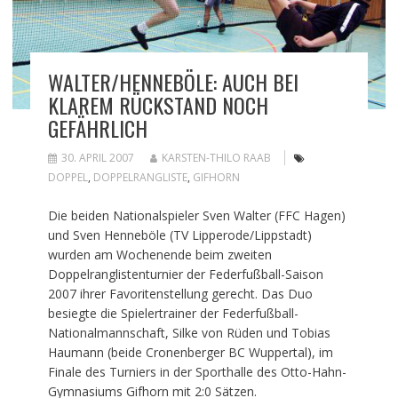
WALTER/HENNEBÖLE: AUCH BEI
KLAREM RÜCKSTAND NOCH
GEFÄHRLICH
30. APRIL 2007
KARSTEN-THILO RAAB
DOPPEL
,
DOPPELRANGLISTE
,
GIFHORN
Die beiden Nationalspieler Sven Walter (FFC Hagen)
und Sven Henneböle (TV Lipperode/Lippstadt)
wurden am Wochenende beim zweiten
Doppelranglistenturnier der Federfußball-Saison
2007 ihrer Favoritenstellung gerecht. Das Duo
besiegte die Spielertrainer der Federfußball-
Nationalmannschaft, Silke von Rüden und Tobias
Haumann (beide Cronenberger BC Wuppertal), im
Finale des Turniers in der Sporthalle des Otto-Hahn-
Gymnasiums Gifhorn mit 2:0 Sätzen.