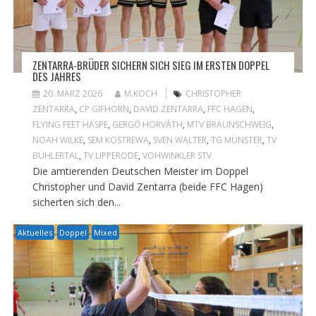
ZENTARRA-BRÜDER SICHERN SICH SIEG IM ERSTEN DOPPEL
DES JAHRES
20. MÄRZ 2026
M.KOCH
CHRISTOPHER
ZENTARRA
,
CP GIFHORN
,
DAVID ZENTARRA
,
FFC HAGEN
,
FLYING FEET HASPE
,
GERGŐ HORVÁTH
,
MTV BRAUNSCHWEIG
,
NOAH WILKE
,
SEM KOSTREWA
,
SVEN WALTER
,
TG MÜNSTER
,
TV
BÜHLERTAL
,
TV LIPPERODE
,
VOHWINKLER STV
Die amtierenden Deutschen Meister im Doppel
Christopher und David Zentarra (beide FFC Hagen)
sicherten sich den...
Aktuelles
Doppel
Mixed