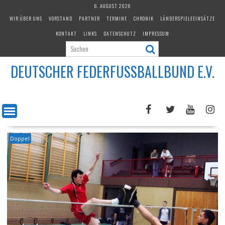
Skip
6. AUGUST 2026
to
WIR ÜBER UNS
VORSTAND
PARTNER
TERMINE
CHRONIK
LÄNDERSPIELEEINSÄTZE
content
KONTAKT
LINKS
DATENSCHUTZ
IMPRESSUM
DEUTSCHER FEDERFUSSBALLBUND E.V.
Doppel