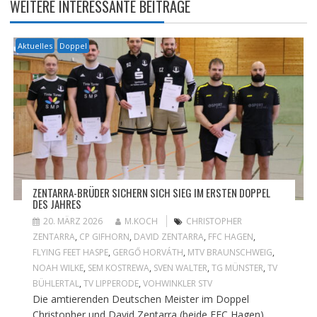
WEITERE INTERESSANTE BEITRÄGE
Aktuelles
Doppel
ZENTARRA-BRÜDER SICHERN SICH SIEG IM ERSTEN DOPPEL
DES JAHRES
20. MÄRZ 2026
M.KOCH
CHRISTOPHER
ZENTARRA
,
CP GIFHORN
,
DAVID ZENTARRA
,
FFC HAGEN
,
FLYING FEET HASPE
,
GERGŐ HORVÁTH
,
MTV BRAUNSCHWEIG
,
NOAH WILKE
,
SEM KOSTREWA
,
SVEN WALTER
,
TG MÜNSTER
,
TV
BÜHLERTAL
,
TV LIPPERODE
,
VOHWINKLER STV
Die amtierenden Deutschen Meister im Doppel
Christopher und David Zentarra (beide FFC Hagen)