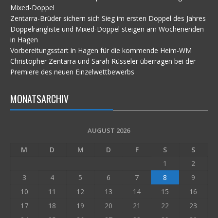
Mixed-Doppel
Zentarra-Brüder sichern sich Sieg im ersten Doppel des Jahres
Doppelrangliste und Mixed-Doppel steigen am Wochenenden
in Hagen
Vorbereitungsstart in Hagen für die kommende Heim-WM
Christopher Zentarra und Sarah Rüsseler überragen bei der
Premiere des neuen Einzelwettbewerbs
MONATSARCHIV
AUGUST 2026
M
D
M
D
F
S
S
1
2
3
4
5
6
7
8
9
10
11
12
13
14
15
16
17
18
19
20
21
22
23