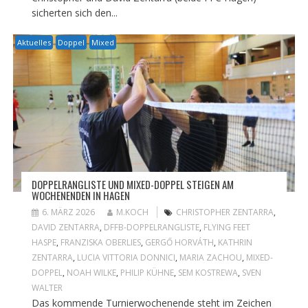
sicherten sich den...
Aktuelles
Doppel
Mixed
DOPPELRANGLISTE UND MIXED-DOPPEL STEIGEN AM
WOCHENENDEN IN HAGEN
6. MÄRZ 2026
M.KOCH
CHRISTOPHER ZENTARRA
,
DAVID ZENTARRA
,
DFFB-DOPPELRANGLISTE
,
FLYING FEET
HASPE
,
FRANZISKA OBERLIES
,
GERGŐ HORVÁTH
,
KATHRIN
ZENTARRA
,
LUCIA VITTORIA DONNICI
,
MARIA ZACHOU
,
MIXED-
DOPPEL
,
NOAH WILKE
,
PHILIP KÜHNE
,
SEM KOSTREWA
,
SVEN
WALTER
Das kommende Turnierwochenende steht im Zeichen