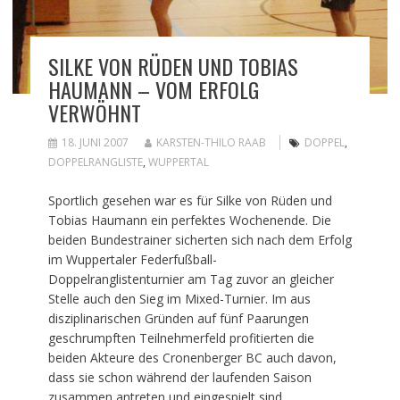
SILKE VON RÜDEN UND TOBIAS
HAUMANN – VOM ERFOLG
VERWÖHNT
18. JUNI 2007
KARSTEN-THILO RAAB
DOPPEL
,
DOPPELRANGLISTE
,
WUPPERTAL
Sportlich gesehen war es für Silke von Rüden und
Tobias Haumann ein perfektes Wochenende. Die
beiden Bundestrainer sicherten sich nach dem Erfolg
im Wuppertaler Federfußball-
Doppelranglistenturnier am Tag zuvor an gleicher
Stelle auch den Sieg im Mixed-Turnier. Im aus
disziplinarischen Gründen auf fünf Paarungen
geschrumpften Teilnehmerfeld profitierten die
beiden Akteure des Cronenberger BC auch davon,
dass sie schon während der laufenden Saison
zusammen antreten und eingespielt sind.