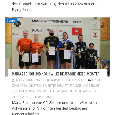
des Doppels. Am Samstag, den 07.03.2026 richtet der
Flying Feet...
Doppel
MARIA ZACHOU UND NOAH WILKE DEUTSCHE MIXED-MEISTER
4. DEZEMBER 2025
KARSTEN-THILO RAAB
DAVID
ZENTARRA
,
DEUTSCHE MEISTERSCHAFT
,
FRANZISKA OBERLIES
,
LUCIA VITTORIA DONNICI
,
MARIA ZACHOU
,
MIXED-DOPPEL
,
NOAH WILKE
,
PHILIP KÜHNE
Maria Zachou von CP Gifhorn und Noah Wilke vom
Vohwinkeler STV konnten bei den Deutschen
Meisterschaften...